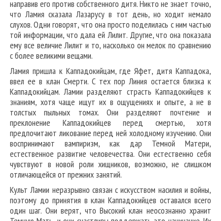
направив его против собственного дитя. Никто не знает точно,
что Ламия сказала Лазарусу в тот день, но ходит немало
слухов. Одни говорят, что она просто поделилась с ним частью
той информации, что дала ей Лилит. Другие, что она показала
ему все величие Лилит и то, насколько он мелок по сравнению
с более великими вещами.
Ламия пришла к Каппадокийцам, где Яфет, дитя Каппадока,
ввел ее в клан Смерти. С тех пор Линия остается близка к
Каппадокийцам. Ламии разделяют страсть Каппадокийцев к
знаниям, хотя чаще ищут их в ощущениях и опыте, а не в
толстых пыльных томах. Они разделяют почтение и
преклонение Каппадокийцев перед смертью, хотя
предпочитают ликование перед ней холодному изучению. Они
воспринимают вампиризм, как дар Темной Матери,
естественное развитие человечества. Они естественно себя
чувствуют в новой роли хищников, возможно, не слишком
отличающейся от прежних занятий.
Культ Ламии неразрывно связан с искусством насилия и войны,
поэтому до принятия в клан Каппадокийцев оставался всего
один шаг. Они верят, что Высокий клан неосознанно хранит
Темную Мать, и они счастливы поддержать это начинание. Их