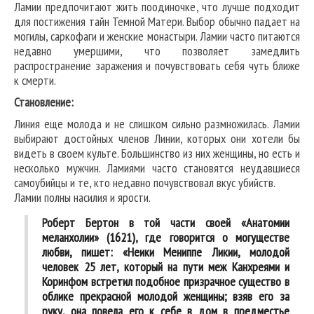
Ламии предпочитают жить поодиночке, что лучше подходит
для постижения тайн Темной Матери. Выбор обычно падает на
могилы, саркофаги и женские монастыри. Ламии часто питаются
недавно умершими, что позволяет замедлить
распространение заражения и почувствовать себя чуть ближе
к смерти.
Становление:
Линия еще молода и не слишком сильно размножилась. Ламии
выбирают достойных членов Линии, которых они хотели бы
видеть в своем культе. Большинство из них женщины, но есть и
несколько мужчин. Ламиями часто становятся неудавшиеся
самоубийцы и те, кто недавно почувствовал вкус убийств.
Ламии полны насилия и ярости.
Роберт Бертон в той части своей «Анатомии
меланхолии» (1621), где говорится о могуществе
любви, пишет: «Неики Мениппе Ликии, молодой
человек 25 лет, который на пути меж Канхреями и
Коринфом встретил подобное призрачное существо в
облике прекрасной молодой женщины; взяв его за
руку, она повела его к себе в дом в предместье