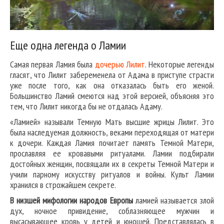
Еще одна легенда о Ламии
Самая первая Ламия была
дочерью Лилит
. Некоторые легенды
гласят, что Лилит забеременела от Адама в приступе страсти
уже после того, как она отказалась быть его женой.
Большинство Ламий смеются над этой версией, объясняя это
тем, что Лилит никогда бы не отдалась Адаму.
«Ламией» называли Темную Мать высшие жрицы Лилит. Это
была наследуемая должность, веками переходящая от матери
к дочери. Каждая Ламия почитает память Темной Матери,
прославляя ее кровавыми ритуалами. Ламии подбирали
достойных женщин, посвящали их в секреты Темной Матери и
учили парному искусству ритуалов и войны. Культ Ламии
хранился в строжайшем секрете.
В низшей мифологии народов Европы
ламией называется злой
дух, ночное привидение, соблазняющее мужчин и
высасывающее кровь у детей и юношей. Представлялась в