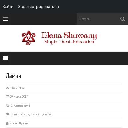
Войти
Зарегистрироваться
Ламия
11812 Views
29 марта, 2017
1 Комментарий
Боги и Богини
,
Духи и существа
Магия Шувани