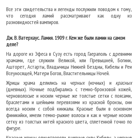
Все эти свидетельства и легенды послужили поводом к тому,
что сегодня ламий рассматривают как одну из
разновидностей вампиров.
Дж. В. Ватерхаус. Ламия. 1909 г. Кем же были ламии на самом
деле?
На дороге из Эфеса в Сузу есть город Гаераполь с древними
храмами, где служили Великой, или Превышней, Богини,
Ашторет, Астарты, Владычицы Нижней Бездны, Кибелы и Реи
Всеуносящей, Матери Богов, Властительницы Ночей.
Жрицы храма делились на
черных
(ночных) и
красных
(дневных). Ночные подбирались с темно-бронзовой кожей,
черноволосые и носили черные же толстые сетки с поясами,
браслетами и шейными перевязями из красной бронзы, они
всегда носили с собой кинжалы. Красные были в основном
финикийки, имели темно-рыжие волосы и как и черные носили
сетку из толстых нитей красного цвета, сплетенной точно по
фигуре.
Красные жрицы олицетворяли дневные силы Кибелы, а черные