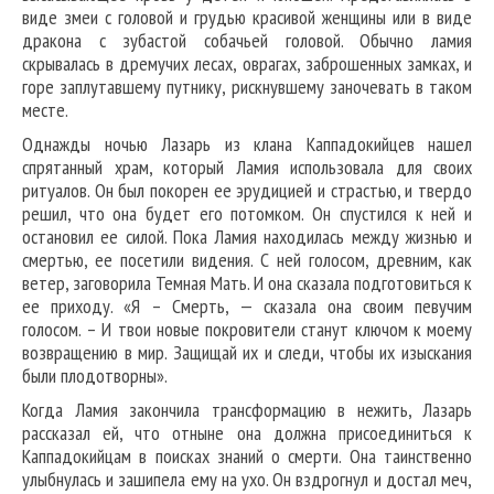
виде змеи с головой и грудью красивой женщины или в виде
дракона с зубастой собачьей головой. Обычно ламия
скрывалась в дремучих лесах, оврагах, заброшенных замках, и
горе заплутавшему путнику, рискнувшему заночевать в таком
месте.
Однажды ночью Лазарь из клана Каппадокийцев нашел
спрятанный храм, который Ламия использовала для своих
ритуалов. Он был покорен ее эрудицией и страстью, и твердо
решил, что она будет его потомком. Он спустился к ней и
остановил ее силой. Пока Ламия находилась между жизнью и
смертью, ее посетили видения. С ней голосом, древним, как
ветер, заговорила Темная Мать. И она сказала подготовиться к
ее приходу. «Я – Смерть, — сказала она своим певучим
голосом. – И твои новые покровители станут ключом к моему
возвращению в мир. Защищай их и следи, чтобы их изыскания
были плодотворны».
Когда Ламия закончила трансформацию в нежить, Лазарь
рассказал ей, что отныне она должна присоединиться к
Каппадокийцам в поисках знаний о смерти. Она таинственно
улыбнулась и зашипела ему на ухо. Он вздрогнул и достал меч,