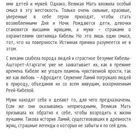
ими детей и мужей. Однако, Великая Мать вложила особый
смысл в эту жестокость. Только очень сильные, красивые,
уверенные в себе герои приходят, чтобы стать
возлюбленными Дня и Ночи. Рождаются дети, девочки
становятся высшими жрицами, а мужи – стражами о
охранителями святилища Кибелы. Но это лишь один смысл,
тот, что на поверхности. Истинная причина разумеется не в
этом.
С веками слабела порода людей и страстное безумие Кибелы-
Ашторет-Атаргатис уже не захватывает их, как в прежние
времена. Кибеле же угоден пламень чувственной ярости, так
же как любовь – Афродите. Служение Ламий погружало людей
в природу, объединяя их со всем живущим, вскормленным
Реей-Кибелой.
Мужи находят себя и делают то, для чего предназначены.
Если же они оказывались непригодными, Великая Мать
призывала их обратно к себе, чтобы возродить к жизни
лучшими. Такова история Ламий, существовавших в древности
жриц, страшные легенды о которых не забыты и по сей день.