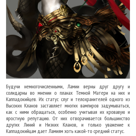
Будучи немногочисленными, Ламии верны друг другу и
солидарны во мнении о планах Темной Матери на них и
Каппадокийцев. Их статус слуг и телохранителей одного из
Высоких Кланов заставляет многих вампиров задумываться,
как с ними обращаться, особенно учитывая их кровавую и
яростную репутацию. От них отворачивается большинство
других Линий и Низких Кланов, и только уважение к
Каппадокийцам дает Ламиям хоть какой-то средний статус.