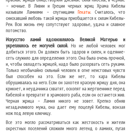
– ночные. В Ливии и Греции черных жриц Храма Кибелы
называли Ламиями – спутницами
Гекаты
. Считалось, что
снискавший любовь такой жрицы приобщается к силам Кибелы-
Реи. Всю жизнь ему сопутствуют здоровье, удача и славное
потомство.
Искусство ламий вдохновлялось Великой Матерью и
укреплялось ее могучей силой.
Но не любой человек мог
добиться этого. Он должен быть здоров и силен, и одеяние-
сеть служило для определения этого. Она была очень прочной,
и, чтобы овладеть жрицей, надо было разорвать сеть руками.
Только необычайно сильный человек в огне неистовых чувств
был способен на это. Если же нет, то кара Кибелы
обрушивалась на него. Если он захотел красную жрицу дня, она
крикнет, и неудачника схватят, оскопят на жертвеннике перед
Кибелой и превратят в храмового раба, если он останется жив.
Черная жрица – Ламия никого не зовет. Крепко обняв
незадачливого мужа, она дает ему поцелуй Кибелы, вонзая
нож под левую ключицу.
Все это могло рассматриваться как жестокость и жители
окрестных поселений сложили много легенд о ламиях, пугая