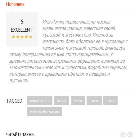
Источник
5
Имя Ламия первоначально носила
мифическая царица, известная своей
EXCELLENT
красотой и жестокостью. Именно за
жестокость боги обратили ее в чудовище с
телом змеи и женской головой. Благодаря
этому превращению ее имя стало нарицательным. У
древних литераторов встречается обращение к ламиям во
множественном числе как к существам, подобным сиренам,
которые вместе с драконами обитают в пещерах и
пустынях.
TAGGED
Боги и Богини
богиня
геката
Ламия
Лилит
мифические существа


ЧИТАЙТЕ ТАКЖЕ: