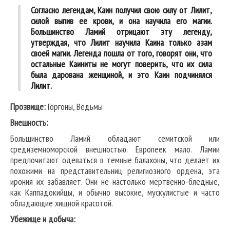
Согласно легендам, Каин получил свою силу от Лилит,
силой выпив ее крови, и она научила его магии.
Большинство Ламий отрицают эту легенду,
утверждая, что Лилит научила Каина только азам
своей магии. Легенда пошла от того, говорят они, что
остальные Каиниты не могут поверить, что их сила
была дарована женщиной, и это Каин подчинялся
Лилит.
Прозвище:
Горгоны, Ведьмы
Внешность:
Большинство Ламий обладают семитской или
средиземноморской внешностью. Европеек мало. Ламии
предпочитают одеваться в темные балахоны, что делает их
похожими на представительниц религиозного ордена, эта
ирония их забавляет. Они не настолько мертвенно-бледные,
как Каппадокийцы, и обычно высокие, мускулистые и часто
обладающие хищной красотой.
Убежище и добыча: