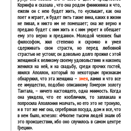
Коринфа и сказала , что она родом финикиянка и что,
ежели он с нею будет жить, то «услышит, как она
поет и играет, и будет пить такие вина, каких в жизни
не пивал, и никто им не помешает; она же верно и
предано будет с ним жить и с ним умрет и обещает
ему это верно и преданно». Молодой человек был
философом, жил степенно и скромно и умел
сдерживать свои страсти, но перед любовной
страстью не устоял; он довольно долго прожил с этой
женщиной к великому своему удовольствию и наконец
женился на ней, и на свадьбу, среди прочих гостей,
явился Аполлон, который по некоторым признакам
обнаружил, что эта женщина –
змея
, ламия и что все
ее имущество, подобно описанному Гомером золоту
Тантала, – ничего настоящего, одна мнимость. Когда
она увидела, что ее изобличили, то заплакала и
попросила Аполлония молчать, но его это не тронуло,
и в тот же миг она, серебряная посуда, дом и все, что
в нем было, исчезло: «Многие тысячи людей знали об
это происшествии, ибо оно случилось в самом центре
Греции».