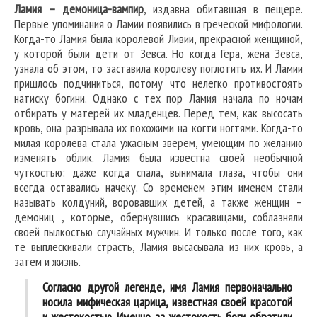
Ламия – демоница-вампир
, издавна обитавшая в пещере.
Первые упоминания о Ламии появились в греческой мифологии.
Когда-то Ламия была королевой Ливии, прекрасной женщиной,
у которой были дети от Зевса. Но когда Гера, жена Зевса,
узнала об этом, то заставила королеву поглотить их. И Ламии
пришлось подчиниться, потому что нелегко противостоять
натиску богини. Однако с тех пор Ламия начала по ночам
отбирать у матерей их младенцев. Перед тем, как высосать
кровь, она разрывала их похожими на когти ногтями. Когда-то
милая королева стала ужасным зверем, умеющим по желанию
изменять облик. Ламия была известна своей необычной
чуткостью: даже когда спала, вынимала глаза, чтобы они
всегда оставались начеку. Со временем этим именем стали
называть колдуний, воровавших детей, а также женщин –
демониц , которые, обернувшись красавицами, соблазняли
своей пылкостью случайных мужчин. И только после того, как
те выплескивали страсть, Ламия высасывала из них кровь, а
затем и жизнь.
Согласно другой легенде, имя Ламия первоначально
носила мифическая царица, известная своей красотой
и жестокостью. Именно за жестокость боги обратили