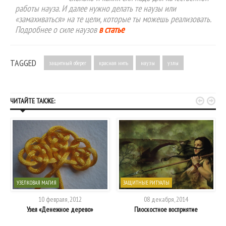
работы науза. И далее нужно делать те наузы или
«замахиваться» на те цели, которые ты можешь реализовать.
Подробнее о силе наузов
в статье
TAGGED
защитный оберег
красная нить
наузы
узлы


ЧИТАЙТЕ ТАКЖЕ:
УЗЕЛКОВАЯ МАГИЯ
ЗАЩИТНЫЕ РИТУАЛЫ
10 февраля, 2012
08 декабря, 2014
Узел «Денежное дерево»
Плоскостное восприятие