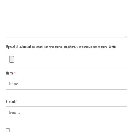
Upload attachment
(Разрешенные типы файлов:
jpg, gif, png
, максимальный размер файла:
20MB.
Name:
*
E-mail:
*