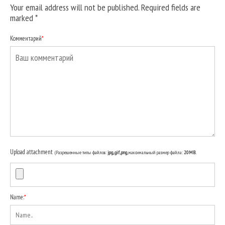
Your email address will not be published. Required fields are
marked
*
Комментарий
*
Upload attachment
(Разрешенные типы файлов:
jpg, gif, png
, максимальный размер файла:
20MB.
Name:
*