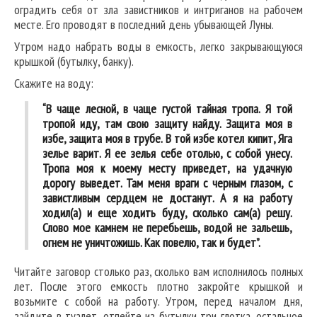
оградить себя от зла завистников и интриганов на рабочем
месте. Его проводят в последний день убывающей Луны.
Утром надо набрать воды в емкость, легко закрывающуюся
крышкой (бутылку, банку).
Скажите на воду:
“В чаще лесной, в чаще густой тайная тропа. Я той
тропой иду, там свою защиту найду. Защита моя в
избе, защита моя в трубе. В той избе котел кипит, Яга
зелье варит. Я ее зелья себе отолью, с собой унесу.
Тропа моя к моему месту приведет, на удачную
дорогу выведет. Там меня враги с черным глазом, с
завистливым сердцем не достанут. А я на работу
ходил(а) и еще ходить буду, сколько сам(а) решу.
Слово мое камнем не перебьешь, водой не зальешь,
огнем не уничтожишь. Как повелю, так и будет”.
Читайте заговор столько раз, сколько вам исполнилось полных
лет. После этого емкость плотно закройте крышкой и
возьмите с собой на работу. Утром, перед началом дня,
зайдите в туалет, отпейте из бутылки три глотка, остальное