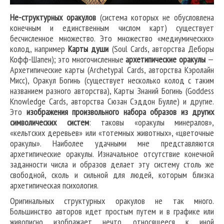
Не-структурных оракулов
(система которых не обусловлена
конечным и единственным числом карт) существует
бесчисленное множество. Это множество «медиумических»
колод, например
Карты души
(Soul Cards, авторства Деборы
Кофф-Шапен); это многочисленные
архетипические оракулы
—
Архетипические карты (Archetypal Cards, авторства Кэролайн
Мисс), Оракул Богинь (существует несколько колод с таким
названием разного авторства), Карты Знаний Богинь (Goddess
Knowledge Cards, авторства Сюзан Сэддон Булле) и другие.
Это
изображения произвольного набора образов из других
символических систем
: таковы «оракулы минералов»,
«кельтских деревьев» или «тотемных животных», «цветочные
оракулы». Наиболее удачными мне представляются
архетипические оракулы. Изначальное отсутствие конечной
заданности числа и образов делает эту систему столь же
свободной, сколь и сильной для людей, которым близка
архетипическая психология.
Оригинальных структурных оракулов не так много.
Большинство авторов идет простым путем и в графике или
живописно изображает нечто, относящееся к иной