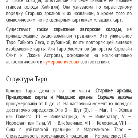
а также колоды, испытавшие на себе сильное ее влияние
(такова колода Хайндля). Она узнаваема по характерному
порядку Старших арканов и их названиям, а кроме того по
символическим, но не сценарным картинкам младших карт.
Существуют также
серьезные авторские колоды
, не
принадлежащие вышеназванным традициям. Это уникальное
Таро Тайного Леса, с рубашкой, почти повторяющей лицевое
изображение карты. Или Таро Элементов (авторства Кэролайн
Смит и Джона Астропа), основанное на исключительно
астрологических и
нумерологических
соответствиях.
Структура Таро
Колоды Таро делятся на три части:
Старшие арканы,
Придворные карты и Младшие арканы.
Старшие арканы
пронумерованы от 0 до 21. На настоящий момент их порядок
достаточно определен. Это 0 — Шут (0), I — Маг, II — Жрица
или Папесса, III — Императрица, IV — Император, V —
Иерофант или Папа, VI — Влюбленные, VII — Колесница, VIII —
Сила в уэйтовской традиции; в Марсельском Таро —
Справедливость; кроулианской традиции — Исправление, IX —