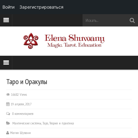
Войти
Зарегистрироваться
Таро и Оракулы
16682 Views
19 апреля, 2017
8 комментариев
Мантические системы
,
Таро
,
Теория и практика
Магия Шувани