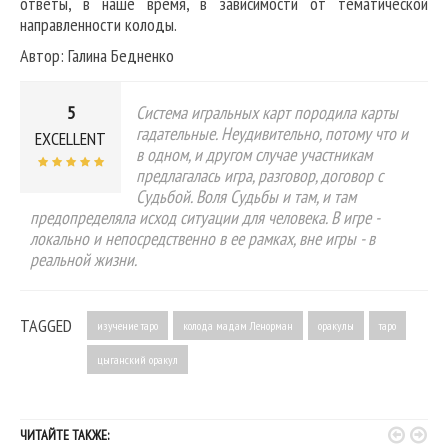
ответы, в наше время, в зависимости от тематической
направленности колоды.
Автор: Галина Бедненко
5
Система игральных карт породила карты
гадательные. Неудивительно, потому что и
EXCELLENT
в одном, и другом случае участникам
предлагалась игра, разговор, договор с
Судьбой. Воля Судьбы и там, и там
предопределяла исход ситуации для человека. В игре -
локально и непосредственно в ее рамках, вне игры - в
реальной жизни.
TAGGED
изучение таро
колода мадам Ленорман
оракулы
таро
цыганский оракул


ЧИТАЙТЕ ТАКЖЕ: