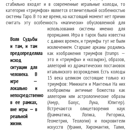
стабильно входят и в современные игральные колоды, то
категория «триумфов» является отличительной особенностью
системы Таро. В то же время, на настоящий момент нет причин
считать эту особенность «магически» обусловленной для
использования системы именно для
прорицания. Игра в тарок была известна
Воля Судьбы
с давних времен, и триумфы тут не были
и там, и там
исключением. Старшие арканы родились
предопределяла
как изображения триумфов (trumps —
это и «триумфы» и «козыри»), образов,
исход
аллегорий из драматических постановок
ситуации для
итальянского возрождения. Есть колоды
человека. В
15 века целиком состоящие только из
игре —
триумфов: Минкиати и Мантенья На них
локально и
изображены античные божества как
непосредственно
аллегории или астрологические образы
в ее рамках,
(Амур, Бахус, Луна, Юпитер).
Встречаются олицетворения наук
вне игры — в
(Грамматика, Логика, Риторика,
реальной
Геометрия, Теология) и покровители
жизни.
искусств (Урания, Хиромантия, Талия,