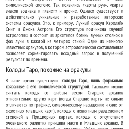
символической системе. Так появились «карты рун», «карты
знаков зодиака и планет» и прочие. Однако существуют и
действительно уникальные и разработанные авторские
системы оракулов. Это, к примеру, Лунный оракул Кэролайн
Смит и Джона Астропа. Его структура подчинена «лунной
астрологии» и состоит из архетипов богинь, лунных стоянок и
фаз луны в каждой из четырех стихий. Один из немногих
известных оракулов, в котором астрологическая составляющая
позволяет сориентировать исходный запрос и полученный
результат по времени.
Колоды Таро, похожие на оракулы
В наше время существуют
колоды Таро, лишь формально
связанные с его символической структурой
. Таковыми можно
считать колоды со слабым весом Старших арканов
относительно других карт (когда Старшие карты не сильно
отличаются по графике, символическому насыщению и силе от
сюжетных младших карт), колоды с невнятным разделением
степеней в Придворных картах, колоды с отсутствием
очевидного развития принципа масти в Младших арканах. В
большинстве подражаний в традиции Уэйта этого можно