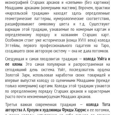
иконографией Старших арканов и «слепыми» (без картинки)
Младшими арканами (номерными мастями). Впрочем, практики
«марсельской традиции» находят здесь определенные
геометрические паттерны, нумерологические соответствия,
расшифровывают символику цвета и т.д. Существуют
вариации этой традиции, узнаваемые по номерным картам и
определенному порядку и названиям Старших карт.
Особняком стоит уже историческая (конца XVIII века) колода
Эттейлы, первого профессионального гадателя на Таро,
создавшего свою авторскую систему — она не дала потомков.
Следующая и самая плодовитая традиция —
колода Уэйта и
ее клоны
. Это самая популярная и распространенная на
сегодняшний день система. Уэйт, последователь ордена
Золотой Зари, использовал наработки своих товарищей и
впервые выпустил колоду со сценичными Младшими (прежде
только номерными) картами. Колоды этой традиции узнаются
по определенному порядку Старших арканов и характерным
(часто почти неизменным)сценам Младших арканов.
Третья важная современная традиция —
колода Тота
авторства А. Кроули и художницы Фриды Харрис
и ее потомки,