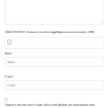
Upload attachment
(Разрешенные типы файлов:
jpg, gif, png
, максимальный размер файла:
20MB.
Name:
*
E-mail:
*
Сохранить моё имя, email и адрес сайта в этом браузере для последующих моих