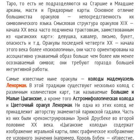
Таро, то есть не подразделяются на Старшие и Младшие
арканы, масти и Придворные карты. Основное отличие
большинства оракулов — непосредственность их
символического языка. Смысловая структура оракулов XIX —
начала XX века часто подчинена трактовкам, заимствованным
из «цыганских карт»: девушка, кавалер, письмо, букет,
опасность и т.д. Оракулы последней четверти XX — начала
этого века более «психологичны», они часто ориентированы на
ассоциативно узнаваемый образ больше чем более или менее
осознаваемый символ; они требуют гораздо большей
интуитивной работы.
Самые известные ныне оракулы —
колоды мадемуазель
Ленорман
.
В этой традиции существуют несколько колод с
различным количеством карт, так называемые
Большие и
Малые Цыганские
, а кроме того
Астромифологическая колода
и
Цветочный оракул Ленорман
. Ни одна из этих колод не
принадлежит авторству знаменитой парижской гадалки. Часть
из них были «реконструированы» Эрной Друсбеке во второй
половине XX века. «Цыганские колоды» содержат
изображение игральной карты, плюс графическое изображение
ее условного значения (например, Король Бубен — «Известие,