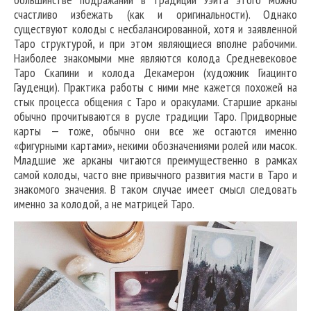
счастливо избежать (как и оригинальности). Однако
существуют колоды с несбалансированной, хотя и заявленной
Таро структурой, и при этом являющиеся вполне рабочими.
Наиболее знакомыми мне являются колода Средневековое
Таро Скапини и колода Декамерон (художник Гиацинто
Гауденци). Практика работы с ними мне кажется похожей на
стык процесса общения с Таро и оракулами. Старшие арканы
обычно прочитываются в русле традиции Таро. Придворные
карты — тоже, обычно они все же остаются именно
«фигурными картами», некими обозначениями ролей или масок.
Младшие же арканы читаются преимущественно в рамках
самой колоды, часто вне привычного развития масти в Таро и
знакомого значения. В таком случае имеет смысл следовать
именно за колодой, а не матрицей Таро.