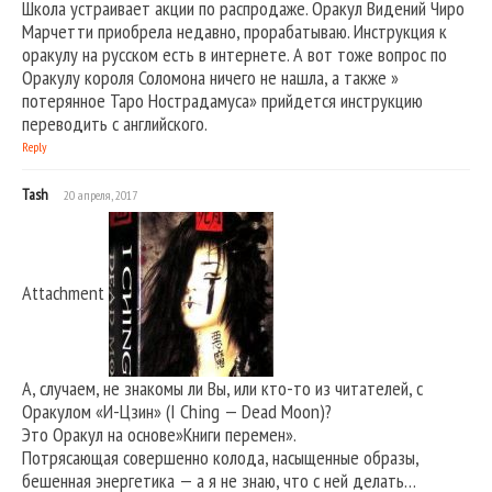
Школа устраивает акции по распродаже. Оракул Видений Чиро
Марчетти приобрела недавно, прорабатываю. Инструкция к
оракулу на русском есть в интернете. А вот тоже вопрос по
Оракулу короля Соломона ничего не нашла, а также »
потерянное Таро Нострадамуса» прийдется инструкцию
переводить с английского.
Reply
Tash
20 апреля, 2017
Attachment
А, случаем, не знакомы ли Вы, или кто-то из читателей, с
Оракулом «И-Цзин» (I Ching — Dead Moon)?
Это Оракул на основе»Книги перемен».
Потрясающая совершенно колода, насыщенные образы,
бешенная энергетика — а я не знаю, что с ней делать…