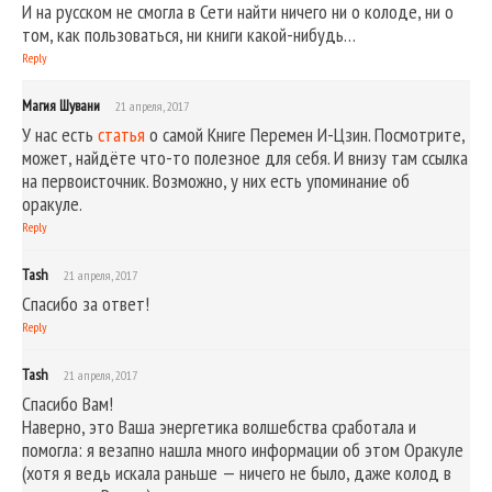
И на русском не смогла в Сети найти ничего ни о колоде, ни о
том, как пользоваться, ни книги какой-нибудь…
Reply
Магия Шувани
21 апреля, 2017
У нас есть
статья
о самой Книге Перемен И-Цзин. Посмотрите,
может, найдёте что-то полезное для себя. И внизу там ссылка
на первоисточник. Возможно, у них есть упоминание об
оракуле.
Reply
Tash
21 апреля, 2017
Спасибо за ответ!
Reply
Tash
21 апреля, 2017
Спасибо Вам!
Наверно, это Ваша энергетика волшебства сработала и
помогла: я везапно нашла много информации об этом Оракуле
(хотя я ведь искала раньше — ничего не было, даже колод в