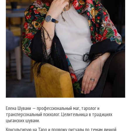
Елена Шувани — профессиональный маг, таролог и
трансперсональный психолог. Целительница в традициях
цыганских шувани.
Консультирую на Таро и провожу ритуалы по темам личной