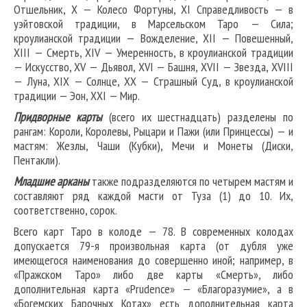
Отшельник, X — Колесо Фортуны, XI Справедливость — в
уэйтовской традиции, в Марсельском Таро — Сила;
кроулианской традиции — Вожделение, XII — Повешенный,
XIII — Смерть, XIV — Умеренность, в кроулианской традиции
— Искусство, XV — Дьявол, XVI — Башня, XVII — Звезда, XVIII
— Луна, XIX — Солнце, XX — Страшный Суд, в кроулианской
традиции — Эон, XXI — Мир.
Придворные карты
(всего их шестнадцать) разделены по
рангам: Короли, Королевы, Рыцари и Пажи (или Принцессы) — и
мастям: Жезлы, Чаши (Кубки), Мечи и Монеты (Диски,
Пентакли).
Младшие арканы
также подразделяются по четырем мастям и
составляют ряд каждой масти от Туза (1) до 10. Их,
соответственно, сорок.
Всего карт Таро в колоде — 78. В современных колодах
допускается 79-я произвольная карта (от дубля уже
имеющегося наименования до совершенно иной; например, в
«Пражском Таро» либо две карты «Смерть», либо
дополнительная карта «Prudence» — «Благоразумие», а в
«Богемских Барочных Котах» есть дополнительная карта