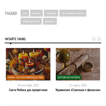
TAGGED
дуб
желудь
изобилие
как привлечь деньги
магия растений
финансы


ЧИТАЙТЕ ТАКЖЕ:
МАБОН - ОСЕННЕЕ РАВНОДЕНСТВИЕ
ДЕНЕЖНЫЕ РИТУАЛЫ
20 сентября, 2025
22 марта, 2026
Свеча Мабона для процветания
Упражнение «Ступеньки к финансам»