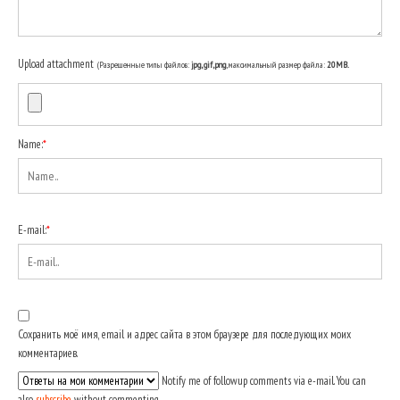
Upload attachment
(Разрешенные типы файлов:
jpg, gif, png
, максимальный размер файла:
20MB.
Name:
*
E-mail:
*
Сохранить моё имя, email и адрес сайта в этом браузере для последующих моих
комментариев.
Notify me of followup comments via e-mail. You can
also
subscribe
without commenting.