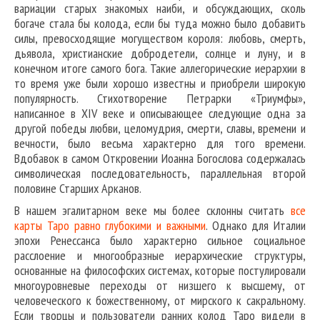
вариации старых знакомых наиби, и обсуждающих, сколь
богаче стала бы колода, если бы туда можно было добавить
силы, превосходящие могуществом короля: любовь, смерть,
дьявола, христианские добродетели, солнце и луну, и в
конечном итоге самого бога. Такие аллегорические иерархии в
то время уже были хорошо известны и приобрели широкую
популярность. Стихотворение Петрарки «Триумфы»,
написанное в XIV веке и описывающее следующие одна за
другой победы любви, целомудрия, смерти, славы, времени и
вечности, было весьма характерно для того времени.
Вдобавок в самом Откровении Иоанна Богослова содержалась
символическая последовательность, параллельная второй
половине Старших Арканов.
В нашем эгалитарном веке мы более склонны считать
все
карты Таро равно глубокими и важными
. Однако для Италии
эпохи Ренессанса было характерно сильное социальное
расслоение и многообразные иерархические структуры,
основанные на философских системах, которые постулировали
многоуровневые переходы от низшего к высшему, от
человеческого к божественному, от мирского к сакральному.
Если творцы и пользователи ранних колод Таро видели в