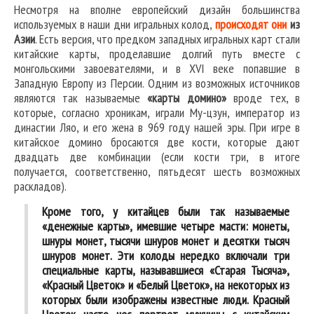
Несмотря на вполне европейский дизайн большинства
используемых в наши дни игральных колод,
происходят они
из
Азии
. Есть версия, что предком западных игральных карт стали
китайские карты, проделавшие долгий путь вместе с
монгольскими завоевателями, и в XVI веке попавшие в
Западную Европу из Персии. Одним из возможных источников
являются так называемые
«карты домино»
вроде тех, в
которые, согласно хроникам, играли Му-цзун, император из
династии Ляо, и его жена в 969 году нашей эры. При игре в
китайское домино бросаются две кости, которые дают
двадцать две комбинации (если кости три, в итоге
получается, соответственно, пятьдесят шесть возможных
раскладов).
Кроме того, у китайцев были так называемые
«денежные карты», имевшие четыре масти: монеты,
шнуры монет, тысячи шнуров монет и десятки тысяч
шнуров монет. Эти колоды нередко включали три
специальные карты, называвшиеся «Старая Тысяча»,
«Красный Цветок» и «Белый Цветок», на некоторых из
которых были изображены известные люди. Красный