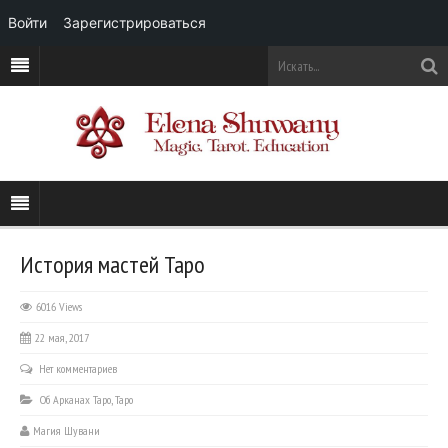
Войти
Зарегистрироваться
История мастей Таро
6016 Views
22 мая, 2017
Нет комментариев
Об Арканах Таро
,
Таро
Магия Шувани