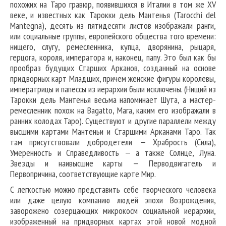
похожих на Таро гравюр, появившихся в Италии в том же XV
веке, и известных как Тарокки дель Мантенья (Tarocchi del
Mantegna), десять из пятидесяти листов изображали ранги,
или социальные группы, европейского общества того времени:
нищего, слугу, ремесленника, купца, дворянина, рыцаря,
герцога, короля, императора и, наконец, папу. Это был как бы
прообраз будущих Старших Арканов, созданный на основе
придворных карт Младших, причем женские фигуры королевы,
императрицы и папессы из иерархии были исключены. (Нищий из
Тарокки дель Мантенья весьма напоминает Шута, а мастер-
ремесленник похож на Bagatto, Мага, каким его изображали в
ранних колодах Таро). Существуют и другие параллели между
высшими картами Мантеньи и Старшими Арканами Таро. Так
там присутствовали добродетели — Храбрость (Сила),
Умеренность и Справедливость — а также Солнце, Луна.
Звезды и наивысшие карты — Перводвигатель и
Первопричина, соответствующие карте Мир.
С легкостью можно представить себе творческого человека
или даже целую компанию людей эпохи Возрождения,
заворожено созерцающих микрокосм социальной иерархии,
изображенный на придворных картах этой новой модной