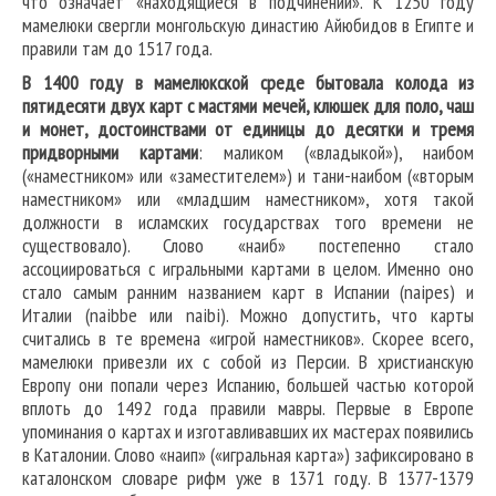
что означает «находящиеся в подчинении». К 1250 году
мамелюки свергли монгольскую династию Айюбидов в Египте и
правили там до 1517 года.
В 1400 году в мамелюкской среде бытовала колода из
пятидесяти двух карт с мастями мечей, клюшек для поло, чаш
и монет, достоинствами от единицы до десятки и тремя
придворными картами
: маликом («владыкой»), наибом
(«наместником» или «заместителем») и тани-наибом («вторым
наместником» или «младшим наместником», хотя такой
должности в исламских государствах того времени не
существовало). Слово «наиб» постепенно стало
ассоциироваться с игральными картами в целом. Именно оно
стало самым ранним названием карт в Испании (naipes) и
Италии (naibbe или naibi). Можно допустить, что карты
считались в те времена «игрой наместников». Скорее всего,
мамелюки привезли их с собой из Персии. В христианскую
Европу они попали через Испанию, большей частью которой
вплоть до 1492 года правили мавры. Первые в Европе
упоминания о картах и изготавливавших их мастерах появились
в Каталонии. Слово «наип» («игральная карта») зафиксировано в
каталонском словаре рифм уже в 1371 году. В 1377-1379