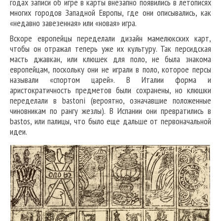
годах записи об игре в карты внезапно появились в летописях
многих городов Западной Европы, где они описывались, как
«недавно завезенная» или «новая» игра.
Вскоре европейцы переделали дизайн мамелюкских карт,
чтобы он отражал теперь уже их культуру. Так персидская
масть джавкан, или клюшек для поло, не была знакома
европейцам, поскольку они не играли в поло, которое персы
называли «спортом царей». В Италии форма и
аристократичность предметов были сохранены, но клюшки
переделали в bastoni (вероятно, означавшие положенные
чиновникам по рангу жезлы). В Испании они превратились в
bastos, или палицы, что было еще дальше от первоначальной
идеи.