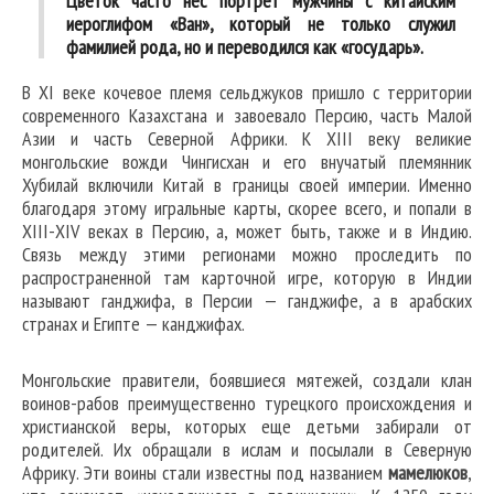
Цветок часто нес портрет мужчины с китайским
иероглифом «Ван», который не только служил
фамилией рода, но и переводился как «государь».
В XI веке кочевое племя сельджуков пришло с территории
современного Казахстана и завоевало Персию, часть Малой
Азии и часть Северной Африки. К XIII веку великие
монгольские вожди Чингисхан и его внучатый племянник
Хубилай включили Китай в границы своей империи. Именно
благодаря этому игральные карты, скорее всего, и попали в
XIII-XIV веках в Персию, а, может быть, также и в Индию.
Связь между этими регионами можно проследить по
распространенной там карточной игре, которую в Индии
называют ганджифа, в Персии — ганджифе, а в арабских
странах и Египте — канджифах.
Монгольские правители, боявшиеся мятежей, создали клан
воинов-рабов преимущественно турецкого происхождения и
христианской веры, которых еще детьми забирали от
родителей. Их обращали в ислам и посылали в Северную
Африку. Эти воины стали известны под названием
мамелюков
,