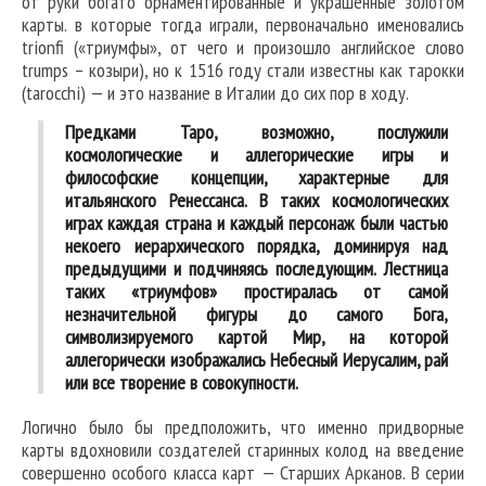
от руки богато орнаментированные и украшенные золотом
карты. в которые тогда играли, первоначально именовались
trionfi («триумфы», от чего и произошло английское слово
trumps – козыри), но к 1516 году стали известны как тарокки
(tarocchi) — и это название в Италии до сих пор в ходу.
Предками Таро, возможно, послужили
космологические и аллегорические игры и
философские концепции, характерные для
итальянского Ренессанса. В таких космологических
играх каждая страна и каждый персонаж были частью
некоего иерархического порядка, доминируя над
предыдущими и подчиняясь последующим. Лестница
таких «триумфов» простиралась от самой
незначительной фигуры до самого Бога,
символизируемого картой Мир, на которой
аллегорически изображались Небесный Иерусалим, рай
или все творение в совокупности.
Логично было бы предположить, что именно придворные
карты вдохновили создателей старинных колод на введение
совершенно особого класса карт — Старших Арканов. В серии