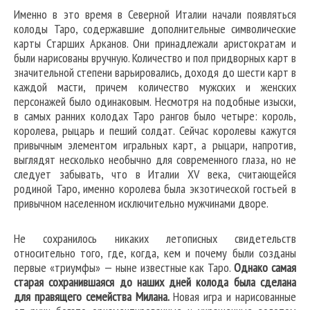
Именно в это время в Северной Италии начали появляться
колоды Таро, содержавшие дополнительные символические
карты Старших Арканов. Они принадлежали аристократам и
были нарисованы вручную. Количество и пол придворных карт в
значительной степени варьировались, доходя до шести карт в
каждой масти, причем количество мужских и женских
персонажей было одинаковым. Несмотря на подобные изыски,
в самых ранних колодах Таро рангов было четыре: король,
королева, рыцарь и пеший солдат. Сейчас королевы кажутся
привычным элементом игральных карт, а рыцари, напротив,
выглядят несколько необычно для современного глаза, но не
следует забывать, что в Италии XV века, считающейся
родиной Таро, именно королева была экзотической гостьей в
привычном населенном исключительно мужчинами дворе.
Не сохранилось никаких летописных свидетельств
относительно того, где, когда, кем и почему были созданы
первые «триумфы» — ныне известные как Таро.
Однако самая
старая сохранившаяся до наших дней колода была сделана
для правящего семейства Милана.
Новая игра и нарисованные