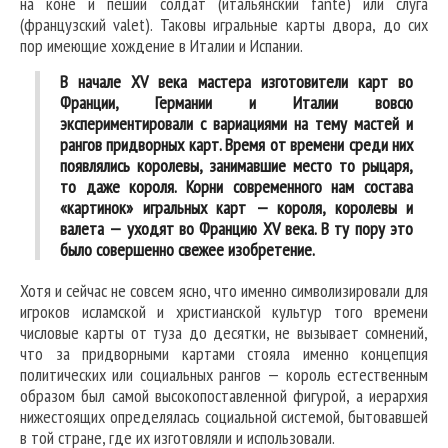
на коне и пеший солдат (итальянский fante) или слуга
(французский valet). Таковы игральные карты двора, до сих
пор имеющие хождение в Италии и Испании.
В начале XV века мастера изготовители карт во
Франции, Германии и Италии вовсю
экспериментировали с вариациями на тему мастей и
рангов придворных карт. Время от времени среди них
появлялись королевы, занимавшие место то рыцаря,
то даже короля. Корни современного нам состава
«картинок» игральных карт — короля, королевы и
валета — уходят во Францию XV века. В ту пору это
было совершенно свежее изобретение.
Хотя и сейчас не совсем ясно, что именно символизировали для
игроков исламской и христианской культур того времени
числовые карты от туза до десятки, не вызывает сомнений,
что за придворными картами стояла именно концепция
политических или социальных рангов — король естественным
образом был самой высокопоставленной фигурой, а иерархия
нижестоящих определялась социальной системой, бытовавшей
в той стране, где их изготовляли и использовали.