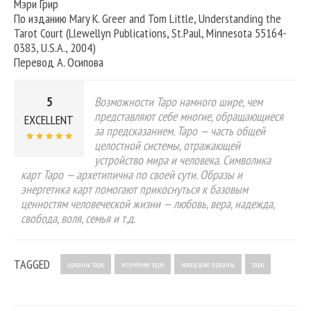
Мэри Грир
По изданию Mary K. Greer and Tom Little, Understanding the
Tarot Court (Llewellyn Publications, St.Paul, Minnesota 55164-
0383, U.S.A., 2004)
Перевод А. Осипова
5
Возможности Таро намного шире, чем
представляют себе многие, обращающиеся
EXCELLENT
за предсказанием. Таро — часть общей
целостной системы, отражающей
устройство мира и человека. Символика
карт Таро — архетипична по своей сути. Образы и
энергетика карт помогают прикоснуться к базовым
ценностям человеческой жизни — любовь, вера, надежда,
свобода, воля, семья и т.д.
TAGGED
арканы таро
изучение таро
младшие арканы
таро