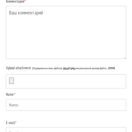
Комментарий
*
Upload attachment
(Разрешенные типы файлов:
jpg, gif, png
, максимальный размер файла:
20MB.
Name:
*
E-mail:
*