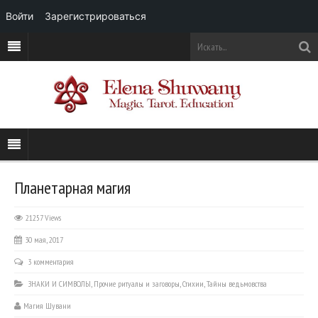
Войти
Зарегистрироваться
Планетарная магия
21257 Views
30 мая, 2017
3 комментария
ЗНАКИ И СИМВОЛЫ
,
Прочие ритуалы и заговоры
,
Стихии
,
Тайны ведьмовства
Магия Шувани