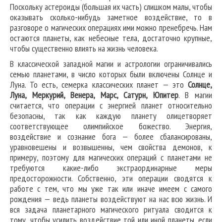
Поскольку астероиды (большая их часть) слишком малы, чтобы
оказывать сколько-нибудь заметное воздействие, то в
разговоре о магических операциях ими можно пренебречь. Нам
остаются планеты, как небесные тела, достаточно крупные,
чтобы существенно влиять на жизнь человека.
В классической западной магии и астрологии ограничивались
семью планетами, в число которых были включены Солнце и
Луна. То есть, семерка классических планет — это
Солнце,
Луна, Меркурий, Венера, Марс, Сатурн, Юпитер
. В магии
считается, что операции с энергией планет относительно
безопасны, так как каждую планету олицетворяет
соответствующее олимпийское божество. Энергия,
воздействие и сознание бога — более сбалансированы,
уравновешены и возвышенны, чем свойства демонов, к
примеру, поэтому для магических операций с планетами не
требуются какие-либо экстраординарные меры
предосторожности. Собственно, эти операции сводятся к
работе с тем, что мы уже так или иначе имеем с самого
рождения — ведь планеты воздействуют на нас всю жизнь. И
вся задача планетарного магического ритуала сводится к
тому, чтобы усилить воздействие той или иной планеты, если