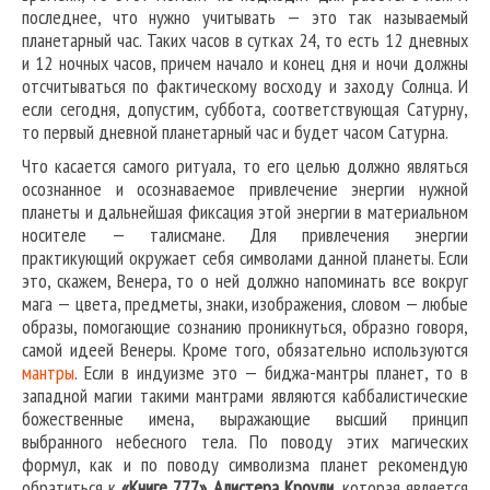
последнее, что нужно учитывать — это так называемый
планетарный час. Таких часов в сутках 24, то есть 12 дневных
и 12 ночных часов, причем начало и конец дня и ночи должны
отсчитываться по фактическому восходу и заходу Солнца. И
если сегодня, допустим, суббота, соответствующая Сатурну,
то первый дневной планетарный час и будет часом Сатурна.
Что касается самого ритуала, то его целью должно являться
осознанное и осознаваемое привлечение энергии нужной
планеты и дальнейшая фиксация этой энергии в материальном
носителе — талисмане. Для привлечения энергии
практикующий окружает себя символами данной планеты. Если
это, скажем, Венера, то о ней должно напоминать все вокруг
мага — цвета, предметы, знаки, изображения, словом — любые
образы, помогающие сознанию проникнуться, образно говоря,
самой идеей Венеры. Кроме того, обязательно используются
мантры
. Если в индуизме это — биджа-мантры планет, то в
западной магии такими мантрами являются каббалистические
божественные имена, выражающие высший принцип
выбранного небесного тела. По поводу этих магических
формул, как и по поводу символизма планет рекомендую
обратиться к
«Книге 777» Алистера Кроули
, которая является