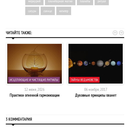
меркурий
планетарная магия
планеты
ритуал
сатурн
солнце
юпитер


ЧИТАЙТЕ ТАКЖЕ:
ИСЦЕЛЯЮЩИЕ И ЧИСТЯЩИЕ РИТУАЛЫ
ТАЙНЫ ВЕДЬМОВСТВА
12 июня, 2026
06 ноября, 2017
Практики огненной гармонизации
Духовные принципы планет
3 КОММЕНТАРИЯ