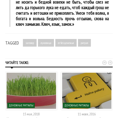
не носить и бедной вовеки не быть, чтобы слез не
лить да горького лука не едать, чтоб каждый грош не
считать и ветошки не прикоплять. Унеси тебя волна, я
богата и вольна. Бедность прочь отсылаю, слова на
ключ замыкаю. Ключ, язык, замок.»
TAGGED
заговор
луковица
от безденежья
ритуал


ЧИТАЙТЕ ТАКЖЕ:
ДЕНЕЖНЫЕ РИТУАЛЫ
ДЕНЕЖНЫЕ РИТУАЛЫ
15 мая, 2018
11 июля, 2016