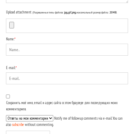
Upload attachment
(Разрешенные типы файлов:
jpg, gif, png
, максимальный размер файла:
20MB.
Name:
*
E-mail:
*
Сохранить моё имя, email и адрес сайта в этом браузере для последующих моих
комментариев.
Notify me of followup comments via e-mail. You can
also
subscribe
without commenting.