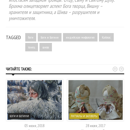
Брахма олицетворяет аспект Бога творца, Вишну –
хранителя и защитника, а Шива – разрушителя и
уничтожителя.
TAGGED
боги
Боги и Богини
индийская мифология
Кайлас
танец
шива


ЧИТАЙТЕ ТАКЖЕ:
БОГИ И БОГИНИ
РИТУАЛЫ И ЗАГОВОРЫ
03 июня, 2018
28 июля, 2017