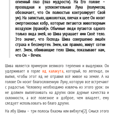
огненный глаз (глаз мудрости). На Его голове –
прохладная и успокоительная Луна (полумесяц
обозначает, что Он полностью контролирует Свой
ум). На запястьях, щиколотках, плечах и шее Он носит
смертоносных кобр, которые питаются животворным
воздухом (праной)». Обычные люди пугаются одного
только вида змей, но Шива украшает ими Своё тело.
Это значит, что Господь Шива совершенно лишён
страха и бессмертен. Змеи, как правило, живут сотни
лет. Змеи, обвивающие тело Шивы, показывают нам,
что Он – Вечен.
Шива является примером великого терпения и выдержки. Он
удерживает в горле
яд калакута
, который, по легенде, он
выпил, чтобы этот яд не отравил всё живое на земле. А на
голове Он носит благословенную Луну, которую все встречают
с радостью. Человеку необходимо извлечь из этого урок: он
не должен выплёскивать на других свои дурные качества и
склонности, а всё полезное и доброе, чем владеет, ему
следует использовать во благо других.
На лбу Шивы – три полосы бхасмы или вибхути[2]. Смысл этого