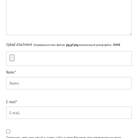
Upload attachment
(Разрешенные типы файлов:
jpg, gif, png
, максимальный размер файла:
20MB.
Name:
*
E-mail:
*
Сохранить моё имя, email и адрес сайта в этом браузере для последующих моих