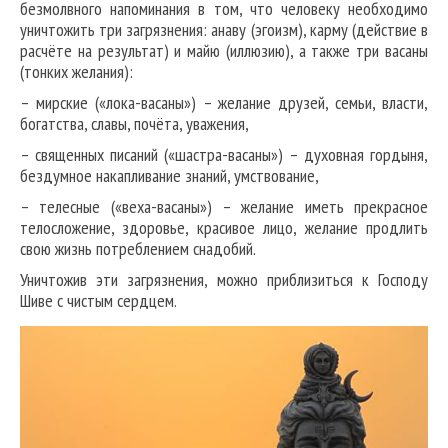
безмолвного напоминания в том, что человеку необходимо
уничтожить три загрязнения: анаву (эгоизм), карму (действие в
расчёте на результат) и майю (иллюзию), а также три васаны
(тонких желания):
– мирские («лока-васаны») – желание друзей, семьи, власти,
богатства, славы, почёта, уважения,
– священных писаний («шастра-васаны») – духовная гордыня,
бездумное накапливание знаний, умствование,
– телесные («веха-васаны») – желание иметь прекрасное
телосложение, здоровье, красивое лицо, желание продлить
свою жизнь потреблением снадобий.
Уничтожив эти загрязнения, можно приблизиться к Господу
Шиве с чистым сердцем.