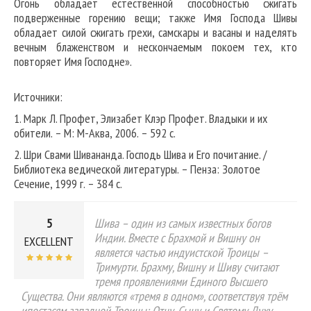
Огонь обладает естественной способностью сжигать
подверженные горению вещи; также Имя Господа Шивы
обладает силой сжигать грехи, самскары и васаны и наделять
вечным блаженством и нескончаемым покоем тех, кто
повторяет Имя Господне».
Источники:
1. Марк Л. Профет, Элизабет Клэр Профет. Владыки и их
обители. – М: М-Аква, 2006. – 592 с.
2. Шри Свами Шивананда. Господь Шива и Его почитание. /
Библиотека ведической литературы. – Пенза: Золотое
Сечение, 1999 г. – 384 с.
5
Шива – один из самых известных богов
Индии. Вместе с Брахмой и Вишну он
EXCELLENT
является частью индуистской Троицы –
Тримурти. Брахму, Вишну и Шиву считают
тремя проявлениями Единого Высшего
Существа. Они являются «тремя в одном», соответствуя трём
ипостасям западной Троицы: Отцу, Сыну и Святому Духу.