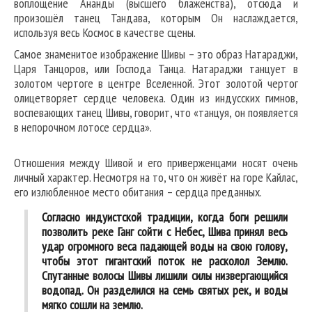
воплощение Ананды (высшего блаженства), отсюда и
произошёл танец Тандава, которым Он наслаждается,
используя весь Космос в качестве сцены.
Самое знаменитое изображение Шивы – это образ Натараджи,
Царя Танцоров, или Господа Танца. Натараджи танцует в
золотом чертоге в центре Вселенной. Этот золотой чертог
олицетворяет сердце человека. Один из индусских гимнов,
воспевающих танец Шивы, говорит, что «танцуя, он появляется
в непорочном лотосе сердца».
Отношения между Шивой и его приверженцами носят очень
личный характер. Несмотря на то, что он живёт на горе Кайлас,
его излюбленное место обитания – сердца преданных.
Согласно индуистской традиции, когда боги решили
позволить реке Ганг сойти с Небес, Шива принял весь
удар огромного веса падающей воды на свою голову,
чтобы этот гигантский поток не расколол Землю.
Спутанные волосы Шивы лишили силы низвергающийся
водопад. Он разделился на семь святых рек, и воды
мягко сошли на землю.