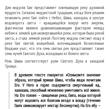
Для индусов Ганг представляет освежающую реку духовной
мудрости. Согласно индуистской традиции, когда боги решили
позволить реке Ганг сойти с Небес, Шива, находясь в центре
водоворота света – вращающейся вокруг него энергии,
фактически являлся уравновешивающим фактором между
небом и землёй для низвергавшейся реки, которая была рекой
света, а стала земной рекой. Поэтому индусы считают воду в
реке Ганг святой, волшебной, всеочищающей. Вознесённые
Владыки учат, что эти семь святых рек представляют также
семь лучей Святого Духа, исходящих из белого света.
Роль Шивы соответствует роли Святого Духа в западной
Троице.
В древнем тексте говорится: «Осмыслите значение
образа, который принял Шива, чтобы люди почитали
Его. У Него в горле содержится смертельный яд,
халахала, способный мгновенно уничтожить всё живое.
На Его голове – священная река, Ганга, воды которой
могут исцелить все болезни везде и всюду (течение
Ганги символизирует нектар бессмертия). На Его лбу –