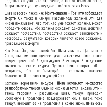
подаяния. Он учит, что отречение, отказ от привязанностей,
безразличие к успеху и неудаче – всё это пути к Нему.
Шива известен также как
Мритьюнджая – Тот, кто побеждает
смерть
. Он также и Камари, Разрушитель желаний. Эти два
имени показывают, что тот, кто уничтожает желания, может
победить смерть, ибо желания рождают действия, действия
рождают последствия, последствия рождают зависимость и
несвободу, результатом которых является новое рождение,
приводящее к смерти.
Как Маха Йог, или великий йог, Шива является Царём всех
йогов, высшим воплощением духа аскетизма. Шива также
олицетворяет собой движущуюся Вселенную. В индусском
священном тексте «Курма Пурана» Шива говорит: «Я –
создатель, бог, пребывающий в состоянии высшего
блаженства. Я – вечно танцующий йог».
Согласно верованиям индусов,
Шива исполняет множество
разнообразных танцев
. Один из них называется Тандава. Это –
танец творения и разрушения. Шива, танцуя, приводит
Вселенную в проявление, поддерживает её, а затем, тоже
танцуя, выводит её из проявления в конце эпохи. Шива есть