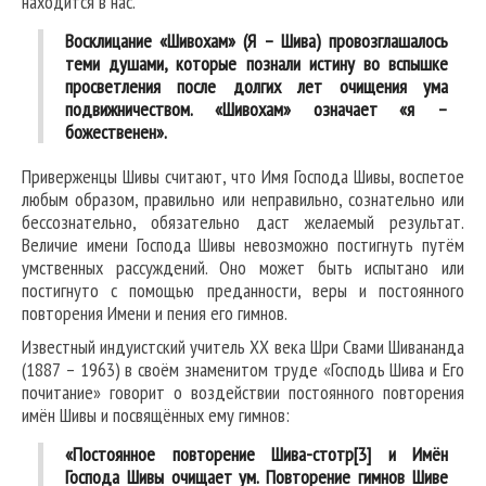
находится в нас.
Восклицание «Шивохам» (Я – Шива) провозглашалось
теми душами, которые познали истину во вспышке
просветления после долгих лет очищения ума
подвижничеством. «Шивохам» означает «я –
божественен».
Приверженцы Шивы считают, что Имя Господа Шивы, воспетое
любым образом, правильно или неправильно, сознательно или
бессознательно, обязательно даст желаемый результат.
Величие имени Господа Шивы невозможно постигнуть путём
умственных рассуждений. Оно может быть испытано или
постигнуто с помощью преданности, веры и постоянного
повторения Имени и пения его гимнов.
Известный индуистский учитель XX века Шри Свами Шивананда
(1887 – 1963) в своём знаменитом труде «Господь Шива и Его
почитание» говорит о воздействии постоянного повторения
имён Шивы и посвящённых ему гимнов:
«Постоянное повторение Шива-стотр[3] и Имён
Господа Шивы очищает ум. Повторение гимнов Шиве