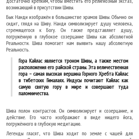
достаточно крепким, чтобы вместить его религиозный экстаз,
возникающий в присутствии Шивы.
Бык Нанди изображён в большинстве храмов Шивы. Обычно он
сидит, глядя на Шиву. Нанди символизирует душу человека,
стремящегося к Богу. Он также представляет душу,
погружённую в глубокое созерцание Шивы как абсолютной
Реальности. Шива помогает нам выявить нашу абсолютную
Реальность.
Гора Кайлас является троном Шивы, а также местом
расположения его райской страны. Эта величественная
гора – самая высокая вершина Горного Хребта Кайлас
в тибетских Гималаях. Индусы почитают Кайлас как
самую святую гору в мире и совершают туда
паломничества.
Шива полон контрастов. Он символизирует и созерцание, и
действие. Его часто изображают в виде нищего йога,
погружённого в глубокую медитацию.
Легенды гласят, что Шива ходит по земле с чашей для