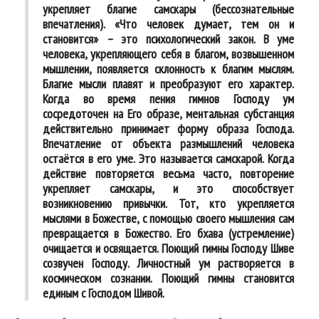
укрепляет благие самскары (бессознательные
впечатления). «Что человек думает, тем он и
становится» – это психологический закон. В уме
человека, укрепляющего себя в благом, возвышенном
мышлении, появляется склонность к благим мыслям.
Благие мысли плавят и преобразуют его характер.
Когда во время пения гимнов Господу ум
сосредоточен на Его образе, ментальная субстанция
действительно принимает форму образа Господа.
Впечатление от объекта размышлений человека
остаётся в его уме. Это называется самскарой. Когда
действие повторяется весьма часто, повторение
укрепляет самскары, и это способствует
возникновению привычки. Тот, кто укрепляется
мыслями в Божестве, с помощью своего мышления сам
превращается в Божество. Его бхава (устремление)
очищается и освящается. Поющий гимны Господу Шиве
созвучен Господу. Личностный ум растворяется в
космическом сознании. Поющий гимны становится
единым с Господом Шивой.