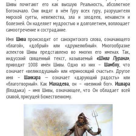
Шивы почитают его как высшую Реальность, абсолютное
Богоначало. Они видят в нём Гуру всех гуру, разрушителя
мирской суеты, невежества, зла и злодеев, ненависти и
болезней. Он наделяет мудростью и долголетием, воплощает
самоотречение и сострадание.
Имя
Шива
происходит от санскритского слова, означающего
«благой», «добрый» или «дружелюбный». Многообразие
аспектов Шивы представлено во многих его именах. Так,
индусский священный текст, называемый
«Шива Пурана»
,
приводит 1008 имён Шивы. Одно из них –
Шамбху
, что
означает «великодушный» или «приносящий счастье». Другое
имя –
Шанкара
— означает «дарующий радость» или
«благотворный». Как
Махадева
, он – «великий бог».
Ишвара
(Владыка) – имя Шивы, означающее, что Он обладает всей
славой, присущей Божественному.