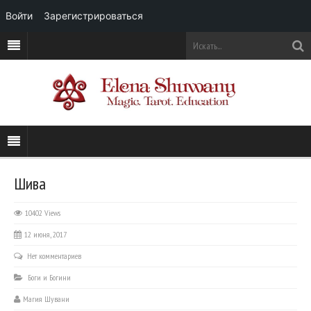
Войти
Зарегистрироваться
Шива
10402 Views
12 июня, 2017
Нет комментариев
Боги и Богини
Магия Шувани