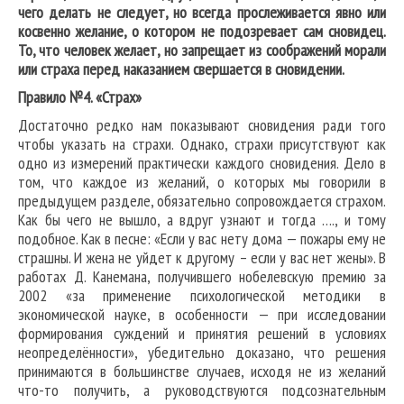
чего делать не следует, но всегда прослеживается явно или
косвенно желание, о котором не подозревает сам сновидец.
То, что человек желает, но запрещает из соображений морали
или страха перед наказанием свершается в сновидении.
Правило №4. «Страх»
Достаточно редко нам показывают сновидения ради того
чтобы указать на страхи. Однако, страхи присутствуют как
одно из измерений практически каждого сновидения. Дело в
том, что каждое из желаний, о которых мы говорили в
предыдущем разделе, обязательно сопровождается страхом.
Как бы чего не вышло, а вдруг узнают и тогда …., и тому
подобное. Как в песне: «Если у вас нету дома — пожары ему не
страшны. И жена не уйдет к другому – если у вас нет жены». В
работах Д. Канемана, получившего нобелевскую премию за
2002 «за применение психологической методики в
экономической науке, в особенности — при исследовании
формирования суждений и принятия решений в условиях
неопределённости», убедительно доказано, что решения
принимаются в большинстве случаев, исходя не из желаний
что-то получить, а руководствуются подсознательным