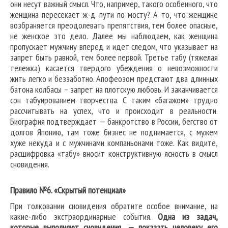
они несут важный смысл. Что, например, такого особенного, что
женщина пересекает ж-д пути по мосту? А то, что женщине
возбраняется преодолевать препятствия, тем более опасные,
не женское это дело. Далее мы наблюдаем, как женщина
пропускает мужчину вперед и идет следом, что указывает на
запрет быть равной, тем более первой. Третье табу (тяжелая
тележка) касается твердого убеждения о невозможности
жить легко и беззаботно. Апофеозом предстают два длинных
батона колбасы – запрет на плотскую любовь. И заканчивается
сон табуированием творчества. С таким «багажом» трудно
рассчитывать на успех, что и происходит в реальности.
Биография подтверждает — банкротство в России, бегство от
долгов Японию, там тоже бизнес не поднимается, с мужем
хуже некуда и с мужчинами компаньонами тоже. Как видите,
расшифровка «табу» вносит конструктивную ясность в смысл
сновидения.
Правило №6. «Скрытый потенциал»
При толковании сновидения обратите особое внимание, на
какие-либо экстраординарные события.
Одна из задач,
которые выполняют сновидения, — показать человеку его