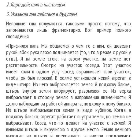
2. Ядро действия в настоящем.
3. Указания для действия в будущем.
Неполные сны получаются таковыми просто потому, что
запоминается лишь фрагментарно. Вот пример полного
сновидения.
«Приснился папа. Мы общаемся о чем то с ним, он шевелит
рукой, вбок рука плохо поднимается (то, что в реале с рукой у
отца). Я на земле стою, на своем участке, на земле нет
растительности. Смотрю на участок соседа. Этот участок
имеет холм в одном углу. Сосед выравнивает свой участок,
чтобы он был плоский. В холме установлен некий агрегат в
виде штыря. Из него выбрасывается земля. Я подхожу ближе,
штырь внутри земли вибрирует, разрыхляя ее. Из верха
выбрасывает в сторону землю в направлении низменности. Я
долго наблюдаю за работой аппарата, подхожу к нему близко.
Из штыря выбрасывается земля в виде кубиков. Когда я
подхожу близко, агрегат работает внутри земли, но землю не
выбрасывает. Сосед что-то делает на участке с землей. Я
вынимаю штырь и вкручиваю в другое место. Земля немного
выходит из штыря и прекращает, а внутри продолжает