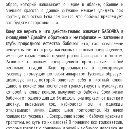
образ, который напоминает о черве в яблоке, обаяние и
внешняя красота в данной ситуации мешает увидеть всю
картину полностью. Если вам снится, что бабочка преследует
вас, будьте осторожны ……».
Кому же верить и что действительно означает БАБОЧКА в
сновидении? Давайте обратимся к метафизике — заглянем в
глубь природного естества бабочки.
Это, так называемые
чешуекрылые, из отряда насекомых с полным превращением,
имеющие характерный сосущий ротовой аппарат с хоботком.
Развитие с полным превращением представляет собой
несколько стадий: Яйцо превращается в прожорливую
гусеницу с грызущим ротовым аппаратом. Гусеница образует
шелковую нить, которой оплетает себя в плотный кокон.
Далее в коконе она постепенно трансмутирует в куколку, из
которой, в конце концов, вылупляется бабочка. Срок жизни
бабочки от одного дня до 3х недель, она порхает от цветка к
цветку, высасывая сок, набирается сил и однажды
откладывает яички. Далее цикл повторяется. Из яичек
появляется гусеница …. Совершенно верно – бабочки красивы и
трепетны, но суть то их какова? В принципе все толкователи,
которые говорят о появлении друзей и любимого человека, не