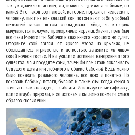
так уж далеки от истины, да, появятся друзья и любимые, но
какие? Это такой сорт людей, которые, порхая от человека к
человеку, пьют из них сладкий сок, потом вьют себе удобный
шелковый кокон, потом откладывают яйца, из которых
вылупляются ползучие прожорливые червяки. Значит, прав был
все-таки Менегетти. Бабочки в снах ничего хорошего не сулят.
Оторвите свой взгляд от яркого узора на крыльях, не
обольщайтесь игривостью и легкостью, загляните «в лицо»
своей ночной гостье. И вы увидите истинные намерения этого
существа. Да и посудите сами, зачем бы вам стали показывать
будущего друга или любимого в облике бабочки? Ведь можно
было показать реального человека, все ясно и понятно. Но
показали бабочку. Кстати, бывают и такие сны, когда смысл в
том, что сам сновидец – бабочка. Используйте метафизику,
идите вглубь природы, к ее истокам и вы легко поймете смысл
образов сновидений.