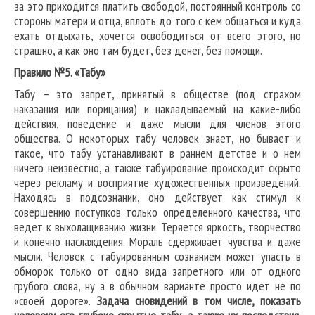
за это приходится платить свободой, постоянный контроль со
стороны матери и отца, вплоть до того с кем общаться и куда
ехать отдыхать, хочется освободиться от всего этого, но
страшно, а как оно там будет, без денег, без помощи.
Правило №5. «Табу»
Табу – это запрет, принятый в обществе (под страхом
наказания или порицания) и накладываемый на какие-либо
действия, поведение и даже мысли для членов этого
общества. О некоторых табу человек знает, но бывает и
такое, что табу устанавливают в раннем детстве и о нем
ничего неизвестно, а также табуирование происходит скрыто
через рекламу и восприятие художественных произведений.
Находясь в подсознании, оно действует как стимул к
совершению поступков только определенного качества, что
ведет к выхолащиванию жизни. Теряется яркость, творчество
и конечно наслаждения. Мораль сдерживает чувства и даже
мысли. Человек с табуированным сознанием может упасть в
обморок только от одно вида запретного или от одного
грубого слова, ну а в обычном варианте просто идет не по
«своей дороге».
Задача сновидений в том числе, показать