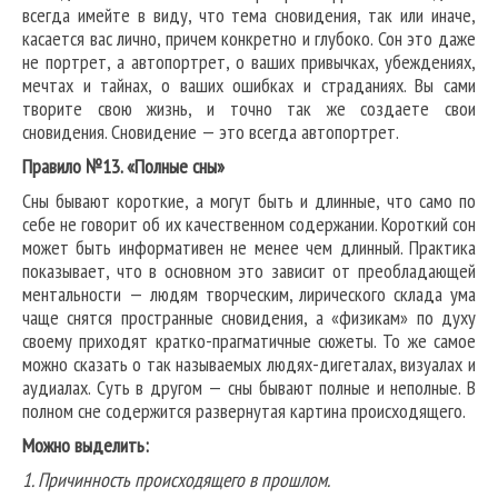
всегда имейте в виду, что тема сновидения, так или иначе,
касается вас лично, причем конкретно и глубоко. Сон это даже
не портрет, а автопортрет, о ваших привычках, убеждениях,
мечтах и тайнах, о ваших ошибках и страданиях. Вы сами
творите свою жизнь, и точно так же создаете свои
сновидения. Сновидение — это всегда автопортрет.
Правило №13. «Полные сны»
Сны бывают короткие, а могут быть и длинные, что само по
себе не говорит об их качественном содержании. Короткий сон
может быть информативен не менее чем длинный. Практика
показывает, что в основном это зависит от преобладающей
ментальности — людям творческим, лирического склада ума
чаще снятся пространные сновидения, а «физикам» по духу
своему приходят кратко-прагматичные сюжеты. То же самое
можно сказать о так называемых людях-дигеталах, визуалах и
аудиалах. Суть в другом — сны бывают полные и неполные. В
полном сне содержится развернутая картина происходящего.
Можно выделить:
1. Причинность происходящего в прошлом.