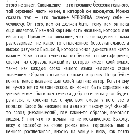
этого не знает. Сновидение – это послание бессознательного,
той огромной части жизни, в которой он находится. Можно
сказать так — это послание ЧЕЛОВЕКА самому себе —
человеку.
От того, кем он должен быть, тому, кем он пока
еще является. У каждой картины есть название, которое дал
ей автор. Примите во внимание, что в сновидении с вами
разговаривает не какое-то отвлеченное бессознательное, а
высоко разумное Высшее Я, которое хочет донести вам нечто
важное. Язык этого существа особенный, он метафоричен,
состоит из образов, каждый из которых имеет свой смысл,
также как каждое слово нашего языка наделено своим
значением. Образы составляют сюжет картины. Попробуйте
понять, какое название дал своей картине автор. Кстати ему
не чуждо ничто человеческое, он может быть серьезен как
ученый, может быть по-отечески добр, но если надо он будет
ругаться, и, конечно же, с чувством юмора у него все в
порядке. Какое бы название вы дали вот такому сну? «Какой-
то завод (механический), где каким-то образом, помогают
людям. Я там что-то делала, но не механическое. Выхожу,
вижу в подсобке на столе рюмка вина, тороплюсь, пью и
немного расплескиваю, выхожу на улицу и вижу, как толпа