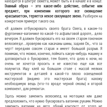
находится в центре сюжета, может быть и в начале и в конце.
Главный образ – это какое-либо действие, событие или
предмет, при изменении которого все сновидение
«рассыпается», теряется некое связующее звено.
Разберем на
конкретном примере такого сна.
«Я должен отбуксировать своего брата Олега, в каком-то
фургончике-вагончике по какой-то асфальтовой дороге,.. дело
вечером. Я должен буксировать его на своем старом гоночном
велосипеде….проверяю как накачаны шины, задняя Ок,.. что за
черт! передняя совсем старая и имеет большой разрыв. Я
понимаю, что можно, конечно, поймать какую-нибудь машину и
договориться о буксировке, тем более, что дело к ночи, но
очень не хочется просить и не известно еще как все
получится. Ищу клей на большом столе с массой мелких
инструментов и деталей в какой-то плохо освещенной
мастерской (видимо это мастерская брата) нахожу
необходимую вещь (что-то вроде черной смолы) и второй
компонент, для ремонта».
Здесь можно заменить велосипед на мотоцикл или даже
предположить, что нужно буксировать вагончик руками. Можно
заменить вагончик на авто, общий контекст от этого не