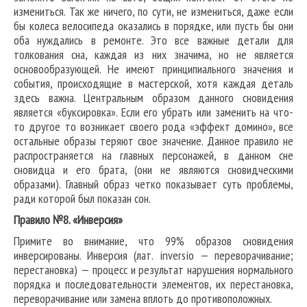
измениться. Так же ничего, по сути, не измениться, даже если
бы колеса велосипеда оказались в порядке, или пусть бы они
оба нуждались в ремонте. Это все важные детали для
толкования сна, каждая из них значима, но не является
основообразующей. Не имеют принципиального значения и
события, происходящие в мастерской, хотя каждая деталь
здесь важна. Центральным образом данного сновидения
является «буксировка». Если его убрать или заменить на что-
то другое то возникает своего рода «эффект домино», все
остальные образы теряют свое значение. Данное правило не
распространяется на главных персонажей, в данном сне
сновидца и его брата, (они не являются сновидческими
образами). Главный образ четко показывает суть проблемы,
ради которой был показан сон.
Правило №8. «Инверсия»
Примите во внимание, что 99% образов сновидения
инверсированы. Инверсия (лат. inversio — переворачивание;
перестановка) — процесс и результат нарушения нормального
порядка и последовательности элементов, их перестановка,
переворачивание или замена вплоть до противоположных.