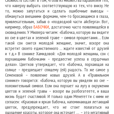
Сложность состоит в том, чтобы из множества параллелей тех,
что наверху выбрать соответствующую из тех, что внизу. Не
то, можно запутаться и сделать ошибочные выводы –
обмануться внешними формами, чем-то бросающимся в глаза,
привлекательным, забыв о «подводной части айсберга». Вот,
например, образ
БАБОЧКИ
, достаточно часто появляющейся в
сновидениях. У Миллера читаем: «Бабочка, которую вы видите
во сне в цветах и зеленой траве – символ процветания…. Если
такой сон снится молодой женщине, значит, вскоре она
встретит своего единственного … ждите известий от друзей
и т.д.» В соннике Хамидовой: «Для молодой женщины, сон с
порхающими бабочками – предвестие успеха в сердечных
делах». Цветков утверждает, что «Бабочка, порхающая на
солнце – предвещает спящему (ей) радость. То же самое у
Семеновой – появление новых друзей. А в «Правильном
соннике» говорится: «Бабочка, которую вы увидели во сне –
положительный символ. Если она порхает на лугу в окружении
цветов и зеленой травы – вскоре вы разбогатеете, и ваша
жизнь будет счастливой. И только один Менегетти с ними не
согласен: «Красивая и яркая бабочка, напоминающая летающий
цветок, предупреждает, что не стоит полагаться на
ощущение красоты, которое она источает … – это негативный