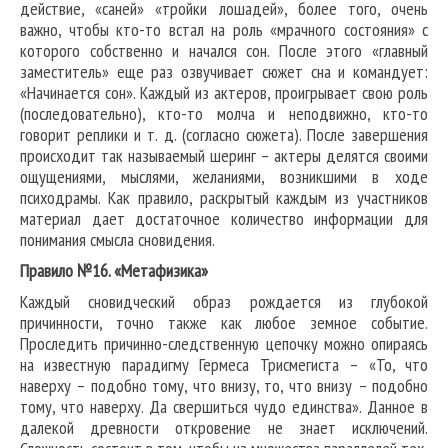
действие, «саней» «тройки лошадей», более того, очень
важно, чтобы кто-то встал на роль «мрачного состояния» с
которого собственно и начался сон. После этого «главный
заместитель» еще раз озвучивает сюжет сна и командует:
«Начинается сон». Каждый из актеров, проигрывает свою роль
(последовательно), кто-то молча и неподвижно, кто-то
говорит реплики и т. д. (согласно сюжета). После завершения
происходит так называемый шеринг – актеры делятся своими
ощущениями, мыслями, желаниями, возникшими в ходе
психодрамы. Как правило, раскрытый каждым из участников
материал дает достаточное количество информации для
понимания смысла сновидения.
Правило №16. «Метафизика»
Каждый сновидческий образ рождается из глубокой
причинности, точно также как любое земное событие.
Проследить причинно-следственную цепочку можно опираясь
на известную парадигму Гермеса Трисмегиста – «То, что
наверху – подобно тому, что внизу, то, что внизу – подобно
тому, что наверху. Да свершиться чудо единства». Данное в
далекой древности откровение не знает исключений.