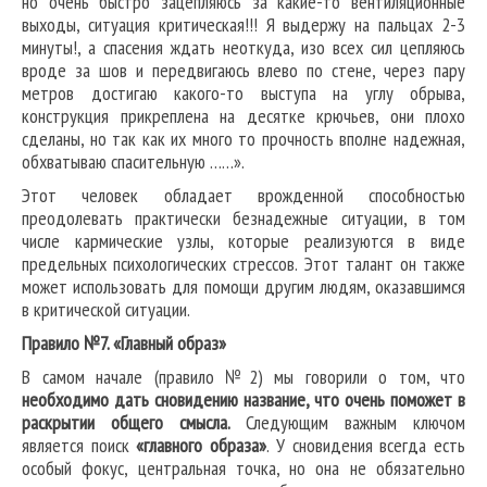
но очень быстро зацепляюсь за какие-то вентиляционные
выходы, ситуация критическая!!! Я выдержу на пальцах 2-3
минуты!, а спасения ждать неоткуда, изо всех сил цепляюсь
вроде за шов и передвигаюсь влево по стене, через пару
метров достигаю какого-то выступа на углу обрыва,
конструкция прикреплена на десятке крючьев, они плохо
сделаны, но так как их много то прочность вполне надежная,
обхватываю спасительную ……».
Этот человек обладает врожденной способностью
преодолевать практически безнадежные ситуации, в том
числе кармические узлы, которые реализуются в виде
предельных психологических стрессов. Этот талант он также
может использовать для помощи другим людям, оказавшимся
в критической ситуации.
Правило №7. «Главный образ»
В самом начале (правило №2) мы говорили о том, что
необходимо дать сновидению название, что очень поможет в
раскрытии общего смысла.
Следующим важным ключом
является поиск
«главного образа»
. У сновидения всегда есть
особый фокус, центральная точка, но она не обязательно