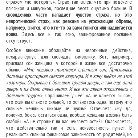
страхом «не потерять». Страх так силен, что при подсчете
плюсиков и минусиков, последние весят ощутимо больше.
В
сновидениях часто нападает чувство страха, но это
невротический страх, как реакция на угрожающие образы,
например, снится, что кто-то за вами гонится или надвигается
волна.
Здесь все и так ясно, зашифрованное послание
отсутствует.
Особое внимание обращайте на нелогичные действия,
нехарактерную для сновидца символику. Вот, например,
прислала сон женщина, у которой в жизни все достаточно
обычно.
«Мне недавно приснился странный сон. Приснилась
большая просторная светлая квартира. И я хочу выйти из этой
квартиры. Открываю с большим трудом дверь, а там еще одна
дверь и их было очень много. И все эти двери открывались с
большим трудом».
Спрашиваем у нее: «А не кажется ли вам,
что если вы станете сильной, то останетесь одна, потому что
сильные женщины никому не нужны? Отвечает: «Ну да,
конечно, боюсь остаться одна, вообще женщина должна быть
слабой». «А не страшит ли вас неизвестность?». Оказывается,
что действительно так и есть, неизвестность пугает. В
реальности сильная финансовая зависимость от родителей, но