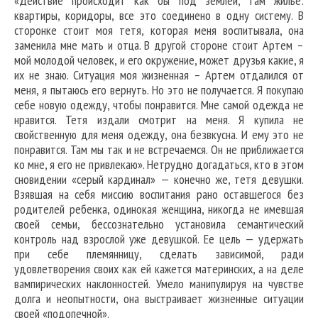
«Действие происходит как бы под землей, там жилье:
квартиры, коридоры, все это соединено в одну систему. В
сторонке стоит моя тетя, которая меня воспитывала, она
заменила мне мать и отца. В другой стороне стоит Артем –
мой молодой человек, и его окружение, может друзья какие, я
их не знаю. Ситуация моя жизненная – Артем отдалился от
меня, я пытаюсь его вернуть. Но это не получается. Я покупаю
себе новую одежду, чтобы понравится. Мне самой одежда не
нравится. Тетя издали смотрит на меня. Я купила не
свойственную для меня одежду, она безвкусна. И ему это не
понравится. Там мы так и не встречаемся. Он не приближается
ко мне, я его не привлекаю». Нетрудно догадаться, кто в этом
сновидении «серый кардинал» — конечно же, тетя девушки.
Взявшая на себя миссию воспитания рано оставшегося без
родителей ребенка, одинокая женщина, никогда не имевшая
своей семьи, бессознательно установила семантический
контроль над взрослой уже девушкой. Ее цель — удержать
при себе племянницу, сделать зависимой, ради
удовлетворения своих как ей кажется материнских, а на деле
вампирических наклонностей. Умело манипулируя на чувстве
долга и неопытности, она выстраивает жизненные ситуации
своей «подопечной».