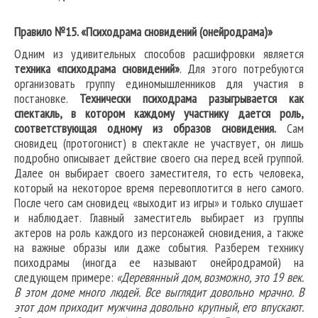
Правило №15. «Психодрама сновидений (онейродрама)»
Одним из удивительных способов расшифровки является
техника «психодрама сновидений»
. Для этого потребуются
организовать группу единомышленников для участия в
постановке.
Технически психодрама разыгрывается как
спектакль, в котором каждому участнику дается роль,
соответствующая одному из образов сновидения.
Сам
сновидец (протогонист) в спектакле не участвует, он лишь
подробно описывает действие своего сна перед всей группой.
Далее он выбирает своего заместителя, то есть человека,
который на некоторое время перевоплотится в него самого.
После чего сам сновидец «выходит из игры» и только слушает
и наблюдает. Главный заместитель выбирает из группы
актеров на роль каждого из персонажей сновидения, а также
на важные образы или даже события. Разберем технику
психодрамы (иногда ее называют онейродрамой) на
следующем примере:
«Деревянный дом, возможно, это 19 век.
В этом доме много людей. Все выглядит довольно мрачно. В
этот дом приходит мужчина довольно крупный, его впускают.