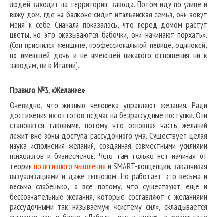
людей заходит на территорию завода. Потом иду по улице и
вижу дом, где на балконе сидит итальянская семья, они зовут
меня к себе. Сначала показалось, что перед домом растут
цветы, но это оказываются бабочки, они начинают порхать».
(Сон приснился женщине, профессиональной певице, одинокой,
но имеющей дочь и не имеющей никакого отношения ни к
заводам, ни к Италии).
Правило №3. «Желание»
Очевидно, что жизнью человека управляют желания. Ради
достижения их он готов подчас на безрассудные поступки. Они
становятся таковыми, потому что основная часть желаний
лежит вне зоны доступа рассудочного ума. Существует целая
наука исполнения желаний, созданная совместными усилиями
психологов и бизнесменов. Чего там только нет начиная от
теории
позитивного мышления
и SMART-концепции, заканчивая
визуализациями и даже гипнозом. Но работает это весьма и
весьма слабенько, а все потому, что существуют еще и
бессознательные желания, которые составляют с желаниями
рассудочными так называемую «систему сил», складывается
ситуация как в басне «Лебедь, рак и щука», в результате