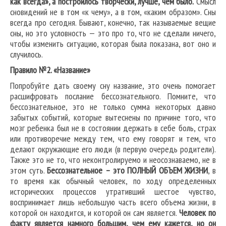
как всегда», а построилось творчески, лучше, чем было.
Смысл
сновидений не в том «к чему», а в том, «каким образом». Сны
всегда про сегодня. Бывают, конечно, так называемые вещие
сны, но это условность — это про то, что не сделали ничего,
чтобы изменить ситуацию, которая была показана, вот оно и
случилось.
Правило №2. «Название»
Попробуйте дать своему сну название, это очень помогает
расшифровать послание бессознательного. Помните, что
бессознательное, это не только сумма некоторых давно
забытых событий, которые вытеснены по причине того, что
мозг ребенка был не в состоянии держать в себе боль, страх
или противоречие между тем, что ему говорят и тем, что
делают окружающие его люди (в первую очередь родители).
Также это не то, что неконтролируемо и неосознаваемо, не в
этом суть.
Бессознательное – это ПОЛНЫЙ ОБЪЕМ ЖИЗНИ
, в
то время как обычный человек, по ходу определенных
исторических процессов утративший шестое чувство,
воспринимает лишь небольшую часть всего объема жизни, в
которой он находится, и которой он сам является.
Человек по
факту является намного большим, чем ему кажется, но он