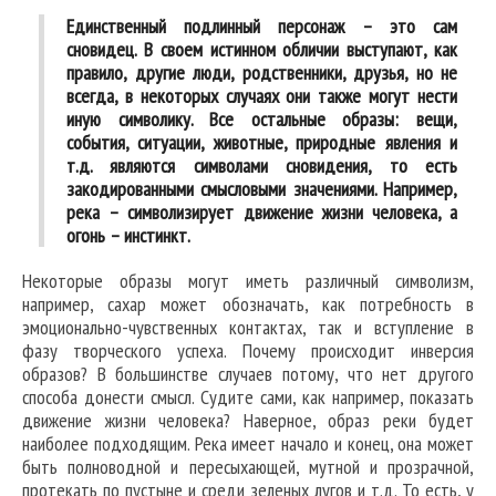
Единственный подлинный персонаж – это сам
сновидец.
В своем истинном обличии выступают, как
правило, другие люди, родственники, друзья, но не
всегда, в некоторых случаях они также могут нести
иную символику. Все остальные образы: вещи,
события, ситуации, животные, природные явления и
т.д. являются символами сновидения, то есть
закодированными смысловыми значениями. Например,
река – символизирует движение жизни человека, а
огонь – инстинкт.
Некоторые образы могут иметь различный символизм,
например, сахар может обозначать, как потребность в
эмоционально-чувственных контактах, так и вступление в
фазу творческого успеха. Почему происходит инверсия
образов? В большинстве случаев потому, что нет другого
способа донести смысл. Судите сами, как например, показать
движение жизни человека? Наверное, образ реки будет
наиболее подходящим. Река имеет начало и конец, она может
быть полноводной и пересыхающей, мутной и прозрачной,
протекать по пустыне и среди зеленых лугов и т.д. То есть, у