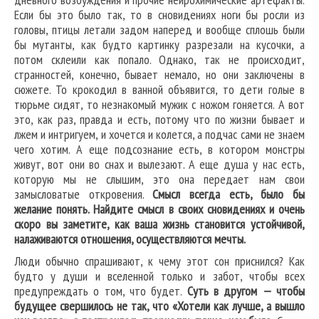
Если бы это было так, то в сновидениях ноги бы росли из
головы, птицы летали задом наперед и вообще сплошь были
бы мутанты, как будто картинку разрезали на кусочки, а
потом склеили как попало. Однако, так не происходит,
странностей, конечно, бывает немало, но они заключены в
сюжете. То крокодил в ванной объявится, то дети голые в
тюрьме сидят, то незнакомый мужик с ножом гоняется. А вот
это, как раз, правда и есть, потому что по жизни бывает и
лжем и интригуем, и хочется и колется, а подчас сами не знаем
чего хотим. А еще подсознание есть, в котором монстры
живут, вот они во снах и вылезают. А еще душа у нас есть,
которую мы не слышим, это она передает нам свои
замысловатые откровения.
Смысл всегда есть, было бы
желание понять. Найдите смысл в своих сновидениях и очень
скоро вы заметите, как ваша жизнь становится устойчивой,
налаживаются отношения, осуществляются мечты.
Люди обычно спрашивают, к чему этот сон приснился? Как
будто у души и вселенной только и забот, чтобы всех
предупреждать о том, что будет.
Суть в другом — чтобы
будущее свершилось не так, что «Хотели как лучше, а вышло