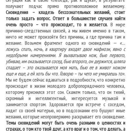
получают подчас прямо противоположное желаемому.
Сновидения – кладезь бессознательных желаний, стоит
только задать вопрос. Ответ в большинстве случаев найти
очень просто – что происходит, то и желается.
В мире
причинно-следственных связей, а мы живем именно в таком,
ничто не может произойти без причины, а где причина там и
желание. Возьмем фрагмент одного из сновидений —
«…
ложусь спать, ночь, в квартиру входят двое мафиози, явно с
недобрыми намерениями. Я выхватываю нож, бью первого,
убиваю, им оказывается сосед, бью второго, он держится, шляпа
спадает – это оказывается моя мать, бью ее в живот ножом
еще и еще, а ей хоть бы что. Говорю – ты чего не умираешь то».
Мы не будем сейчас вдаваться в подробности, что конкретно
происходит в жизни молодого добропорядочного человека,
которому приснился этот сон. Скажем только, что он тихий,
скромный и интеллигентный, интересуется музыкой и
занимается спортом. Здоровается при встрече с соседом,
ладит со своей матерью, но в подсознании его бушуют иные
желания, которые неопровержимо раскрывает его сновидение.
Темы сновидений могут быть очень разными о ценностях и
страхах, о том кто твой друг, а кто враг и о том, что делать, а