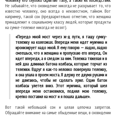
человеку его глубоко скрытые табу, а также их последствия.
Не забывайте, что сновидение никогда не раскрывает то, что
известно человеку, оно всегда о неизвестном, тайном. Вот
например, такой сон (предварительно отметим, что женщина
принадлежит к социальному классу людей, которые продукты
на сумке-тележке никогда не возят).
«Передо мной мост через ж-д пути, я тащу сумку-
тележку на колесиках. Впереди меня идет мужчина и
иронизирует надо мной. Я ему говорю — ладно, ладно
смеешься, что я женщина и пропускаю его вперед. Он
идет впереди, а я следом за ним. Тележка тяжелая и в
ней два длинных батона колбасы, которые торчат из
тележки. Вдруг я как-то неловко повернула тележку,
и она упала в проем моста. Я держу ее двумя руками и
не двигаюсь, чтобы не сделать хуже. Один батон
колбасы улетел вниз. Этот мужчина, который шел
впереди меня остановился, поднял мою тележку,
крепко поставил на мост и я пошла дальше».
Вот такой небольшой сон и целая цепочка запретов.
Обращайте внимание на самые обыденные вещи, в сновидении