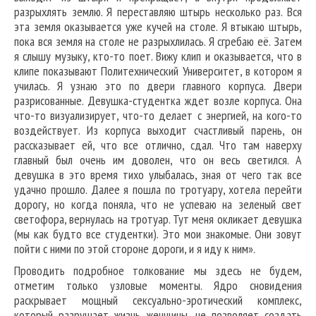
разрыхлять землю. Я переставляю штырь несколько раз. Вся
эта земля оказывается уже кучей на столе. Я втыкаю штырь,
пока вся земля на столе не разрыхлилась. Я сгребаю её. Затем
я слышу музыку, кто-то поет. Вижу клип и оказывается, что в
клипе показывают Политехнический Университет, в котором я
училась. Я узнаю это по двери главного корпуса. Двери
разрисованные. Девушка-студентка ждет возле корпуса. Она
что-то визуализирует, что-то делает с энергией, на кого-то
воздействует. Из корпуса выходит счастливый парень, он
рассказывает ей, что все отлично, сдал. Что там наверху
главный был очень им доволен, что он весь светился. А
девушка в это время тихо улыбалась, зная от чего так все
удачно прошло. Далее я пошла по тротуару, хотела перейти
дорогу, но когда поняла, что не успеваю на зеленый свет
светофора, вернулась на тротуар. Тут меня окликает девушка
(мы как будто все студентки). Это мои знакомые. Они зовут
пойти с ними по этой стороне дороги, и я иду к ним».
Проводить подробное толкование мы здесь не будем,
отметим только узловые моменты. Ядро сновидения
раскрывает мощный сексуально-эротический комплекс,
который разрушает жизнь женщины, не позволяет создать