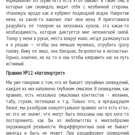
нормальной». Из серии «кто есть кто» бывают и такие сны, в
которых сам сновидец видит себя с необычной стороны.
«Нахожусь вроде как в кубрике подводной лодки. Напротив
меня, на какой-то лавочке спит моя жена. Я приготовился
разрубить ее топором на несколько кусков, эта какая-то
необходимость, которая диктуется мне непонятной силой.
Топор у меня в руках, места вокруг мало, негде размахнуться
и я решаю — чтобы она меньше мучилась, отрубить сразу
голову. Вижу ее лицо, она бледная, безропотна и несчастна».
Горько, конечно, но на то и сны чтобы направить нас на путь
истинный.
Правило №12. «Автопортрет»
Мы уже говорили о том, что не бывает случайных сновидений,
каждое из них наполнено глубоким смыслом. В сновидении, как
правило, есть несколько смысловых контекстов – желания,
табу, страхи, потенциал и т.д. Только что, в предыдущем
блоке, мы разобрали концептуальное правило «кто есть кто»,
но это не значит, что могут быть показаны сны про кого-то
постороннего, как бы из любопытства к многообразию
окружающей реальности. Индифферентных снов не бывает
никогда и быть не может. При расшифровке сновидений