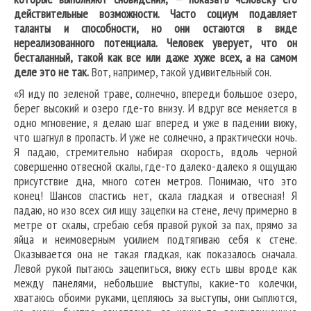
действительные возможности. Часто социум подавляет
таланты и способности, но они остаются в виде
нереализованного потенциала. Человек уверует, что он
бесталанный, такой как все или даже хуже всех, а на самом
деле это не так.
Вот, например, такой удивительный сон.
«Я иду по зеленой траве, солнечно, впереди большое озеро,
берег высокий и озеро где-то внизу. И вдруг все меняется в
одно мгновение, я делаю шаг вперед и уже в падении вижу,
что шагнул в пропасть. И уже не солнечно, а практически ночь.
Я падаю, стремительно набирая скорость, вдоль черной
совершенно отвесной скалы, где-то далеко-далеко я ощущаю
присутствие дна, много сотен метров. Понимаю, что это
конец! Шансов спастись нет, скала гладкая и отвесная! Я
падаю, но изо всех сил ищу зацепки на стене, лечу примерно в
метре от скалы, сгребаю себя правой рукой за пах, прямо за
яйца и неимоверным усилием подтягиваю себя к стене.
Оказывается она не такая гладкая, как показалось сначала.
Левой рукой пытаюсь зацепиться, вижу есть швы вроде как
между панелями, небольшие выступы, какие-то колечки,
хватаюсь обоими руками, цепляюсь за выступы, они сыплются,