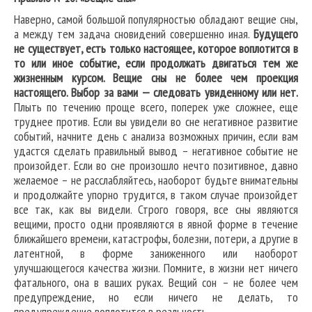
Наверно, самой большой популярностью обладают вещие сны,
а между тем задача сновидений совершенно иная.
Будущего
не существует, есть только настоящее, которое воплотится в
то или иное событие, если продолжать двигаться тем же
жизненным курсом. Вещие сны не более чем проекция
настоящего. Выбор за вами — следовать увиденному или нет.
Плыть по течению проще всего, поперек уже сложнее, еще
труднее против. Если вы увидели во сне негативное развитие
событий, начните день с анализа возможных причин, если вам
удастся сделать правильный вывод – негативное событие не
произойдет. Если во сне произошло нечто позитивное, давно
желаемое – не расслабляйтесь, наоборот будьте внимательны
и продолжайте упорно трудится, в таком случае произойдет
все так, как вы видели. Строго говоря, все сны являются
вещими, просто одни проявляются в явной форме в течение
ближайшего времени, катастрофы, болезни, потери, а другие в
латентной, в форме заниженного или наоборот
улучшающегося качества жизни. Помните, в жизни нет ничего
фатального, она в ваших руках. Вещий сон – не более чем
предупреждение, но если ничего не делать, то
предупреждение воплотится в реальность.