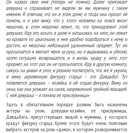
Он назвал свое имя (теперь не помню). Далее приезжает
девушка и спрашивает, не видели ли мы мужчину с таким
именем. Я отвечаю, что он в этом доме, и тогда она просит ей
помочь, и я уже вижу, что у этого человека на поясе висит
мешочек, в этом мешочке лежит, то, что принадлежит этой
девушке. Иду его искать в доме и натыкаюсь на него, он лежит
на кровати по диагонали, и мне удобно подобраться к нему и
достать из мешочка небольшой удлиненный предмет. Тут он
просыпается и хватает меня за руку, но я вырываюсь и убегаю,
затем ситуация возвращается, и я вновь краду у него этот
предмет, на этот раз он не просыпается. Иду в другую комнату,
сажусь на диван в угол, и решила посмотреть, что же я украла,
и вижу деревянную фигурку старца – это Даждьбог. Тут
появляется девушка – хозяйка, я ей отдаю фигурку. Вижу из
окна, как она уезжает на санях, запряженной тройкой лошадей.
С ней девушка – я поняла ее прислужница».
Здесь в обязательном порядке должны быть назначены
актеры на роли, девушки-хозяйки, ее прислужницы,
Даждьбога, присутствующих людей и мужчины, у которого
крадут фигурку старца. Кроме этого будет очень полезным
выбрать актеров на роль «дома», в котором разворачивается