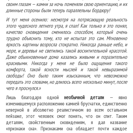
своим глазам — камни за ночь поменяли свою ориентацию, и их
длинные стороны были теперь параллельны бордюру!
И тут меня осенило: несмотря на потрясающую реальность
этого чудесного летнего утра, я спал! Как только я это понял,
качество сновидения сменилось способом, который очень
трудно объяснить тому, кто не испытал это сам. Мгновенно
яркость картины возросла стократно. Никогда раньше небо, и
море, и деревья не светились такой восхитительной красотой.
Даже обыкновенные дома казались живыми и поразительно
красивыми. Никогда у меня не было ощущения такого
комфорта, такой ясности мыслей и такой невыразимой
свободы! Оно было таким изысканным, что невозможно
передать это словами, но длилось всего несколько минут, после
чего я проснулся.»
Лишь благодаря одной
необычной детали
— явно
изменившемуся расположению камней брусчатки, единственно
неверной в абсолютно реалистичном во всем остальном
пейзаже, этот человек смог понять, что он спит. Таким
деталям, свойственным сновидениям, я дал название
«признаки сна». Признаками сна обладает почти каждое