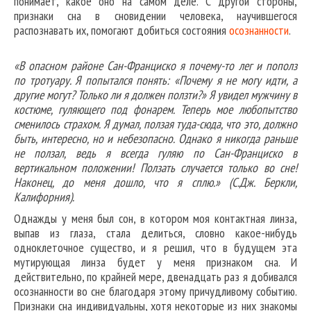
понимает, какое оно на самом деле. С другой стороны,
признаки сна в сновидении человека, научившегося
распознавать их, помогают добиться состояния
осознанности
.
«В опасном районе Сан-Франциско я почему-то лег и пополз
по тротуару. Я попытался понять: «Почему я не могу идти, а
другие могут? Только ли я должен ползти?» Я увидел мужчину в
костюме, гуляющего под фонарем. Теперь мое любопытство
сменилось страхом. Я думал, ползая туда-сюда, что это, должно
быть, интересно, но и небезопасно. Однако я никогда раньше
не ползал, ведь я всегда гуляю по Сан-Франциско в
вертикальном положении! Ползать случается только во сне!
Наконец, до меня дошло, что я сплю.» (С.Дж. Беркли,
Калифорния).
Однажды у меня был сон, в котором моя контактная линза,
выпав из глаза, стала делиться, словно какое-нибудь
одноклеточное существо, и я решил, что в будущем эта
мутирующая линза будет у меня признаком сна. И
действительно, по крайней мере, двенадцать раз я добивался
осознанности во сне благодаря этому причудливому событию.
Признаки сна индивидуальны, хотя некоторые из них знакомы