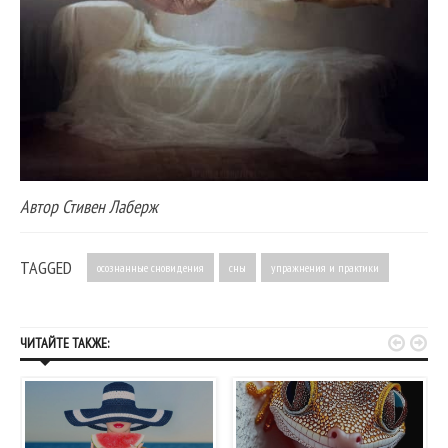
Автор Стивен Лаберж
TAGGED
осознанные сновидения
сны
упражнения и практики


ЧИТАЙТЕ ТАКЖЕ: