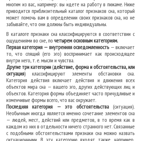
многим из вас, например: вы идете на работу в пижаме. Ниже
приводится приблизительный каталог признаков сна, который
может помочь вам в определении своих признаков сна, но не
забывайте, что они должны быть индивидуальны.
В каталоге признаки сна классифицируются в соответствии с
ощущениями во сне, по
четырем основным категориям.
Первая категория —
внутренняя осведомленность
— включает
то, что спящий (его эго) воспринимает как происходящее
внутри него, т. е. мысли и чувства.
Другие три категории
(
действие, форма и обстоятельства, или
ситуация
) классифицируют элементы обстановки сна.
Категория действия включает действия и движения всех
объектов мира сна — вашего эго, других действующих лиц и
объектов. Категория формы объединяет часто причудливые и
изменчивые формы всего, что вас окружает.
Последняя категория — это
обстоятельства
(ситуация).
Необычным иногда является именно сочетание элементов сна
— людей, мест, действий или предметов, в то время как в
каждом из них в отдельности ничего странного нет. Связанные
с подобными обстоятельствами признаки сна можно назвать
ситуационными. В эту категорию входят также, например,