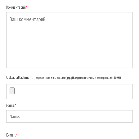
Комментарий
*
Upload attachment
(Разрешенные типы файлов:
jpg, gif, png
, максимальный размер файла:
20MB.
Name:
*
E-mail:
*