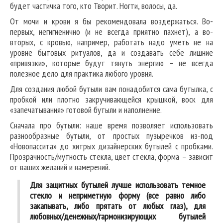
будет частичка того, кто Творит. Ногти, волосы, да.
От мочи и крови я бы рекомендовала воздержаться. Во-
первых, негигиенично (и не всегда приятно пахнет), а во-
вторых, с кровью, например, работать надо уметь не на
уровне бытовых ритуалов, да и создавать себе лишние
«привязки», которые будут тянуть энергию – не всегда
полезное дело для практика любого уровня.
Для создания любой бутыли вам понадобится сама бутылка, с
пробкой или плотно закручивающейся крышкой, воск для
«запечатывания» готовой бутыли и наполнение.
Сначала про бутыли: наше время позволяет использовать
разнообразные бутыли, от простых пузыречков из-под
«Новопассита» до хитрых дизайнерских бутылей с пробками.
Прозрачность/мутность стекла, цвет стекла, форма – зависит
от ваших желаний и намерений.
Для защитных бутылей лучше использовать темное
стекло и неприметную форму (все равно либо
закапывать, либо прятать от любых глаз), для
любовных/денежных/гармонизирующих бутылей