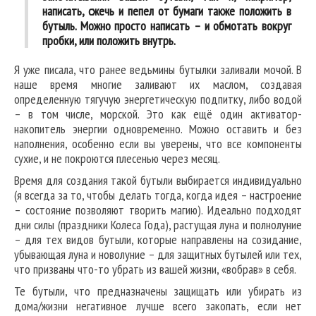
написать, сжечь и пепел от бумаги также положить в
бутыль. Можно просто написать – и обмотать вокруг
пробки, или положить внутрь.
Я уже писала, что ранее ведьмины бутылки заливали мочой. В
наше время многие заливают их маслом, создавая
определенную тягучую энергетическую подпитку, либо водой
– в том числе, морской. Это как ещё один активатор-
накопитель энергии одновременно. Можно оставить и без
наполнения, особенно если вы уверены, что все компоненты
сухие, и не покроются плесенью через месяц.
Время для создания такой бутыли выбирается индивидуально
(я всегда за то, чтобы делать тогда, когда идея – настроение
– состояние позволяют творить магию). Идеально подходят
дни силы (праздники Колеса Года), растущая луна и полнолуние
– для тех видов бутыли, которые направлены на созидание,
убывающая луна и новолуние – для защитных бутылей или тех,
что призваны что-то убрать из вашей жизни, «вобрав» в себя.
Те бутыли, что предназначены защищать или убирать из
дома/жизни негативное лучше всего закопать, если нет