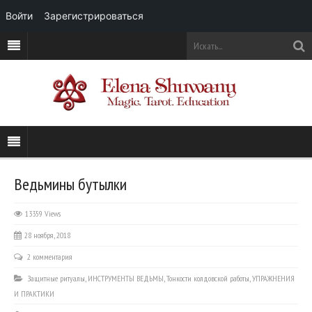
Войти
Зарегистрироваться
Ведьмины бутылки
13359 Views
28 ноября, 2018
2 комментария
Защитные ритуалы
,
ИНСТРУМЕНТЫ ВЕДЬМЫ
,
Тонкости колдовской работы
,
УПРАЖНЕНИЯ
И ПРАКТИКИ