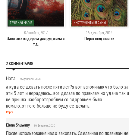
ТРАВЯНАЯ МАГИЯ
ИНСТРУМЕНТЫ ВЕДЬМЫ
07 ноября, 2017
15 декабря, 2014
Заготовки из дерева для рун, огама и
Перья птиц в магии
т.д.
2 КОММЕНТАРИЯ
Ната
26 февраля, 2020
а куда ее девать после пяти лет?я вот вспоминаю что было за
эти 5 лет и нерадуюсь…все делала по правилам но удача так и
не пришла..наоборотпроблем со здоровьем было
немало..оттого больше не буду ее делать.
Reply
Elena Shuwany
26 февраля, 2020
После использования надо закопать. Сделанная по правилам не