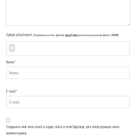
Upload attachment
(Разрешенные типы файлов:
jpg, gif, png
, максимальный размер файла:
20MB.
Name:
*
E-mail:
*
Сохранить моё имя, email и адрес сайта в этом браузере для последующих моих
комментариев.