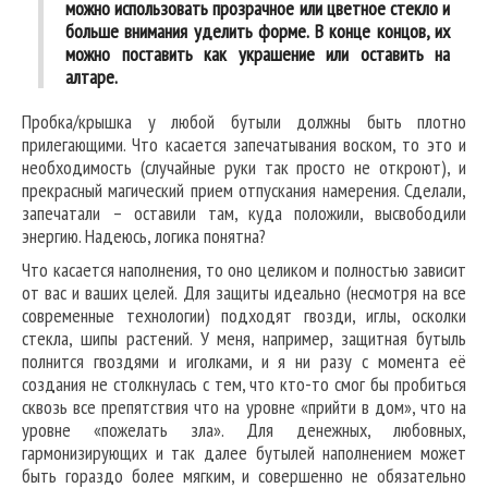
можно использовать прозрачное или цветное стекло и
больше внимания уделить форме. В конце концов, их
можно поставить как украшение или оставить на
алтаре.
Пробка/крышка у любой бутыли должны быть плотно
прилегающими. Что касается запечатывания воском, то это и
необходимость (случайные руки так просто не откроют), и
прекрасный магический прием отпускания намерения. Сделали,
запечатали – оставили там, куда положили, высвободили
энергию. Надеюсь, логика понятна?
Что касается наполнения, то оно целиком и полностью зависит
от вас и ваших целей. Для защиты идеально (несмотря на все
современные технологии) подходят гвозди, иглы, осколки
стекла, шипы растений. У меня, например, защитная бутыль
полнится гвоздями и иголками, и я ни разу с момента её
создания не столкнулась с тем, что кто-то смог бы пробиться
сквозь все препятствия что на уровне «прийти в дом», что на
уровне «пожелать зла». Для денежных, любовных,
гармонизирующих и так далее бутылей наполнением может
быть гораздо более мягким, и совершенно не обязательно