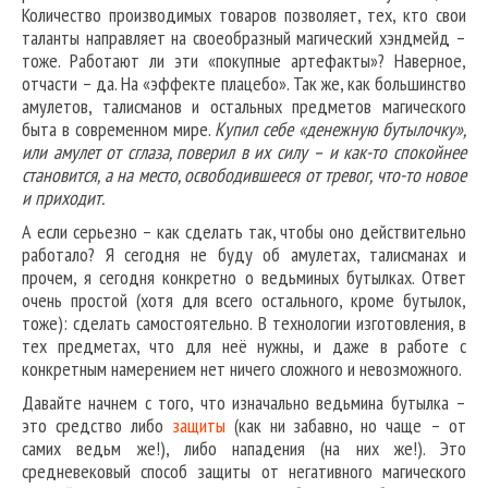
Количество производимых товаров позволяет, тех, кто свои
таланты направляет на своеобразный магический хэндмейд –
тоже. Работают ли эти «покупные артефакты»? Наверное,
отчасти – да. На «эффекте плацебо». Так же, как большинство
амулетов, талисманов и остальных предметов магического
быта в современном мире.
Купил себе «денежную бутылочку»,
или амулет от сглаза, поверил в их силу – и как-то спокойнее
становится, а на место, освободившееся от тревог, что-то новое
и приходит.
А если серьезно – как сделать так, чтобы оно действительно
работало? Я сегодня не буду об амулетах, талисманах и
прочем, я сегодня конкретно о ведьминых бутылках. Ответ
очень простой (хотя для всего остального, кроме бутылок,
тоже): сделать самостоятельно. В технологии изготовления, в
тех предметах, что для неё нужны, и даже в работе с
конкретным намерением нет ничего сложного и невозможного.
Давайте начнем с того, что изначально ведьмина бутылка –
это средство либо
защиты
(как ни забавно, но чаще – от
самих ведьм же!), либо нападения (на них же!). Это
средневековый способ защиты от негативного магического