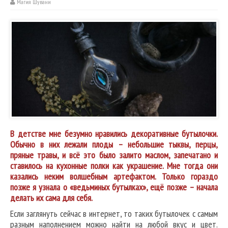
Магия Шувани
В детстве мне безумно нравились декоративные бутылочки.
Обычно в них лежали плоды – небольшие тыквы, перцы,
пряные травы, и всё это было залито маслом, запечатано и
ставилось на кухонные полки как украшение. Мне тогда они
казались неким волшебным артефактом. Только гораздо
позже я узнала о «ведьминых бутылках», ещё позже – начала
делать их сама для себя.
Если заглянуть сейчас в интернет, то таких бутылочек с самым
разным наполнением можно найти на любой вкус и цвет.