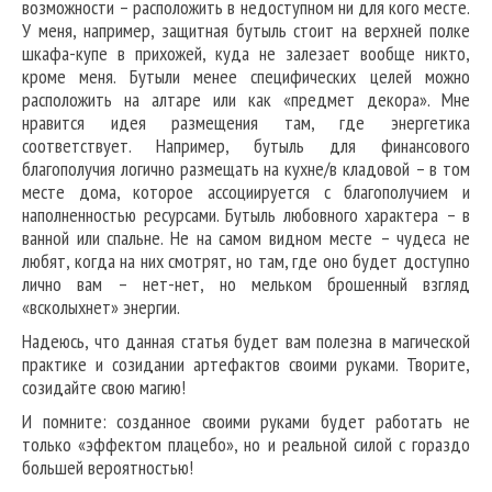
возможности – расположить в недоступном ни для кого месте.
У меня, например, защитная бутыль стоит на верхней полке
шкафа-купе в прихожей, куда не залезает вообще никто,
кроме меня. Бутыли менее специфических целей можно
расположить на алтаре или как «предмет декора». Мне
нравится идея размещения там, где энергетика
соответствует. Например, бутыль для финансового
благополучия логично размещать на кухне/в кладовой – в том
месте дома, которое ассоциируется с благополучием и
наполненностью ресурсами. Бутыль любовного характера – в
ванной или спальне. Не на самом видном месте – чудеса не
любят, когда на них смотрят, но там, где оно будет доступно
лично вам – нет-нет, но мельком брошенный взгляд
«всколыхнет» энергии.
Надеюсь, что данная статья будет вам полезна в магической
практике и созидании артефактов своими руками. Творите,
созидайте свою магию!
И помните: созданное своими руками будет работать не
только «эффектом плацебо», но и реальной силой с гораздо
большей вероятностью!