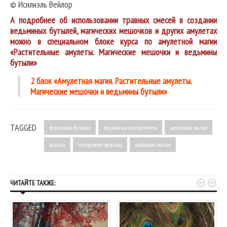
© Исилиэль Вейлор
А подробнее об использовании травных смесей в создании
ведьминых бутылей, магических мешочков и других амулетах
можно в специальном блоке курса по амулетной магии
«Растительные амулеты. Магические мешочки и ведьмины
бутыли»
2 блок «Амулетная магия. Растительные амулеты.
Магические мешочки и ведьмины бутыли»
TAGGED
ведьмина бутылка
ведьмины инструменты
денежная магия
защита
инструмент ведьмы
любовная магия


ЧИТАЙТЕ ТАКЖЕ: