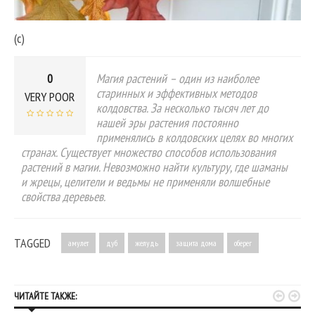
(с)
0
Магия растений – один из наиболее
старинных и эффективных методов
VERY POOR
колдовства. За несколько тысяч лет до
нашей эры растения постоянно
применялись в колдовских целях во многих
странах. Существует множество способов использования
растений в магии. Невозможно найти культуру, где шаманы
и жрецы, целители и ведьмы не применяли волшебные
свойства деревьев.
TAGGED
амулет
дуб
желудь
защита дома
оберег


ЧИТАЙТЕ ТАКЖЕ: