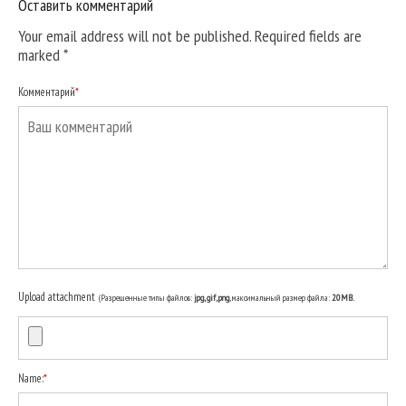
Оставить комментарий
Your email address will not be published. Required fields are
marked
*
Комментарий
*
Upload attachment
(Разрешенные типы файлов:
jpg, gif, png
, максимальный размер файла:
20MB.
Name:
*