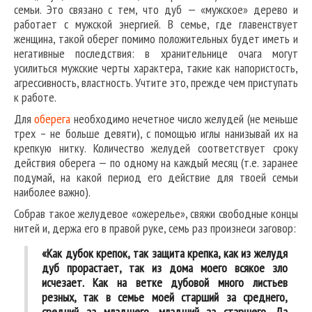
семьи. Это связано с тем, что дуб — «мужское» дерево и
работает с мужской энергией. В семье, где главенствует
женщина, такой оберег помимо положительных будет иметь и
негативные последствия: в хранительнице очага могут
усилиться мужские черты характера, такие как напористость,
агрессивность, властность. Учтите это, прежде чем приступать
к работе.
Для
оберега
необходимо нечетное число желудей (не меньше
трех – не больше девяти), с помощью иглы нанизывай их на
крепкую нитку. Количество желудей соответствует сроку
действия оберега — по одному на каждый месяц (т.е. заранее
подумай, на какой период его действие для твоей семьи
наиболее важно).
Собрав такое желудевое «ожерелье», свяжи свободные концы
нитей и, держа его в правой руке, семь раз произнеси заговор:
«Как дубок крепок, так защита крепка, как из желудя
дуб прорастает, так из дома моего всякое зло
исчезает. Как на ветке дубовой много листьев
резных, так в семье моей старший за среднего,
средний за младшего, младший за старшего. Да