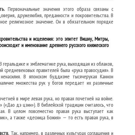
ть.
Первоначальные значения этого образа связаны с
оверия, дружелюбия, преданности и покровительства. В
ное религиозное значение. Он в обязательном порядке
ровительства и исцеления: это эпитет Вишну, Митры,
роисходит и именование древнего русского княжеского
В геральдике и эмблематике рука, выходящая из облаков,
ий средневековых правителей была «рука правосудия». В
енасилия. В японском буддизме тысячерукая Каннон
наличие множества рук у богов передает их различные
очетней в мире левая рука, но правая почетней на войне.
 («Дао дэ цзин»). В библейской традиции считалось, что
вая. В целом повсеместно правая рука выступает как
ик», а также «десница Божия» — то есть правая рука, в
вств.
Так, например, в различных культурах соглашения и