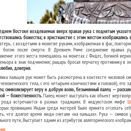
еднем Востоке воздеваемая вверх правая рука с поднятым указате
тствовались божества; в христианстве с этим жестом изображались 
атерь, с воздетыми в молитве руками, изображенная в фас, повтор
 богом после смерти. В Древнем Риме соединение правых рук
ажение этого жеста помещалось на монетах с Фидес, богиней вернос
сеньора в знак подчинения; рыцарь бросал перчатку противнику в з
любия, доверия.
лика пальцев рук может быть рассмотрена в контексте числовой си
 человеческого тела, с его четырьмя конечностями и головой), его 
ец символизирует веру и добрую волю, безымянный палец — раскаян
ой — божественность.
Палец может выступать как объект жертвопри
 рода встречаются в разных традициях. В индуистском мифе
Ш
орых провинциях Индии среди матерей было принято отсекать себе
ть, что долгое время люди считали «на пальцах». Рука — символ 
льного пути, Выступает одним из атрибутов аллегорического изобра
ник