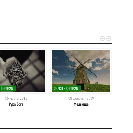


И СИМВОЛЫ
ЗНАКИ И СИМВОЛЫ
ЗНАКИ И 
16 марта, 2015
08 февраля, 2019
Рука Бога
Мельница