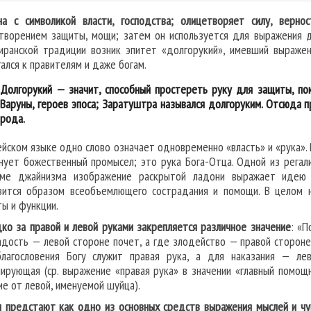
на с символикой власти, господства; олицетворяет силу, вернос
творением защиты, мощи; затем он используется для выражения д
иранской традиции возник эпитет «долгорукий», имевший выражен
гался к правителям и даже богам.
Долгорукий — значит, способный простереть руку для защиты, пок
Варуны, героев эпоса; Заратуштра назывался долгоруким. Отсюда п
рода.
ейском языке одно слово означает одновременно «власть» и «рука». 
нует божественный промысел; это рука Бога-Отца. Одной из регал
ме джайнизма изображение раскрытой ладони выражает идею н
вится образом всеобъемлющего сострадания и помощи. В целом 
ты и функции.
ко за правой и левой руками закрепляется различное значение
: «П
адость — левой стороне почет, а где злодейство — правой стороне»
лагословения Богу служит правая рука, а для наказания — ле
ирующая (ср. выражение «правая рука» в значении «главный помощн
ие от левой, именуемой шуйца).
 предстают как одно из основных средств выражения мыслей и чу