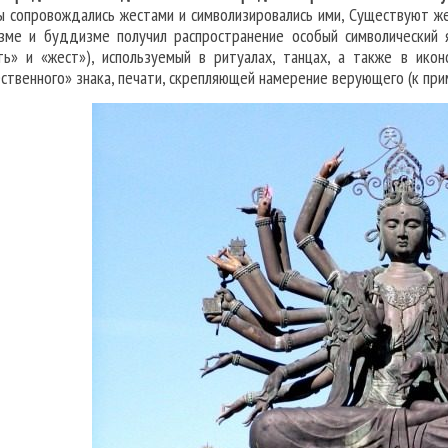
ы сопровождались жестами и символизировались ими, Существуют же
зме и буддизме получил распространение особый символически
ть» и «жест»), используемый в ритуалах, танцах, а также в ико
ственного» знака, печати, скрепляющей намерение верующего (к прим