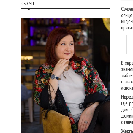
ОБО МНЕ
Связа
олице
индо-
прила
В евр
знаме
эмбле
стано
аспек
Неред
Где р
для б
домин
отлич
Жесты