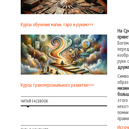
Курсы обучения магии, таро и рунам>>>
На Ср
приве
Богом
перед
изобр
руки 
друже
Симво
образ
Курсы трансперсонального развития>>>
мизин
больш
этого
ЧИТАЙ FACEBOOK
некот
помни
прави
Источ