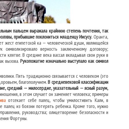
льным пальцем выражала крайнюю степень почтения, так
волхвы, прибывшие поклониться младенцу Иисусу.
Оранта,
яет жест египетской ка — человеческой души, являющейся
 символизировало верность заключенному договору;
ти клятве. В средние века вассал вкладывал свои руки в
нак вызова.
Рукопожатие изначально выступало как символ
мволики. Пять традиционно связывается с человеком (это
здоровьем, благополучием.
В средневековой классификации
ие, средний — милосердие, указательный — ясный разум,
ношения, в этом случает он заменяет человека; примеры
ива
отсекает себе палец, чтобы умилостивить Кали, в
 палец из боязни потерять ребенка. Кроме того, нужно
управления, руководства; олицетворение безопасности и
жения Фортуны.