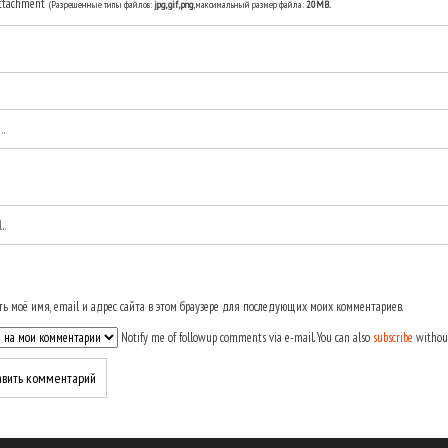
ttachment
(Разрешенные типы файлов:
jpg, gif, png
, максимальный размер файла:
20MB.
ь моё имя, email и адрес сайта в этом браузере для последующих моих комментариев.
Notify me of followup comments via e-mail. You can also
subscribe
withou