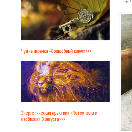
5
Чудна играчка «Волшебный ключ»>>>
Энергетическая практика «Поток силы и
изобилия» 8 августа>>>