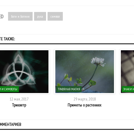
ED
Боги и Богини
рука
символ
Е ТАКЖЕ:
И И СИМВОЛЫ
ТРАВЯНАЯ МАГИЯ
ЗНАКИ 
12 мая, 2017
29 марта, 2018
Трикветр
Приметы о растениях
ОММЕНТАРИЕВ