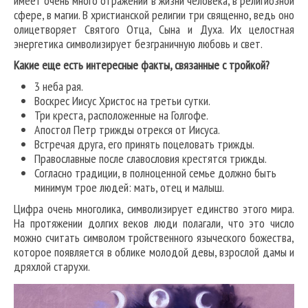
имеет очень много отражений в жизни человека, в религиозной
сфере, в магии. В христианской религии три священно, ведь оно
олицетворяет Святого Отца, Сына и Духа. Их целостная
энергетика символизирует безграничную любовь и свет.
Какие еще есть интересные факты, связанные с тройкой?
3 неба рая.
Воскрес Иисус Христос на третьи сутки.
Три креста, расположенные на Голгофе.
Апостол Петр трижды отрекся от Иисуса.
Встречая друга, его принять поцеловать трижды.
Православные после славословия крестятся трижды.
Согласно традиции, в полноценной семье должно быть
минимум трое людей: мать, отец и малыш.
Цифра очень многолика, символизирует единство этого мира.
На протяжении долгих веков люди полагали, что это число
можно считать символом тройственного языческого божества,
которое появляется в облике молодой девы, взрослой дамы и
дряхлой старухи.