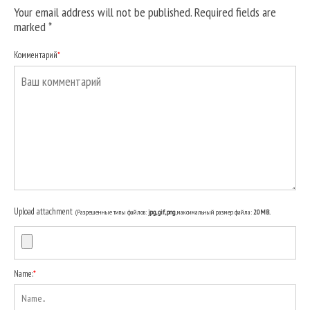
Your email address will not be published. Required fields are
marked
*
Комментарий
*
Upload attachment
(Разрешенные типы файлов:
jpg, gif, png
, максимальный размер файла:
20MB.
Name:
*