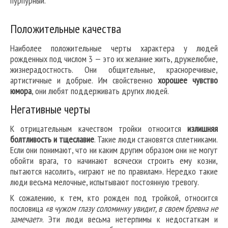
пурпурный.
Положительные качества
Наиболее положительные черты характера у людей
рожденных под числом 3 — это их желание жить, дружелюбие,
жизнерадостность. Они общительные, красноречивые,
артистичные и добрые. Им свойственно
хорошее чувство
юмора
, они любят поддерживать других людей.
Негативные черты
К отрицательным качеством тройки относится
излишняя
болтливость и тщеславие
. Такие люди становятся сплетниками.
Если они понимают, что ни каким другим образом они не могут
обойти врага, то начинают всячески строить ему козни,
пытаются насолить, «играют не по правилам». Нередко такие
люди весьма мелочные, испытывают постоянную тревогу.
К сожалению, к тем, кто рожден под тройкой, относится
пословица
«в чужом глазу соломинку увидит, в своем бревна не
замечает»
. Эти люди весьма нетерпимы к недостаткам и