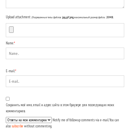
Upload attachment
(Разрешенные типы файлов:
jpg, gif, png
, максимальный размер файла:
20MB.
Name:
*
E-mail:
*
Сохранить моё имя, email и адрес сайта в этом браузере для последующих моих
комментариев.
Notify me of followup comments via e-mail. You can
also
subscribe
without commenting.