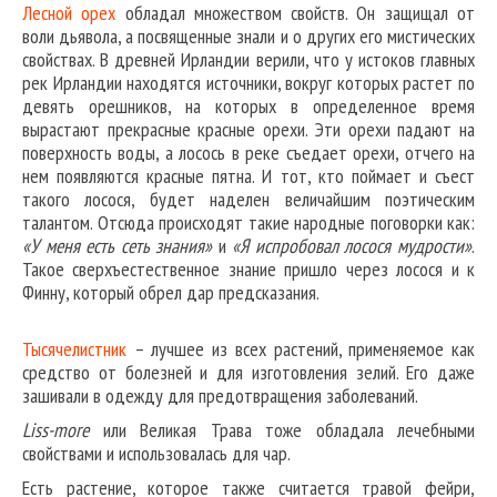
Лесной орех
обладал множеством свойств. Он защищал от
воли дьявола, а посвященные знали и о других его мистических
свойствах. В древней Ирландии верили, что у истоков главных
рек Ирландии находятся источники, вокруг которых растет по
девять орешников, на которых в определенное время
вырастают прекрасные красные орехи. Эти орехи падают на
поверхность воды, а лосось в реке съедает орехи, отчего на
нем появляются красные пятна. И тот, кто поймает и съест
такого лосося, будет наделен величайшим поэтическим
талантом. Отсюда происходят такие народные поговорки как:
«У меня есть сеть знания»
и
«Я испробовал лосося мудрости»
.
Такое сверхъестественное знание пришло через лосося и к
Финну, который обрел дар предсказания.
Тысячелистник
– лучшее из всех растений, применяемое как
средство от болезней и для изготовления зелий. Его даже
зашивали в одежду для предотвращения заболеваний.
Liss-more
или Великая Трава тоже обладала лечебными
свойствами и использовалась для чар.
Есть растение, которое также считается травой фейри,