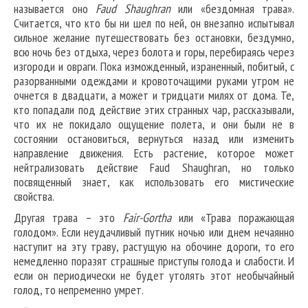
называется оно
Faud Shaughran
или «бездомная трава».
Считается, что кто бы ни шел по ней, он внезапно испытывал
сильное желание путешествовать без остановки, бездумно,
всю ночь без отдыха, через болота и горы, перебираясь через
изгороди и овраги. Пока изможденный, израненный, побитый, с
разорванными одеждами и кровоточащими руками утром не
очнется в двадцати, а может и тридцати милях от дома. Те,
кто попадали под действие этих странных чар, рассказывали,
что их не покидало ощущение полета, и они были не в
состоянии остановиться, вернуться назад или изменить
направление движения. Есть растение, которое может
нейтрализовать действие Faud Shaughran, но только
посвященный знает, как использовать его мистические
свойства.
Другая трава – это
Fair-Gortha
или «Трава поражающая
голодом». Если неудачливый путник ночью или днем нечаянно
наступит на эту траву, растущую на обочине дороги, то его
немедленно поразят страшные приступы голода и слабости. И
если он периодически не будет утолять этот необычайный
голод, то непременно умрет.