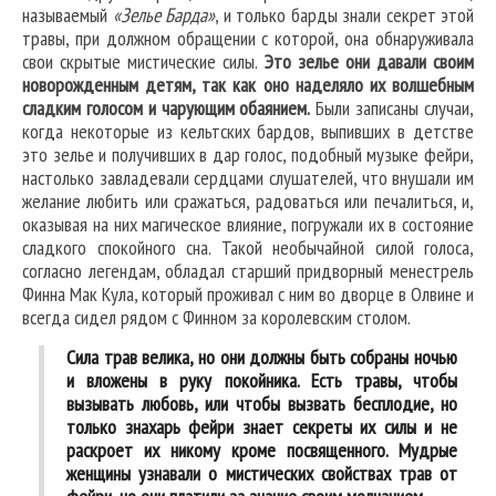
называемый
«Зелье Барда»
, и только барды знали секрет этой
травы, при должном обращении с которой, она обнаруживала
свои скрытые мистические силы.
Это зелье они давали своим
новорожденным детям, так как оно наделяло их волшебным
сладким голосом и чарующим обаянием.
Были записаны случаи,
когда некоторые из кельтских бардов, выпивших в детстве
это зелье и получивших в дар голос, подобный музыке фейри,
настолько завладевали сердцами слушателей, что внушали им
желание любить или сражаться, радоваться или печалиться, и,
оказывая на них магическое влияние, погружали их в состояние
сладкого спокойного сна. Такой необычайной силой голоса,
согласно легендам, обладал старший придворный менестрель
Финна Мак Кула, который проживал с ним во дворце в Олвине и
всегда сидел рядом с Финном за королевским столом.
Сила трав велика, но они должны быть собраны ночью
и вложены в руку покойника. Есть травы, чтобы
вызывать любовь, или чтобы вызвать бесплодие, но
только знахарь фейри знает секреты их силы и не
раскроет их никому кроме посвященного. Мудрые
женщины узнавали о мистических свойствах трав от