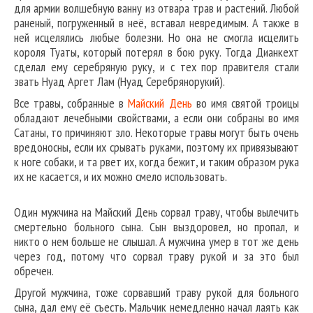
для армии волшебную ванну из отвара трав и растений. Любой
раненый, погруженный в неё, вставал невредимым. А также в
ней исцелялись любые болезни. Но она не смогла исцелить
короля Туаты, который потерял в бою руку. Тогда Дианкехт
сделал ему серебряную руку, и с тех пор правителя стали
звать Нуад Аргет Лам (Нуад Серебрянорукий).
Все травы, собранные в
Майский День
во имя святой троицы
обладают лечебными свойствами, а если они собраны во имя
Сатаны, то причиняют зло. Некоторые травы могут быть очень
вредоносны, если их срывать руками, поэтому их привязывают
к ноге собаки, и та рвет их, когда бежит, и таким образом рука
их не касается, и их можно смело использовать.
Один мужчина на Майский День сорвал траву, чтобы вылечить
смертельно больного сына. Сын выздоровел, но пропал, и
никто о нем больше не слышал. А мужчина умер в тот же день
через год, потому что сорвал траву рукой и за это был
обречен.
Другой мужчина, тоже сорвавший траву рукой для больного
сына, дал ему её съесть. Мальчик немедленно начал лаять как