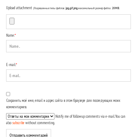
Upload attachment
(Разрешенные типы файлов:
jpg, gif, png
, максимальный размер файла:
20MB.
Name:
*
E-mail:
*
Сохранить моё имя, email и адрес сайта в этом браузере для последующих моих
комментариев.
Notify me of followup comments via e-mail. You can
also
subscribe
without commenting.