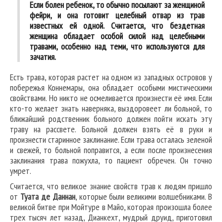
Если болен ребенок, то обычно посылают за женщиной
фейри, и она готовит целебный отвар из трав
известных ей одной. Считается, что бездетная
женщина обладает особой силой над целебными
травами, особенно над теми, что используются для
зачатия.
Есть трава, которая растет на одном из западных островов у
побережья Коннемары, она обладает особыми мистическими
свойствами. Но никто не осмеливается произнести её имя. Если
кто-то желает знать наверняка, выздоровеет ли больной, то
ближайший родственник больного должен пойти искать эту
траву на рассвете. Больной должен взять её в руки и
произнести старинное заклинание. Если трава осталась зеленой
и свежей, то больной поправится, а если после произнесения
заклинания трава пожухла, то пациент обречен. Он точно
умрет.
Считается, что великое знание свойств трав к людям пришло
от
Туата де Даннан
, которые были великими волшебниками. В
великой битве при Мойтуре в Майо, которая произошла более
трех тысяч лет назад, Дианкехт, мудрый друид, приготовил