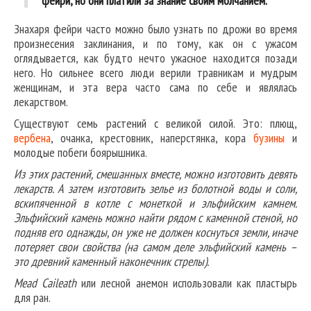
фейри, но они платили за знание своим молчанием.
Знахаря фейри часто можно было узнать по дрожи во время
произнесения заклинания, и по тому, как он с ужасом
оглядывается, как будто нечто ужасное находится позади
него. Но сильнее всего люди верили травникам и мудрым
женщинам, и эта вера часто сама по себе и являлась
лекарством.
Существуют семь растений с великой силой. Это: плющ,
вербена
, очанка, крестовник, наперстянка, кора
бузины
и
молодые побеги боярышника.
Из этих растений, смешанных вместе, можно изготовить девять
лекарств. А затем изготовить зелье из болотной воды и соли,
вскипяченной в котле с монеткой и эльфийским камнем.
Эльфийский камень можно найти рядом с каменной стеной, но
подняв его однажды, он уже не должен коснуться земли, иначе
потеряет свои свойства (на самом деле эльфийский камень –
это древний каменный наконечник стрелы).
Mead Caileath
или лесной анемон использовали как пластырь
для ран.