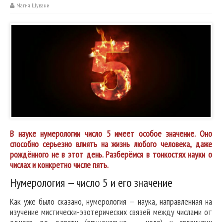
Магия Шувани
В науке нумерологии число 5 имеет особое значение. Оно
способно серьезно влиять на жизнь любого человека, даже
рождённого не в этот день. Разберёмся в тонкостях науки о
числах и конкретно числе пять.
Нумерология — число 5 и его значение
Как уже было сказано, нумерология — наука, направленная на
изучение мистически-эзотерических связей между числами от