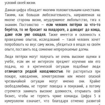
условий своей жизни.
Данная цифра обладает многими положительными качествами.
Такими, как большая любознательность, направленная на
многие стороны жизни, неудержимое любопытство, тяга к
знаниям. Постоянство —
если человек пятёрки за что-то
берётся, то не бросает на полдороге, а доводит до конца,
даже если уже охладел.
Также имеется и склонность к
проведению опытов, исследований — такой человек хочет
попробовать на вкус саму жизнь, убедиться в вещах на своём
опыте, поставить под сомнение непререкаемые догмы.
Люди пятёрки могут получать не очень высокие оценки в
учёбе, если им не интересен предмет изучения или его
подача, но в критической ситуации подобные люди
отличаются редкой находчивостью
. Не растеряться при
пожаре, наводнении, землетрясении или менее опасной
чрезвычайной ситуации могут именно они. Крайне
свободолюбивы, не терпят поводка и понуканий, а потому
стремятся занимать высокие должности, открывать свой
бизнес, чтобы не терпеть чужие команды. Цифра 5 в
нумерологии означает, что благодаря отменно развитой