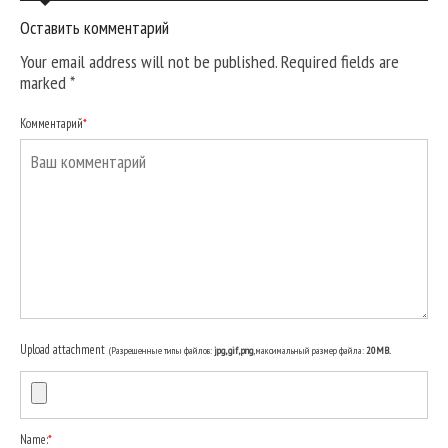
Оставить комментарий
Your email address will not be published. Required fields are
marked
*
Комментарий
*
Upload attachment
(Разрешенные типы файлов:
jpg, gif, png
, максимальный размер файла:
20MB.
Name:
*