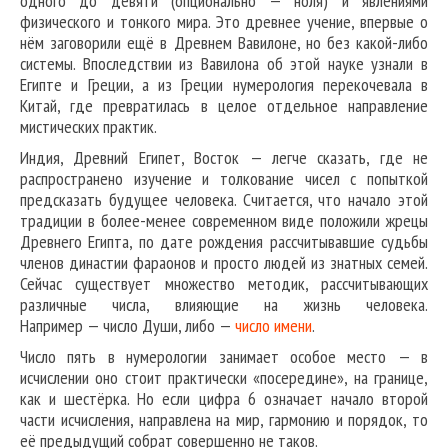
одного до девяти (опционально — ноля) и явлениями
физического и тонкого мира. Это древнее учение, впервые о
нём заговорили ещё в Древнем Вавилоне, но без какой-либо
системы. Впоследствии из Вавилона об этой науке узнали в
Египте и Греции, а из Греции нумерология перекочевала в
Китай, где превратилась в целое отдельное направление
мистических практик.
Индия, Древний Египет, Восток — легче сказать, где не
распространено изучение и толкование чисел с попыткой
предсказать будущее человека. Считается, что начало этой
традиции в более-менее современном виде положили жрецы
Древнего Египта, по дате рождения рассчитывавшие судьбы
членов династии фараонов и просто людей из знатных семей.
Сейчас существует множество методик, рассчитывающих
различные числа, влияющие на жизнь человека.
Например — число Души, либо —
число имени
.
Число пять в нумерологии занимает особое место — в
исчислении оно стоит практически «посередине», на границе,
как и шестёрка. Но если цифра 6 означает начало второй
части исчисления, направлена на мир, гармонию и порядок, то
её предыдущий собрат совершенно не таков.