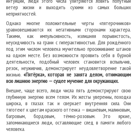
интуиции, люди этого числа ухитряются ловить попутный
ветер жизни и выходить сухими из самых больших
неприятностей.
Однако многие положительные черты «пятерочников»
уравновешиваются их негативными сторонами характера.
Такими, как импульсивность, излишняя порывистость,
неусидчивость на грани с гиперактивностью. Для рождённого
под этим числом человека мучительно просиживание штанов
на одном месте. Без возможности проявить себя в бурной
деятельности, подобный человек становится вспыльчив,
резок, неуживчив, демонстрирует неудовлетворение такой
жизнью.
«Пятёрка», которая не занята делом, отнимающим
всю лишнюю энергию — сущее мучение для окружающих.
Внешне, чаще всего, люди числа пять демонстрируют свою
глубинную энергию всем телом. Их жесты уверенны, походка
широка, в глазах так и сверкает внутренняя сила. Они
тяготеют к цветам красного оттенка — вишнёвым, малиновым,
багровым, бордовым, тёмно-розовым. Это яркие,
запоминающиеся люди, оставляющие след в памяти любого
человека.