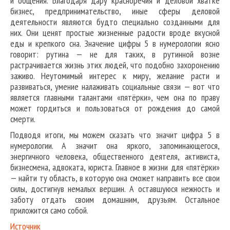
и общения. Благодаря дару красноречия и деловой хватке
бизнес, предпринимательство, иные сферы деловой
деятельности являются будто специально созданными для
них. Они ценят простые жизненные радости вроде вкусной
еды и крепкого сна. Значение цифры 5 в нумерологии ясно
говорит: рутина — не для таких, в рутинной возне
растрачивается жизнь этих людей, что подобно захоронению
заживо. Неутомимый интерес к миру, желание расти и
развиваться, умение налаживать социальные связи — вот что
является главными талантами «пятёрки», чем она по праву
может гордиться и пользоваться от рождения до самой
смерти.
Подводя итоги, мы можем сказать что значит цифра 5 в
нумерологии. А значит она яркого, запоминающегося,
энергичного человека, общественного деятеля, активиста,
бизнесмена, адвоката, юриста. Главное в жизни для «пятёрки»
— найти ту область, в которую она сможет направить все свои
силы, достигнув немалых вершин. А оставшуюся нежность и
заботу отдать своим домашним, друзьям. Остальное
приложится само собой.
Источник