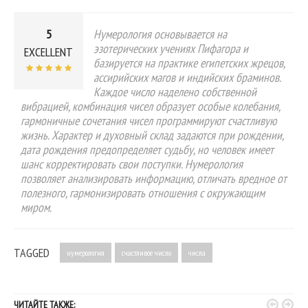
5
Нумерология основывается на
эзотерических учениях Пифагора и
EXCELLENT
базируется на практике египетских жрецов,
ассирийских магов и индийских браминов.
Каждое число наделено собственной
вибрацией, комбинация чисел образует особые колебания,
гармоничные сочетания чисел программируют счастливую
жизнь. Характер и духовный склад задаются при рождении,
дата рождения предопределяет судьбу, но человек имеет
шанс корректировать свои поступки. Нумерология
позволяет анализировать информацию, отличать вредное от
полезного, гармонизировать отношения с окружающим
миром.
TAGGED
нумерология
счастливое число
числа


ЧИТАЙТЕ ТАКЖЕ: