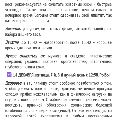
веса, рекомендуется не сочетать животные жиры и быстрые
углеводы. Также подобное сочетание нежелательно в
вечернее время. Сегодня стоит сдерживать свой аппетит, так
как есть риск набора веса.
Алкоголь
: допустим, но в малых дозах, так как большой риск
набора лишнего веса.
Зачатие
: до 15:40 — маловероятно; после 15:40 – хорошее
время для зачатия девочки.
Лучше отказаться от
: мучного и сладкого; пластических
операций; удаления мозолей, ороговелостей, натоптышей;
глубокого пилинга кожи.
14
ДЕКАБРЯ, пятница, 7-й, 8-й лунный день с 12:58.
РЫБЫ
Здоровье
: в эту пятницу стоит особенно позаботиться о том,
чтобы держать ноги в тепле; длительные пешие прогулки
сегодня крайне нежелательны, как и физические нагрузки на
ступни и ноги в целом. Ослабленная иммунная система может
послужить причиной обострения хронических болезней
(особенно на фоне переохлаждения!). Отнеситесь сегодня со
здоровой долей скептицизма к любым поставленным