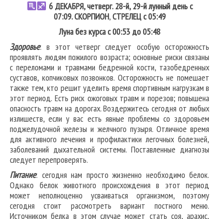
6
ДЕКАБРЯ, четверг. 28-й, 29-й лунный день с
07:09.
СКОРПИОН
,
СТРЕЛЕЦ
с 05:49
Луна без курса с 00:53 до 05:48
Здоровье
: в этот четверг следует особую осторожность
проявлять людям пожилого возраста; основные риски связаны
с переломами и травмами бедренной кости, тазобедренных
суставов, копчиковых позвонков. Осторожность не помешает
также тем, кто решит уделить время спортивным нагрузкам в
этот период. Есть риск ожоговых травм и порезов; повышена
опасность травм на дорогах. Воздержитесь сегодня от любых
излишеств, если у вас есть явные проблемы со здоровьем
поджелудочной железы и желчного пузыря. Отличное время
для активного лечения и профилактики легочных болезней,
заболеваний дыхательной системы. Поставленные диагнозы
следует перепроверять.
Питание
: сегодня нам просто жизненно необходимо белок.
Однако белок животного происхождения в этот период
может неполноценно усваиваться организмом, поэтому
сегодня стоит рассмотреть вариант постного меню.
Источником белка в этом случае может стать соя, арахис,