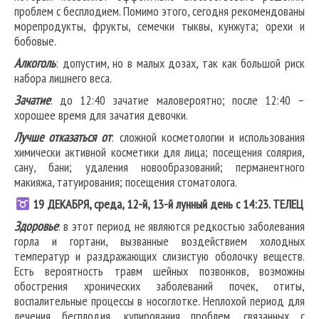
проблем с бесплодием. Помимо этого, сегодня рекомендованы
морепродукты, фрукты, семечки тыквы, кунжута; орехи и
бобовые.
Алкоголь
: допустим, но в малых дозах, так как большой риск
набора лишнего веса.
Зачатие
: до 12:40 зачатие маловероятно; после 12:40 –
хорошее время для зачатия девочки.
Лучше отказаться от
: сложной косметологии и использования
химически активной косметики для лица; посещения солярия,
сану, бани; удаления новообразований; перманентного
макияжа, татуирования; посещения стоматолога.
19
ДЕКАБРЯ, среда, 12-й, 13-й лунный день с 14:23.
ТЕЛЕЦ
Здоровье
: в этот период не являются редкостью заболевания
горла и гортани, вызванные воздействием холодных
температур и раздражающих слизистую оболочку веществ.
Есть вероятность травм шейных позвонков, возможны
обострения хронических заболеваний почек, отиты,
воспалительные процессы в носоглотке. Неплохой период для
лечения бесплодия, купирования проблем, связанных с