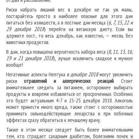
Риски набрать лишний вес в декабре не так уж малы,
постарайтесь просто в наиболее опасные для этого дни
питаться без излишеств, а в постные дни месяца (
6, 7, 15, 22 и
29 декабря
2018
) перейти на веганскую диету. Если вы
держите пост, то весь декабрь, как известно, — месяц без
животных продуктов.
В дни, когда повышена вероятность набора веса (
8, 11, 13, 16,
19 и 21 декабря 2018
), лучше исключить сладкое и мучное
вообще!
Негативные аспекты Нептуна
в декабре 2018
могут увеличить
риски
отравлений и аллергических реакций
. Стоит
внимательнее следить за питанием, осторожнее выбирать
продукты и вовремя избавляться от просроченных. Особенно
это будет актуальным 4-7 и 23-25 декабря 2018. Алкоголь
может принести много вреда, также стоит с осторожностью
принимать сильнодействующие лекарства и при побочных
эффектах сразу обратиться к лечащему врачу.
Также в этом месяце следует быть более внимательными
тем, кто страдает сахарным диабетом, болезнями почек и