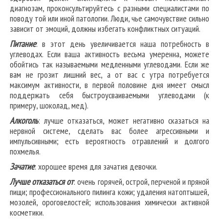
диагнозам, проконсультируйтесь с разными специалистами по
поводу той или иной патологии. Люди, чье самочувствие сильно
зависит от эмоций, должны избегать конфликтных ситуаций.
Питание
: в этот день увеличивается наша потребность в
углеводах. Если ваша активность весьма умеренна, можете
обойтись так называемыми медленными углеводами. Если же
вам не грозит лишний вес, а от вас с утра потребуется
максимум активности, в первой половине дня имеет смысл
поддержать себя быстроусваиваемыми углеводами (к
примеру, шоколад, мед).
Алкоголь
: лучше отказаться, может негативно сказаться на
нервной системе, сделать вас более агрессивными и
импульсивными; есть вероятность отравлений и долгого
похмелья.
Зачатие
: хорошее время для зачатия девочки.
Лучше отказаться от
: очень горячей, острой, перченой и пряной
пищи; профессионального пилинга кожи; удаления натоптышей,
мозолей, ороговелостей; использования химически активной
косметики.