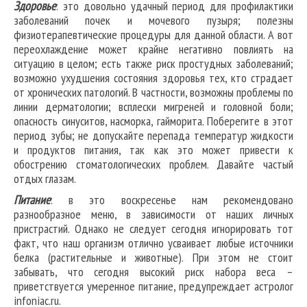
Здоровье
: это довольно удачный период для профилактики
заболеваний почек и мочевого пузыря; полезны
физиотерапевтические процедуры для данной области. А вот
переохлаждение может крайне негативно повлиять на
ситуацию в целом; есть также риск простудных заболеваний;
возможно ухудшения состояния здоровья тех, кто страдает
от хронических патологий. В частности, возможны проблемы по
линии дерматологии; всплески мигреней и головной боли;
опасность синуситов, насморка, гайморита. Поберегите в этот
период зубы; не допускайте перепада температур жидкости
и продуктов питания, так как это может привести к
обострению стоматологических проблем. Давайте частый
отдых глазам.
Питание
: в это воскресенье нам рекомендовано
разнообразное меню, в зависимости от наших личных
пристрастий. Однако не следует сегодня игнорировать тот
факт, что наш организм отлично усваивает любые источники
белка (растительные и животные). При этом не стоит
забывать, что сегодня высокий риск набора веса –
приветствуется умеренное питание, предупреждает астролог
infoniac.ru.