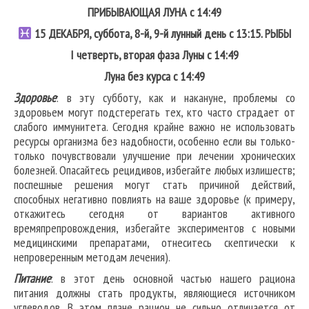
ПРИБЫВАЮЩАЯ ЛУНА с 14:49
15
ДЕКАБРЯ, суббота, 8-й, 9-й лунный день с 13:15.
РЫБЫ
I четверть, вторая фаза Луны с 14:49
Луна без курса с 14:49
Здоровье
: в эту субботу, как и накануне, проблемы со
здоровьем могут подстерегать тех, кто часто страдает от
слабого иммунитета. Сегодня крайне важно не использовать
ресурсы организма без надобности, особенно если вы только-
только почувствовали улучшение при лечении хронических
болезней. Опасайтесь рецидивов, избегайте любых излишеств;
поспешные решения могут стать причиной действий,
способных негативно повлиять на ваше здоровье (к примеру,
откажитесь сегодня от вариантов активного
времяпрепровождения, избегайте экспериментов с новыми
медицинскими препаратами, отнеситесь скептически к
непроверенным методам лечения).
Питание
: в этот день основной частью нашего рациона
питания должны стать продукты, являющиеся источником
углеводов. В этом плане рацион не сильно отличается от