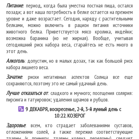
Питание
: период, когда была уместна постная пища, остался
позади; а вот наша потребность в белке остается на прежнем
уровне и даже возрастает. Сегодня, наряду с растительными
белками, можно включить в рацион питания источники
животного белка. Приветствуется мясо кролика, индейки;
возможна баранина (но не жирная). Вообще, учитывая
сегодняшний риск набора веса, старайтесь не есть много в
этот день.
Алкоголь
: допустим, но в малых дозах, так как большой риск
набора лишнего веса.
Зачатие
: риски негативных аспектов Солнца все еще
сохраняются, поэтому это не самый удачный день.
Лучше отказаться от
: сладкого и мучного; посещения солярия:
пирсинга и татуировок; удаления шрамов и рубцов.
9
ДЕКАБРЯ, воскресенье, 2-й, 3-й лунный день с
10:22.
КОЗЕРОГ
Здоровье
: всем, кто страдает заболеваниями суставов,
отложениями солей, а также пережил соответствующие
травмы (к примеру, травмы колена, переломы), следует