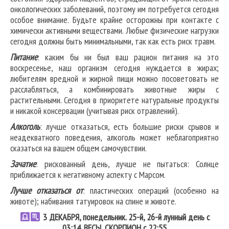
онкологических заболеваний, поэтому им потребуется сегодня
особое внимание. Будьте крайне осторожны при контакте с
химически активными веществами. Любые физические нагрузки
сегодня должны быть минимальными, так как есть риск травм.
Питание
: каким бы ни был ваш рацион питания на это
воскресенье, наш организм сегодня нуждается в жирах;
любителям вредной и жирной пищи можно посоветовать не
расслабляться, а комбинировать животные жиры с
растительными. Сегодня в приоритете натуральные продукты
и никакой консервации (учитывая риск отравлений).
Алкоголь
: лучше отказаться, есть большие риски срывов и
неадекватного поведения, алкоголь может неблагоприятно
сказаться на вашем общем самочувствии.
Зачатие
: рискованный день, лучше не пытаться: Солнце
приближается к негативному аспекту с Марсом.
Лучше отказаться от
: пластических операций (особенно на
животе); набивания татуировок на спине и животе.
3
ДЕКАБРЯ, понедельник. 25-й, 26-й лунный день с
03:14.
ВЕСЫ
,
СКОРПИОН
с 22:55