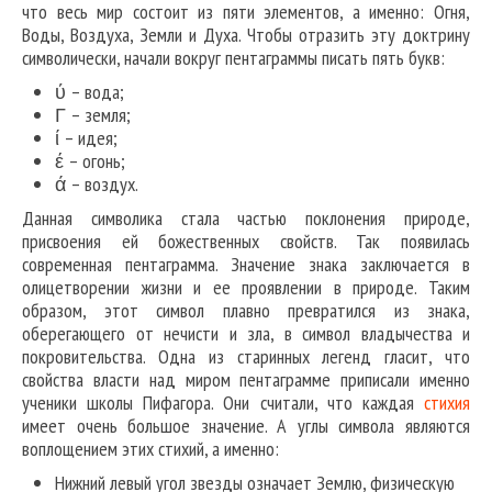
что весь мир состоит из пяти элементов, а именно: Огня,
Воды, Воздуха, Земли и Духа. Чтобы отразить эту доктрину
символически, начали вокруг пентаграммы писать пять букв:
ύ – вода;
Γ – земля;
ί – идея;
έ – огонь;
ά – воздух.
Данная символика стала частью поклонения природе,
присвоения ей божественных свойств. Так появилась
современная пентаграмма. Значение знака заключается в
олицетворении жизни и ее проявлении в природе. Таким
образом, этот символ плавно превратился из знака,
оберегающего от нечисти и зла, в символ владычества и
покровительства. Одна из старинных легенд гласит, что
свойства власти над миром пентаграмме приписали именно
ученики школы Пифагора. Они считали, что каждая
стихия
имеет очень большое значение. А углы символа являются
воплощением этих стихий, а именно:
Нижний левый угол звезды означает Землю, физическую