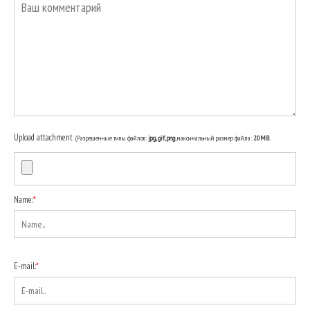
Upload attachment
(Разрешенные типы файлов:
jpg, gif, png
, максимальный размер файла:
20MB.
Name:
*
E-mail:
*