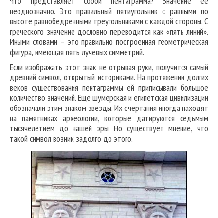
Что представляет собой пентаграмма? Значение ее
неоднозначно. Это правильный пятиугольник с равными по
высоте равнобедренными треугольниками с каждой стороны. С
греческого значение дословно переводится как «пять линий».
Иными словами – это правильно построенная геометрическая
фигура, имеющая пять лучевых симметрий.
Если изображать этот знак не отрывая руки, получится самый
древний символ, открытый историками. На протяжении долгих
веков существования пентаграммы ей приписывали большое
количество значений. Еще шумерская и египетская цивилизации
обозначали этим знаком звезды. Их очертания иногда находят
на памятниках археологии, которые датируются седьмым
тысячелетием до нашей эры. Но существует мнение, что
такой символ возник задолго до этого.