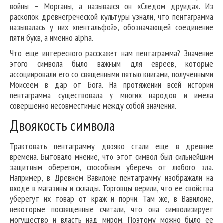
войны – Морганы, а назывался он «Следом друида». Из
раскопок древнегреческой культуры узнали, что пентаграмма
называлась у них «пентальфой», обозначающей соединение
пяти букв, а именно alpha.
Что еще интересного расскажет нам пентаграмма? Значение
этого символа было важным для евреев, которые
ассоциировали его со священными пятью книгами, полученными
Моисеем в дар от Бога. На протяжении всей истории
пентаграмма существовала у многих народов и имела
совершенно несовместимые между собой значения.
Двоякость символа
Трактовать пентаграмму двояко стали еще в древние
времена. Бытовало мнение, что этот символ был сильнейшим
защитным оберегом, способным уберечь от любого зла.
Например, в Древнем Вавилоне пентаграмму изображали на
входе в магазины и склады. Торговцы верили, что ее свойства
уберегут их товар от краж и порчи. Там же, в Вавилоне,
некоторые посвященные считали, что она символизирует
могущество и власть над миром. Поэтому можно было ее