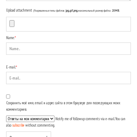
Upload attachment
(Разрешенные типы файлов:
jpg, gif, png
, максимальный размер файла:
20MB.
Name:
*
E-mail:
*
Сохранить моё имя, email и адрес сайта в этом браузере для последующих моих
комментариев.
Notify me of followup comments via e-mail. You can
also
subscribe
without commenting.