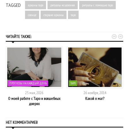
TAGGED
арканы таро
ритуалы исцеления
ритуалы с помощью таро
солнце
старшие арканы
таро


ЧИТАЙТЕ ТАКЖЕ:
ПРОГНОЗЫ НА КАЖДЫЙ ДЕНЬ
ТАРО
25 мая, 2026
26 ноября, 2014
О моей работе с Таро и волшебных
Какой я маг?
дверях
НЕТ КОММЕНТАРИЕВ