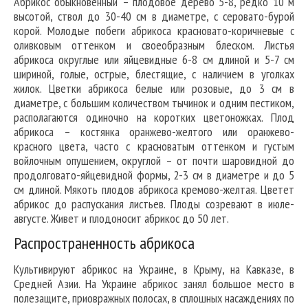
Абрикос обыкновенный – плодовое дерево 5-8, редко 10 м
высотой, ствол до 30-40 см в диаметре, с серовато-бурой
корой. Молодые побеги абрикоса красновато-коричневые с
оливковым оттенком и своеобразным блеском. Листья
абрикоса округлые или яйцевидные 6-8 см длиной и 5-7 см
шириной, голые, острые, блестящие, с наличием в уголках
жилок. Цветки абрикоса белые или розовые, до 3 см в
диаметре, с большим количеством тычинок и одним пестиком,
располагаются одиночно на коротких цветоножках. Плод
абрикоса – костянка оранжево-желтого или оранжево-
красного цвета, часто с красноватым оттенком и густым
войлочным опушением, округлой – от почти шаровидной до
продолговато-яйцевидной формы, 2-3 см в диаметре и до 5
см длиной. Мякоть плодов абрикоса кремово-желтая. Цветет
абрикос до распускания листьев. Плоды созревают в июле-
августе. Живет и плодоносит абрикос до 50 лет.
Распространенность абрикоса
Культивируют абрикос на Украине, в Крыму, на Кавказе, в
Средней Азии. На Украине абрикос занял большое место в
полезащите, приовражных полосах, в сплошных насаждениях по