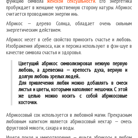
функцию символа
женской сексуальности
. Его энергетика
пробуждает в женщине чувственную сторону натуры. Абрикос
считается проводником энергии инь.
Абрикос — дерево Солнца, обладает очень сильным
энергетическим действием.
Абрикос несет в себе свойство приносить счастье и любовь.
Изображения абрикоса, как и персика используют в фэн-шуе в
качестве символа счастья и здоровья.
Цветущий абрикос символизировал нежную первую
любовь, а древесина — крепость духа, верную и
долгую любовь зрелых людей..
Для привлечения любви можно добавлять в смеси
листья и цветы, которыми наполняют мешочки. С этой
же целью можно носить с собой абрикосовые
косточки.
Абрикосовый сок используется в любовной магии. Прекрасным
любовным напитком является абрикосовый нектар — смесь
фруктовой мякоти, сахара и воды.
Ищете покоя и умиротворения — ешьте абрикосы в любом