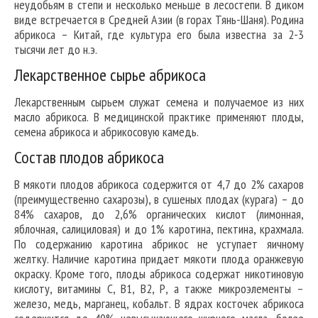
неудобьям в степи и несколько меньше в лесостепи. В диком
виде встречается в Средней Азии (в горах Тянь-Шаня). Родина
абрикоса – Китай, где культура его была известна за 2-3
тысячи лет до н.э.
Лекарственное сырье абрикоса
Лекарственным сырьем служат семена и получаемое из них
масло абрикоса. В медицинской практике применяют плоды,
семена абрикоса и абрикосовую камедь.
Состав плодов абрикоса
В мякоти плодов абрикоса содержится от 4,7 до 2% сахаров
(преимущественно сахарозы), в сушеных плодах (курага) – до
84% сахаров, до 2,6% органических кислот (лимонная,
яблочная, салициловая) и до 1% каротина, пектина, крахмала.
По содержанию каротина абрикос не уступает яичному
желтку. Наличие каротина придает мякоти плода оранжевую
окраску. Кроме того, плоды абрикоса содержат никотиновую
кислоту, витамины С, B1, В2, Р, а также микроэлементы –
железо, медь, марганец, кобальт. В ядрах косточек абрикоса