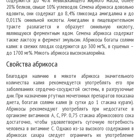
содержится до 40% невысыхающего жирного масла, более
20% белков, свыше 10% углеводов. Семена абрикоса довольно
ядовиты, они содержат до 8,4% гликозида амигдалина и до
0,011% синильной кислоты. Амигдалин в пищеварительном
тракте разлагается и образует синильную кислоту,
являющуюся ферментным ядом. Семена абрикоса содержат
также лактозу и фермент эмульсин. Абрикосы богаты солями
калия: в свежих плодах содержится до 300 мг%, в сушеных –
до 1700 мг%. Мякоть абрикоса высококалорийна.
Свойства абрикоса
Благодаря наличию в мякоти абрикоса значительного
количества калия рекомендуется употреблять его при
заболеваниях сердечно-сосудистой системы, в разгрузочные
дни. При назначении ртутных мочегонных препаратов показана
диета, богатая солями калия (в сутки до 1 стакана кураги).
Абрикосы рекомендуют употреблять при недостатке в
организме витаминов А, С, РР. 0,75 стакана абрикосового сока
достаточно, чтобы удовлетворить суточную потребность
человека в витамине С. Однако из-за высокого содержания в
абрикосах сахара следует ограничить их употребление