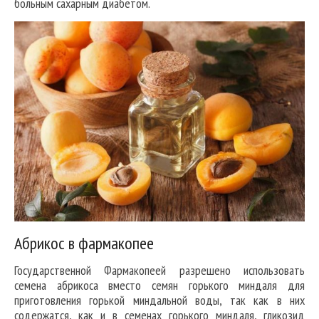
больным сахарным диабетом.
Абрикос в фармакопее
Государственной Фармакопеей разрешено использовать
семена абрикоса вместо семян горького миндаля для
приготовления горькой миндальной воды, так как в них
содержатся, как и в семенах горького миндаля, гликозид