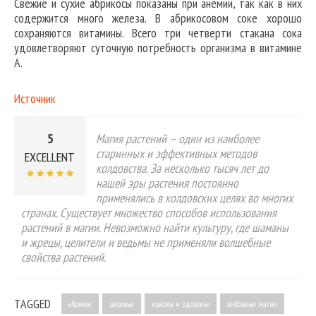
Свежие и сухие абрикосы показаны при анемии, так как в них
содержится много железа. В абрикосовом соке хорошо
сохраняются витамины. Всего три четверти стакана сока
удовлетворяют суточную потребность организма в витамине
А.
Источник
5
Магия растений – один из наиболее
старинных и эффективных методов
EXCELLENT
колдовства. За несколько тысяч лет до
нашей эры растения постоянно
применялись в колдовских целях во многих
странах. Существует множество способов использования
растений в магии. Невозможно найти культуру, где шаманы
и жрецы, целители и ведьмы не применяли волшебные
свойства растений.
TAGGED
абрикос
деревья
красота и здоровье
любовная магия