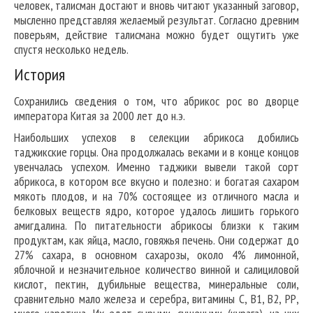
человек, талисман достают и вновь читают указанный заговор,
мысленно представляя желаемый результат. Согласно древним
поверьям, действие талисмана можно будет ощутить уже
спустя несколько недель.
История
Сохранились сведения о том, что абрикос рос во дворце
императора Китая за 2000 лет до н.э.
Наибольших успехов в селекции абрикоса добились
таджикские горцы. Она продолжалась веками и в конце концов
увенчалась успехом. Именно таджики вывели такой сорт
абрикоса, в котором все вкусно и полезно: и богатая сахаром
мякоть плодов, и на 70% состоящее из отличного масла и
белковых веществ ядро, которое удалось лишить горького
амигдалина. По питательности абрикосы близки к таким
продуктам, как яйца, масло, говяжья печень. Они содержат до
27% сахара, в основном сахарозы, около 4% лимонной,
яблочной и незначительное количество винной и салициловой
кислот, пектин, дубильные вещества, минеральные соли,
сравнительно мало железа и серебра, витамины С, В1, В2, РР,