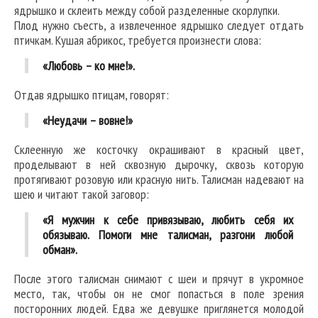
ядрышко и склеить между собой разделенные скорлупки.
Плод нужно съесть, а извлеченное ядрышко следует отдать
птичкам. Кушая абрикос, требуется произнести слова:
«Любовь – ко мне!».
Отдав ядрышко птицам, говорят:
«Неудачи – вовне!»
Склеенную же косточку окрашивают в красный цвет,
проделывают в ней сквозную дырочку, сквозь которую
протягивают розовую или красную нить. Талисман надевают на
шею и читают такой заговор:
«Я мужчин к себе привязываю, любить себя их
обязываю. Помоги мне талисман, разгони любой
обман».
После этого талисман снимают с шеи и прячут в укромное
место, так, чтобы он не смог попасться в поле зрения
посторонних людей. Едва же девушке приглянется молодой