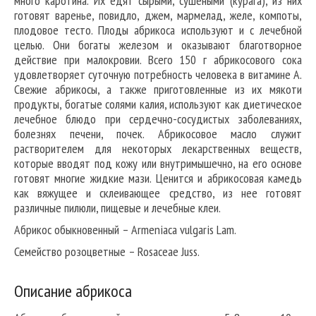
много каротина. Их едят сырыми, сушеными (курага), из них
готовят варенье, повидло, джем, мармелад, желе, компоты,
плодовое тесто. Плоды абрикоса используют и с лечебной
целью. Они богаты железом и оказывают благотворное
действие при малокровии. Всего 150 г абрикосового сока
удовлетворяет суточную потребность человека в витамине А.
Свежие абрикосы, а также приготовленные из их мякоти
продукты, богатые солями калия, используют как диетическое
лечебное блюдо при сердечно-сосудистых заболеваниях,
болезнях печени, почек. Абрикосовое масло служит
растворителем для некоторых лекарственных веществ,
которые вводят под кожу или внутримышечно, на его основе
готовят многие жидкие мази. Ценится и абрикосовая камедь
как вяжущее и склеивающее средство, из нее готовят
различные пилюли, пищевые и лечебные клеи.
Абрикос обыкновенный – Armeniaca vulgaris Lam.
Семейство розоцветные – Rosaceae Juss.
Описание абрикоса