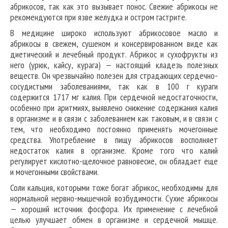
абрикосов, так как это вызывает понос. Свежие абрикосы не
рекомендуются при язве желудка и остром гастрите.
В медицине широко используют абрикосовое масло и
абрикосы в свежем, сушеном и консервированном виде как
диетический и лечебный продукт. Абрикос и сухофрукты из
него (урюк, кайсу, курага) — настоящий кладезь полезных
веществ. Он чрезвычайно полезен для страдающих сердечно-
сосудистыми заболеваниями, так как в 100 г кураги
содержится 1717 мг калия. При сердечной недостаточности,
особенно при аритмиях, выявлено снижение содержания калия
в организме и в связи с заболеванием как таковым, и в связи с
тем, что необходимо постоянно применять мочегонные
средства. Употребление в пищу абрикосов восполняет
недостаток калия в организме. Кроме того что калий
регулирует кислотно-щелочное равновесие, он обладает еще
и мочегонными свойствами.
Соли кальция, которыми тоже богат абрикос, необходимы для
нормальной нервно-мышечной возбудимости. Сухие абрикосы
— хороший источник фосфора. Их применение с лечебной
целью улучшает обмен в организме и сердечной мышце.