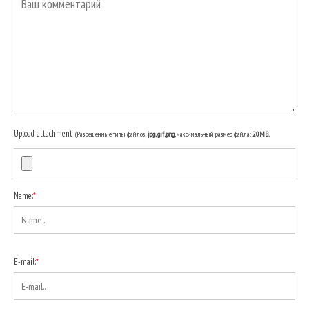
Upload attachment
(Разрешенные типы файлов:
jpg, gif, png
, максимальный размер файла:
20MB.
Name:
*
E-mail:
*