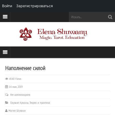
Войти
Зарегистрироваться
Наполнение силой
4548 Views
14 мая, 2019
Нет комментариев
Старшие Арканы
,
Теория и практика
Магия Шувани