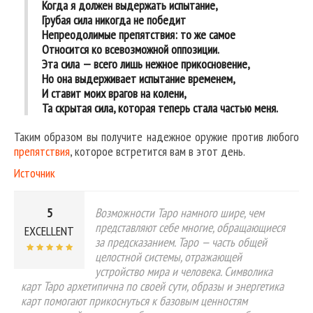
Когда я должен выдержать испытание,
Грубая сила никогда не победит
Непреодолимые препятствия: то же самое
Относится ко всевозможной оппозиции.
Эта сила — всего лишь нежное прикосновение,
Но она выдерживает испытание временем,
И ставит моих врагов на колени,
Та скрытая сила, которая теперь стала частью меня.
Таким образом вы получите надежное оружие против любого
препятствия
, которое встретится вам в этот день.
Источник
5
Возможности Таро намного шире, чем
представляют себе многие, обращающиеся
EXCELLENT
за предсказанием. Таро — часть общей
целостной системы, отражающей
устройство мира и человека. Символика
карт Таро архетипична по своей сути, образы и энергетика
карт помогают прикоснуться к базовым ценностям