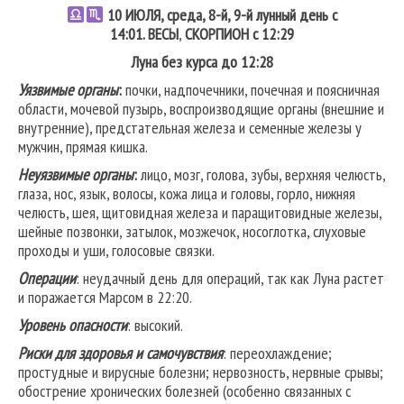
10
ИЮЛЯ, среда, 8-й, 9-й лунный день с
14:01.
ВЕСЫ
,
СКОРПИОН
с 12:29
Луна без курса до 12:28
Уязвимые органы
:
почки, надпочечники, почечная и поясничная
области, мочевой пузырь, воспроизводящие органы (внешние и
внутренние), предстательная железа и семенные железы у
мужчин, прямая кишка.
Неуязвимые органы
:
лицо, мозг, голова, зубы, верхняя челюсть,
глаза, нос, язык, волосы, кожа лица и головы, горло, нижняя
челюсть, шея, щитовидная железа и паращитовидные железы,
шейные позвонки, затылок, мозжечок, носоглотка, слуховые
проходы и уши, голосовые связки.
Операции
: неудачный день для операций, так как Луна растет
и поражается Марсом в 22:20.
Уровень опасности
: высокий.
Риски для здоровья и самочувствия
: переохлаждение;
простудные и вирусные болезни; нервозность, нервные срывы;
обострение хронических болезней (особенно связанных с