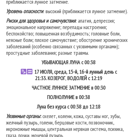
приближается лунное затмение.
Уровень опасности
: высокий (приближается лунное затмение).
Риски для здоровья и самочувствия
: апатия, депрессия;
эмоциональное напряжение; перепады настроения;
беспокойство; повышенная возбудимость; головные боли,
неясные боли; плохое самочувствие; обострение хронических
заболеваний (особенно связанных с уязвимыми органами);
простудные заболевания; разные травмы.
УБЫВАЮЩАЯ ЛУНА с 00:38
17
ИЮЛЯ, среда, 15-й, 16-й лунный день с
21:33.
КОЗЕРОГ
,
ВОДОЛЕЙ
с 12:19
ЧАСТНОЕ ЛУННОЕ ЗАТМЕНИЕ в 00:30
ПОЛНОЛУНИЕ в 00:38
Луна без курса с 00:38 до 12:18
Уязвимые органы
:
скелет, колени, кожа, суставы ног, зубы,
желчный пузырь, голени, берцовые кости, позвоночник,
икроножные мышцы, центральная нервная система, психика,
глаза, почки, мочевой пузырь.