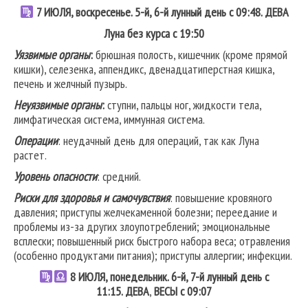
7
ИЮЛЯ, воскресенье. 5-й, 6-й лунный день с 09:48.
ДЕВА
Луна без курса с 19:50
Уязвимые органы
:
брюшная полость, кишечник (кроме прямой
кишки), селезенка, аппендикс, двенадцатиперстная кишка,
печень и желчный пузырь.
Неуязвимые органы
:
ступни, пальцы ног, жидкости тела,
лимфатическая система, иммунная система.
Операции
: неудачный день для операций, так как Луна
растет.
Уровень опасности
: средний.
Риски для здоровья и самочувствия
: повышение кровяного
давления; приступы желчекаменной болезни; переедание и
проблемы из-за других злоупотреблений; эмоциональные
всплески; повышенный риск быстрого набора веса; отравления
(особенно продуктами питания); приступы аллергии; инфекции.
8
ИЮЛЯ, понедельник. 6-й, 7-й лунный день с
11:15.
ДЕВА
,
ВЕСЫ
с 09:07