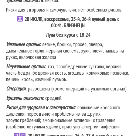
Уровень опасности
: низкий.
Риски для здоровья и самочувствия: нет особенных рисков.
28
ИЮЛЯ, воскресенье, 25-й, 26-й лунный день с
00:41.
БЛИЗНЕЦЫ
Луна без курса с 18:24
Уязвимые органы
:
легкие, бронхи, трахея, плевра,
дыхательное горло, нервная система, руки, плечи, пальцы на
руках, вилочковая железа
Неуязвимые органы
:
таз, тазобедренные суставы, верхняя
часть бедра, бедренная кость, ягодицы, копчиковые позвонки,
печень, кровь, желчный пузырь.
Операции
: разрешены (кроме операций на уязвимых органах).
Уровень опасности
: средний.
Риски для здоровья и самочувствия
: повышение кровяного
давления; переедание и проблемы из-за других
злоупотреблений; эмоциональные всплески; отравления
(особенно летучими ядами); приступы аллергии; инфекции.
29
ИЮЛЯ, понедельник, 26-й, 27-й лунный день с