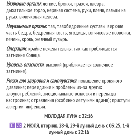
Уязвимые органы
:
легкие, бронхи, трахея, плевра,
дыхательное горло, нервная система, руки, плечи, пальцы на
руках, вилочковая железа.
Неуязвимые органы
:
таз, тазобедренные суставы, верхняя
часть бедра, бедренная кость, ягодицы, копчиковые позвонки,
печень, кровь, желчный пузырь.
Операции
: крайне нежелательны, так как приближается
затмение Солнца.
Уровень опасности
: высокий (приближается солнечное
затмение).
Риски для здоровья и самочувствия
: повышение кровяного
давления; переедание и проблемы из-за других
злоупотреблений; эмоциональные всплески и перепады
настроения; отравления (особенно летучими ядами); приступы
аллергии; инфекции.
МОЛОДАЯ ЛУНА с 22:16
2
ИЮЛЯ, вторник. 28-й, 29-й лунный день с 03:25, 1-й
лунный день с 22:16