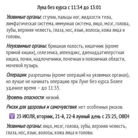
Луна без курса с 11:34 до 13:01
Уязвимые органы
:
ступни, пальцы ног, жидкости тела,
лимфатическая система, иммунная система, лицо, мозг, голова,
зубы, верхняя челюсть, глаза, нос, язык, волосы, кожа лица и
головы,
Неуязвимые органы
:
брюшная полость, кишечник (кроме
прямой кишки), селезенка, аппендикс, двенадцатиперстная
кишка, почки, надпочечники, почечная и поясничная области,
мочевой пузырь.
Операции
: разрешены (кроме операций на уязвимых органах),
но лучше не начинать операцию при Луне без курса. Более
удачное время – до 11:35.
Уровень опасности
: низкий.
Риски для здоровья и самочувствия
: нет особенных рисков.
23
ИЮЛЯ, вторник, 21-й, 22-й лунный день с 23:25,
ОВЕН
Уязвимые органы
:
лицо, мозг, голова, зубы, верхняя челюсть,
глаза, нос, язык, волосы, кожа лица и головы.