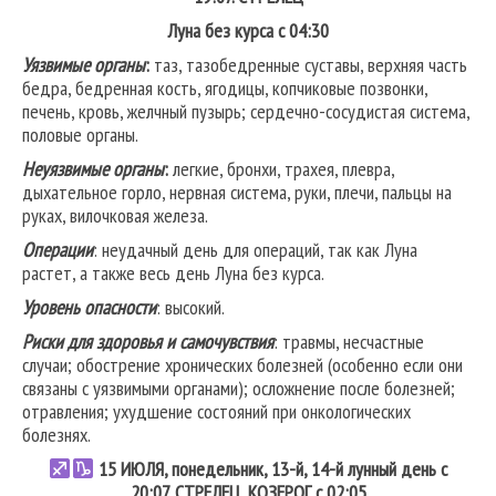
Луна без курса с 04:30
Уязвимые органы
:
таз, тазобедренные суставы, верхняя часть
бедра, бедренная кость, ягодицы, копчиковые позвонки,
печень, кровь, желчный пузырь; сердечно-сосудистая система,
половые органы.
Неуязвимые органы
:
легкие, бронхи, трахея, плевра,
дыхательное горло, нервная система, руки, плечи, пальцы на
руках, вилочковая железа.
Операции
: неудачный день для операций, так как Луна
растет, а также весь день Луна без курса.
Уровень опасности
: высокий.
Риски для здоровья и самочувствия
: травмы, несчастные
случаи; обострение хронических болезней (особенно если они
связаны с уязвимыми органами); осложнение после болезней;
отравления; ухудшение состояний при онкологических
болезнях.
15
ИЮЛЯ, понедельник, 13-й, 14-й лунный день с
20:07.
СТРЕЛЕЦ
,
КОЗЕРОГ
с 02:05