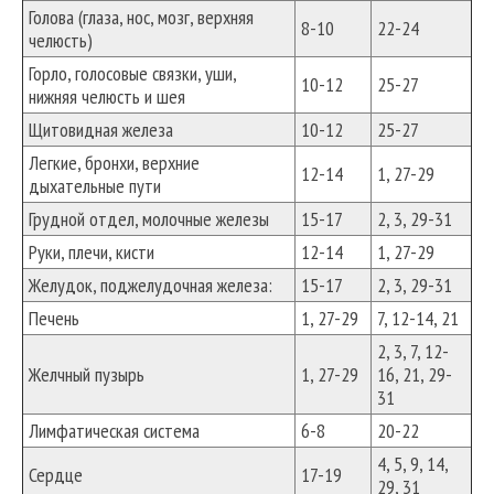
Голова (глаза, нос, мозг, верхняя
8-10
22-24
челюсть)
Горло, голосовые связки, уши,
10-12
25-27
нижняя челюсть и шея
Щитовидная железа
10-12
25-27
Легкие, бронхи, верхние
12-14
1, 27-29
дыхательные пути
Грудной отдел, молочные железы
15-17
2, 3, 29-31
Руки, плечи, кисти
12-14
1, 27-29
Желудок, поджелудочная железа:
15-17
2, 3, 29-31
Печень
1, 27-29
7, 12-14, 21
2, 3, 7, 12-
Желчный пузырь
1, 27-29
16, 21, 29-
31
Лимфатическая система
6-8
20-22
4, 5, 9, 14,
Сердце
17-19
29, 31