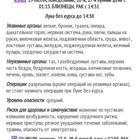
01:15.
БЛИЗНЕЦЫ
,
РАК
с 14:31
Луна без курса до 14:30
Уязвимые органы
:
легкие, бронхи, трахея, плевра,
дыхательное горло, нервная система, руки, плечи, пальцы на
руках, вилочковая железа, подложечная область, грудь, живот,
локтевые суставы, желудок, поджелудочная железа, желчный
пузырь; сердечно-сосудистая система.
Неуязвимые органы
:
таз, тазобедренные суставы, верхняя
часть бедра, бедренная кость, ягодицы, копчиковые позвонки,
печень, кровь, скелет, колени, кожа, суставы ног, зубы.
Операции
: разрешены (кроме операций на уязвимых органах),
не стоит начинать операцию при Луне без курса.
Уровень опасности
: средний.
Риски для здоровья и самочувствия
: волнение по пустякам;
излишняя возбудимость; нарушение сердечного ритма;
нервные приступы; резкое ухудшение течения заболеваний;
травмы, опасность от электротока.
30
ИЮЛЯ, вторник, 27-й, 28-й лунный день с 02:03.
РАК