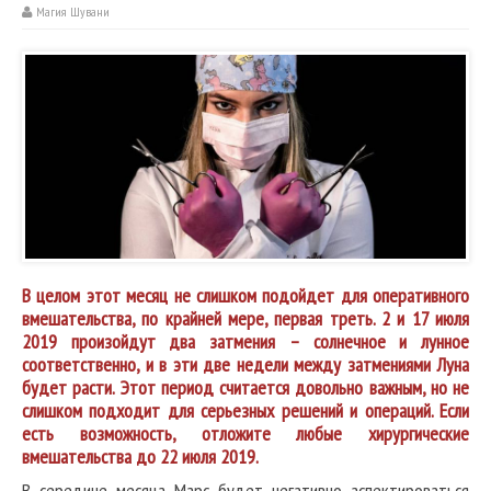
Магия Шувани
В целом этот месяц не слишком подойдет для оперативного
вмешательства, по крайней мере, первая треть. 2 и 17 июля
2019 произойдут два затмения – солнечное и лунное
соответственно, и в эти две недели между затмениями Луна
будет расти. Этот период считается довольно важным, но не
слишком подходит для серьезных решений и операций. Если
есть возможность, отложите любые хирургические
вмешательства до 22 июля 2019.
В середине месяца Марс будет негативно аспектироваться