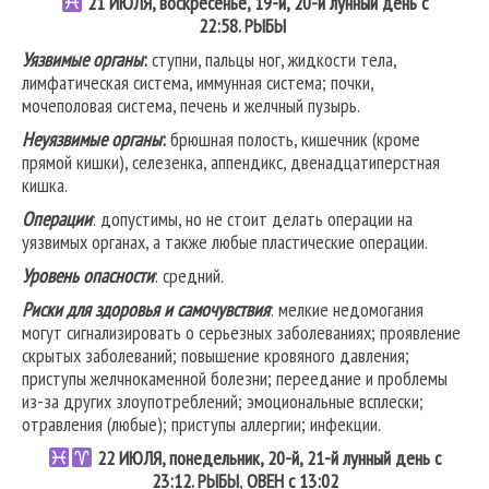
21
ИЮЛЯ, воскресенье, 19-й, 20-й лунный день с
22:58.
РЫБЫ
Уязвимые органы
:
ступни, пальцы ног, жидкости тела,
лимфатическая система, иммунная система; почки,
мочеполовая система, печень и желчный пузырь.
Неуязвимые органы
:
брюшная полость, кишечник (кроме
прямой кишки), селезенка, аппендикс, двенадцатиперстная
кишка.
Операции
: допустимы, но не стоит делать операции на
уязвимых органах, а также любые пластические операции.
Уровень опасности
: средний.
Риски для здоровья и самочувствия
: мелкие недомогания
могут сигнализировать о серьезных заболеваниях; проявление
скрытых заболеваний; повышение кровяного давления;
приступы желчнокаменной болезни; переедание и проблемы
из-за других злоупотреблений; эмоциональные всплески;
отравления (любые); приступы аллергии; инфекции.
22
ИЮЛЯ, понедельник, 20-й, 21-й лунный день с
23:12.
РЫБЫ
,
ОВЕН
с 13:02