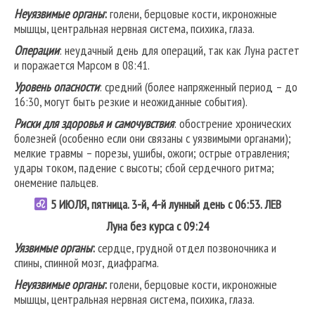
Неуязвимые органы
:
голени, берцовые кости, икроножные
мышцы, центральная нервная система, психика, глаза.
Операции
: неудачный день для операций, так как Луна растет
и поражается Марсом в 08:41.
Уровень опасности
: средний (более напряженный период – до
16:30, могут быть резкие и неожиданные события).
Риски для здоровья и самочувствия
: обострение хронических
болезней (особенно если они связаны с уязвимыми органами);
мелкие травмы – порезы, ушибы, ожоги; острые отравления;
удары током, падение с высоты; сбой сердечного ритма;
онемение пальцев.
5 ИЮЛЯ, пятница. 3-й, 4-й лунный день с 06:53.
ЛЕВ
Луна без курса с 09:24
Уязвимые органы
:
сердце, грудной отдел позвоночника и
спины, спинной мозг, диафрагма.
Неуязвимые органы
:
голени, берцовые кости, икроножные
мышцы, центральная нервная система, психика, глаза.