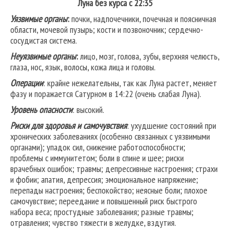
Луна без курса с 22:35
Уязвимые органы
:
почки, надпочечники, почечная и поясничная
области, мочевой пузырь; кости и позвоночник; сердечно-
сосудистая система.
Неуязвимые органы
:
лицо, мозг, голова, зубы, верхняя челюсть,
глаза, нос, язык, волосы, кожа лица и головы.
Операции
: крайне нежелательны, так как Луна растет, меняет
фазу и поражается Сатурном в 14:22 (очень слабая Луна).
Уровень опасности
: высокий.
Риски для здоровья и самочувствия
: ухудшение состояний при
хронических заболеваниях (особенно связанных с уязвимыми
органами); упадок сил, снижение работоспособности;
проблемы с иммунитетом; боли в спине и шее; риски
врачебных ошибок; травмы; депрессивные настроения; страхи
и фобии; апатия, депрессия; эмоциональное напряжение;
перепады настроения; беспокойство; неясные боли; плохое
самочувствие; переедание и повышенный риск быстрого
набора веса; простудные заболевания; разные травмы;
отравления; чувство тяжести в желудке, вздутия.