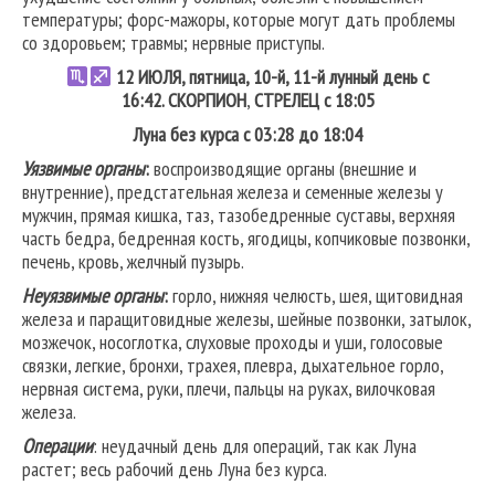
температуры; форс-мажоры, которые могут дать проблемы
со здоровьем; травмы; нервные приступы.
12
ИЮЛЯ, пятница, 10-й, 11-й лунный день с
16:42.
СКОРПИОН
,
СТРЕЛЕЦ
с 18:05
Луна без курса с 03:28 до 18:04
Уязвимые органы
:
воспроизводящие органы (внешние и
внутренние), предстательная железа и семенные железы у
мужчин, прямая кишка, таз, тазобедренные суставы, верхняя
часть бедра, бедренная кость, ягодицы, копчиковые позвонки,
печень, кровь, желчный пузырь.
Неуязвимые органы
:
горло, нижняя челюсть, шея, щитовидная
железа и паращитовидные железы, шейные позвонки, затылок,
мозжечок, носоглотка, слуховые проходы и уши, голосовые
связки, легкие, бронхи, трахея, плевра, дыхательное горло,
нервная система, руки, плечи, пальцы на руках, вилочковая
железа.
Операции
: неудачный день для операций, так как Луна
растет; весь рабочий день Луна без курса.