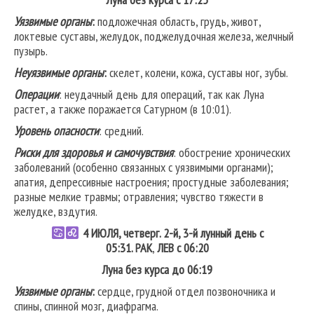
Уязвимые органы
:
подложечная область, грудь, живот,
локтевые суставы, желудок, поджелудочная железа, желчный
пузырь.
Неуязвимые органы
:
скелет, колени, кожа, суставы ног, зубы.
Операции
: неудачный день для операций, так как Луна
растет, а также поражается Сатурном (в 10:01).
Уровень опасности
: средний.
Риски для здоровья и самочувствия
: обострение хронических
заболеваний (особенно связанных с уязвимыми органами);
апатия, депрессивные настроения; простудные заболевания;
разные мелкие травмы; отравления; чувство тяжести в
желудке, вздутия.
4 ИЮЛЯ, четверг. 2-й, 3-й лунный день с
05:31.
РАК
,
ЛЕВ
с 06:20
Луна без курса до 06:19
Уязвимые органы
:
сердце, грудной отдел позвоночника и
спины, спинной мозг, диафрагма.