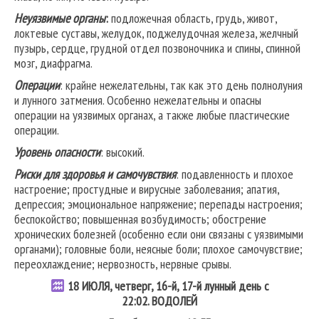
Неуязвимые органы
:
подложечная область, грудь, живот,
локтевые суставы, желудок, поджелудочная железа, желчный
пузырь, сердце, грудной отдел позвоночника и спины, спинной
мозг, диафрагма.
Операции
: крайне нежелательны, так как это день полнолуния
и лунного затмения. Особенно нежелательны и опасны
операции на уязвимых органах, а также любые пластические
операции.
Уровень опасности
: высокий.
Риски для здоровья и самочувствия
: подавленность и плохое
настроение; простудные и вирусные заболевания; апатия,
депрессия; эмоциональное напряжение; перепады настроения;
беспокойство; повышенная возбудимость; обострение
хронических болезней (особенно если они связаны с уязвимыми
органами); головные боли, неясные боли; плохое самочувствие;
переохлаждение; нервозность, нервные срывы.
18
ИЮЛЯ, четверг, 16-й, 17-й лунный день с
22:02.
ВОДОЛЕЙ