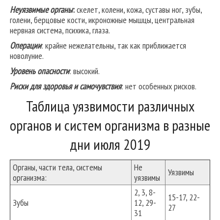
Неуязвимые органы
:
скелет, колени, кожа, суставы ног, зубы,
голени, берцовые кости, икроножные мышцы, центральная
нервная система, психика, глаза.
Операции
: крайне нежелательны, так как приближается
новолуние.
Уровень опасности
: высокий.
Риски для здоровья и самочувствия
: нет особенных рисков.
Таблица уязвимости различных
органов и систем организма в разные
дни июля 2019
Органы, части тела, системы
Не
Уязвимы
организма:
уязвимы
2, 3, 8-
15-17, 22-
Зубы
12, 29-
27
31