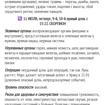
уязвимыми органами); мелкие травмы – порезы, ушибы, ожоги;
острые отравления; удары током, падения с высоты; сбой
сердечного ритма; онемение пальцев.
11
ИЮЛЯ, четверг, 9-й, 10-й лунный день с
15:22.
СКОРПИОН
Уязвимые органы
:
воспроизводящие органы (внешние и
внутренние), предстательная железа и семенные железы у
мужчин, прямая кишка, нервная система.
Неуязвимые органы
:
горло, нижняя челюсть, шея, щитовидная
железа и паращитовидные железы, шейные позвонки, затылок,
мозжечок, носоглотка, слуховые проходы и уши, голосовые
связки.
Операции
: неудачный день для операций, так как Луна
растет; Марс делает негативный аспект к Урану в 21:01
(довольно опасный день, непредсказуемые события).
Уровень опасности
: высокий.
Риски для здоровья и самочувствия
: повышенная тревожность,
опасность от огня, электричества; несчастные случаи; резкое
ухудшение состояний у больных; болезни с повышением