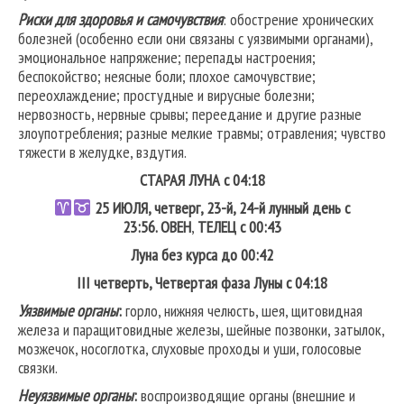
Риски для здоровья и самочувствия
: обострение хронических
болезней (особенно если они связаны с уязвимыми органами),
эмоциональное напряжение; перепады настроения;
беспокойство; неясные боли; плохое самочувствие;
переохлаждение; простудные и вирусные болезни;
нервозность, нервные срывы; переедание и другие разные
злоупотребления; разные мелкие травмы; отравления; чувство
тяжести в желудке, вздутия.
СТАРАЯ ЛУНА с 04:18
25
ИЮЛЯ, четверг, 23-й, 24-й лунный день с
23:56.
ОВЕН
,
ТЕЛЕЦ
с 00:43
Луна без курса до 00:42
III четверть, Четвертая фаза Луны с 04:18
Уязвимые органы
:
горло, нижняя челюсть, шея, щитовидная
железа и паращитовидные железы, шейные позвонки, затылок,
мозжечок, носоглотка, слуховые проходы и уши, голосовые
связки.
Неуязвимые органы
:
воспроизводящие органы (внешние и