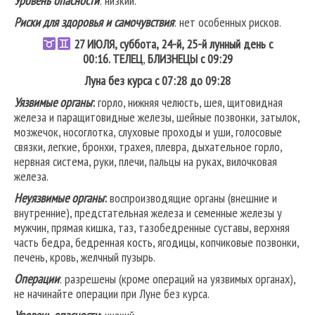
Уровень опасности
: низкий.
Риски для здоровья и самочувствия
: нет особенных рисков.
27
ИЮЛЯ, суббота, 24-й, 25-й лунный день с
00:16.
ТЕЛЕЦ
,
БЛИЗНЕЦЫ
с 09:29
Луна без курса с 07:28 до 09:28
Уязвимые органы
:
горло, нижняя челюсть, шея, щитовидная
железа и паращитовидные железы, шейные позвонки, затылок,
мозжечок, носоглотка, слуховые проходы и уши, голосовые
связки, легкие, бронхи, трахея, плевра, дыхательное горло,
нервная система, руки, плечи, пальцы на руках, вилочковая
железа.
Неуязвимые органы
:
воспроизводящие органы (внешние и
внутренние), предстательная железа и семенные железы у
мужчин, прямая кишка, таз, тазобедренные суставы, верхняя
часть бедра, бедренная кость, ягодицы, копчиковые позвонки,
печень, кровь, желчный пузырь.
Операции
: разрешены (кроме операций на уязвимых органах),
не начинайте операции при Луне без курса.