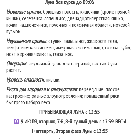
Луна без курса до 09:06
Уязвимые органы
:
брюшная полость, кишечник (кроме прямой
кишки), селезенка, аппендикс, двенадцатиперстная кишка,
почки, надпочечники, почечная и поясничная области, мочевой
пузырь.
Неуязвимые органы
:
ступни, пальцы ног, жидкости тела,
лимфатическая система, иммунная система, лицо, голова, зубы,
мозг, верхняя челюсть, глаза, нос.
Операции
: неудачный день для операций, так как Луна
растет.
Уровень опасности
: низкий.
Риски для здоровья и самочувствия
: переедание; плохое
настроение; разные злоупотребления; повышенный риск
быстрого набора веса.
ПРИБЫВАЮЩАЯ ЛУНА с 13:55
9
ИЮЛЯ, вторник, 7-й, 8-й лунный день с 12:39.
ВЕСЫ
I четверть, Вторая фаза Луны с 13:55