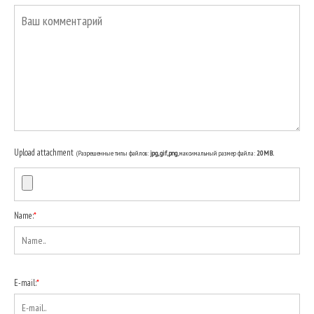
Upload attachment
(Разрешенные типы файлов:
jpg, gif, png
, максимальный размер файла:
20MB.
Name:
*
E-mail:
*