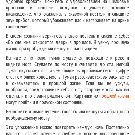
удобную кровать. Ложитесь с удовольствием на шелковые
простыни и пышные подушки, ощущаете огромное
наслаждение, что оказались в сказочной постели и слышите
звук прибоя, который убаюкивает вас и настраивает на яркие
сновидения.
В своем сознании вернитесь в свою постель и скажите себе:
«Во сне мне откроется дверь в прошлое. Я увижу прошлую
жизнь, при пробуждении вернусь в настоящее».
Вы идете по полю, туман сгущается, подходите к реке и
видите мост. Ступаете по мосту и считаете до ста, мягкий
туман окутывает вас, и чем ближе вы приближаетесь к цифре
сто, тем ближе конец моста. Туман рассеивается, вы засыпаете
и оказываетесь в прошлой жизни. Если вы не уснули,
воображая, представляйте себя по ту сторону моста, как вы
одеты, и кто с вами рядом стоит. Картинки из
прошлой жизни
могут прийти и в полусонном состоянии.
Вы можете дальше путешествовать или вернуться обратно по
воображаемому мосту.
Это упражнение можно повторять каждую ночь. Постепенно
ваш сон станет крепче и глубже, и вскоре вы совершите