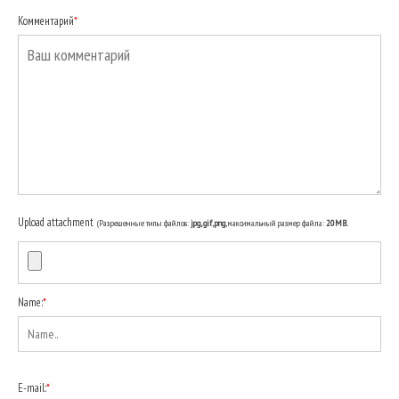
Комментарий
*
Upload attachment
(Разрешенные типы файлов:
jpg, gif, png
, максимальный размер файла:
20MB.
Name:
*
E-mail:
*