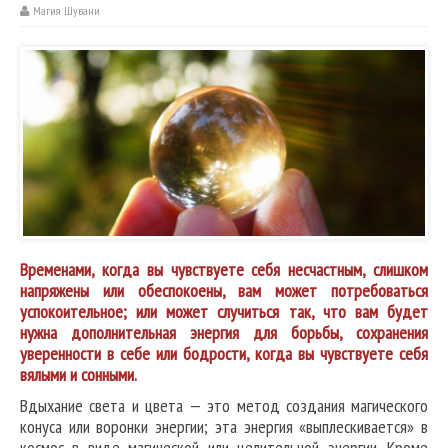
Магия Шувани
Временами, когда вы чувствуете себя несчастным, слишком
напряжены или обеспокоены, вам может потребоваться
успокоительное; или может случиться так, что вам будет
нужна дополнительная энергия для борьбы, сохранения
уверенности в себе или бодрости, когда вы чувствуете себя
вялыми и сонными.
Вдыхание света и цвета — это метод создания магического
конуса или воронки энергии; эта энергия «выплескивается» в
космос в виде магической или целительной энергии. Кроме