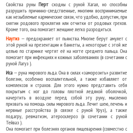
Свойства руны
Перт
сходны с руной Хагал, но способны
разрушить причинно-следственные, многими воспринимаемые
как незыблемые кармические связи, что удобно, допустим, при
снятии родового проклятия или отчитки от родовых грехов.
Кроме того, она помогает женщине легко разродиться.
Наутиз
— предохраняет от пьянства. Многие берут амулет с
этой руной на презентации и банкеты, а некоторые с этой же
целью по старинке чертят её на ногте среднего пальца. Она
помогает при инфекциях и кожных заболеваниях (в сочетании с
руной Лагуз ).
Иса
— руна мирового льда. Она в силах «заморозить» развитие
болезни, особенно воспалительной, а также избавляет от
комплексов и страхов. Для этого нужно представить себя
покрытым с ног до головы плотной ледяной оболочкой,
начертить в воздухе перед собой эту руну, мысленно
призвать на помощь силы мирового льда. Лечит шею, печень и
нервные расстройства (в связке с руной Уруз), а также
подагру, ревматизм, атеросклероз (в сочетании с руной
Тейваз ).
Она помогает при болезнях органов пищеварения (совместно с