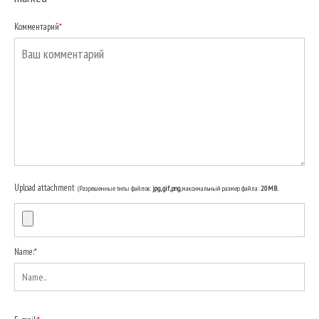
Комментарий
*
Upload attachment
(Разрешенные типы файлов:
jpg, gif, png
, максимальный размер файла:
20MB.
Name:
*