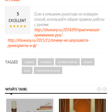
5
Если в описании руностава не оговорен
способ, используйте общие правила работы
EXCELLENT
с рунами
http://shuwany.ru/2014/09/практическое-
применение-рун/
http://shuwany.ru/2015/11/почему-не-запускаются-
рунескрипты-и-ф/
TAGGED
здоровье
исцеление
лечебные свойства
лечение
руны
скандинавские руны


ЧИТАЙТЕ ТАКЖЕ: