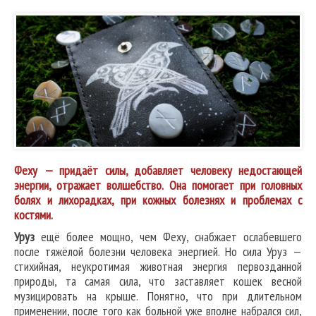
Феху
— придаёт силы, добавляет человеку недостающей
энергии, отражает волшебство. Она помогает при головных
болях и лихорадках, при кожных болезнях и проблемах с
костями.
Уруз
ещё более мощно, чем Феху, снабжает ослабевшего
после тяжёлой болезни человека энергией. Но сила Уруз —
стихийная, неукротимая животная энергия первозданной
природы, та самая сила, что заставляет кошек весной
музицировать на крыше. Понятно, что при длительном
применении, после того как больной уже вполне набрался сил,