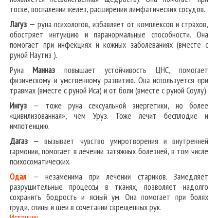
тоске, воспалении желез, расширении лимфатических сосудов.
Лагуз
— руна психологов, избавляет от комплексов и страхов,
обостряет интуицию и паранормальные способности. Она
помогает при инфекциях и кожных заболеваниях (вместе с
руной Наутиз ).
Руна
Манназ
повышает устойчивость ЦНС, помогает
физическому и умственному развитию. Она используется при
травмах (вместе с руной Иса) и от боли (вместе с руной Соулу).
Ингуз
— тоже руна сексуальной энергетики, но более
«цивилизованная», чем Уруз. Тоже лечит бесплодие и
импотенцию.
Дагаз
— вызывает чувство умиротворения и внутренней
гармонии, помогает в лечении затяжных болезней, в том числе
психосоматических.
Одал
— незаменима при лечении стариков. Замедляет
разрушительные процессы в тканях, позволяет надолго
сохранить бодрость и ясный ум. Она помогает при болях
груди, спины и шеи в сочетании скрещенных рук.
Источник