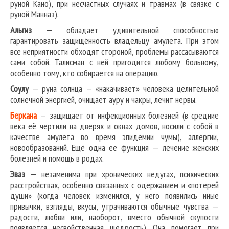
руной Кано), при несчастных случаях и травмах (в связке с
руной Манназ).
Альгиз
— обладает удивительной способностью
гарантировать защищённость владельцу амулета. При этом
все неприятности обходят стороной, проблемы рассасываются
сами собой. Талисман с ней пригодится любому больному,
особенно тому, кто собирается на операцию.
Соулу
— руна солнца — «накачивает» человека целительной
солнечной энергией, очищает ауру и чакры, лечит нервы.
Беркана
— защищает от инфекционных болезней (в средние
века её чертили на дверях и окнах домов, носили с собой в
качестве амулета во время эпидемии чумы), аллергии,
новообразований. Ещё одна её функция — лечение женских
болезней и помощь в родах.
Эваз
— незаменима при хронических недугах, психических
расстройствах, особенно связанных с одержанием и «потерей
души» (когда человек изменился, у него появились иные
привычки, взгляды, вкусы, утрачиваются обычные чувства —
радости, любви или, наоборот, вместо обычной скупости
появляется несвойственная щедрость). Она помогает при