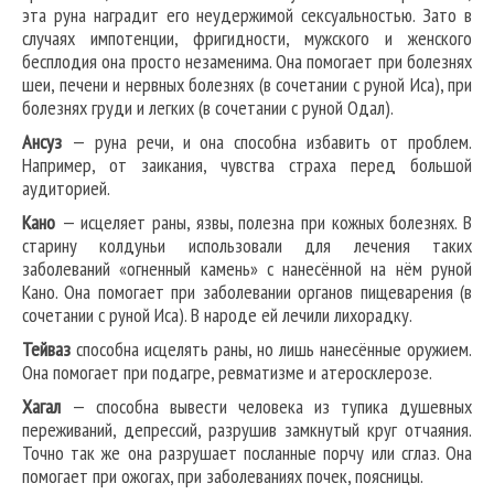
эта руна наградит его неудержимой сексуальностью. Зато в
случаях импотенции, фригидности, мужского и женского
бесплодия она просто незаменима. Она помогает при болезнях
шеи, печени и нервных болезнях (в сочетании с руной Иса), при
болезнях груди и легких (в сочетании с руной Одал).
Ансуз
— руна речи, и она способна избавить от проблем.
Например, от заикания, чувства страха перед большой
аудиторией.
Кано
— исцеляет раны, язвы, полезна при кожных болезнях. В
старину колдуньи использовали для лечения таких
заболеваний «огненный камень» с нанесённой на нём руной
Кано. Она помогает при заболевании органов пищеварения (в
сочетании с руной Иса). В народе ей лечили лихорадку.
Тейваз
способна исцелять раны, но лишь нанесённые оружием.
Она помогает при подагре, ревматизме и атеросклерозе.
Хагал
— способна вывести человека из тупика душевных
переживаний, депрессий, разрушив замкнутый круг отчаяния.
Точно так же она разрушает посланные порчу или сглаз. Она
помогает при ожогах, при заболеваниях почек, поясницы.