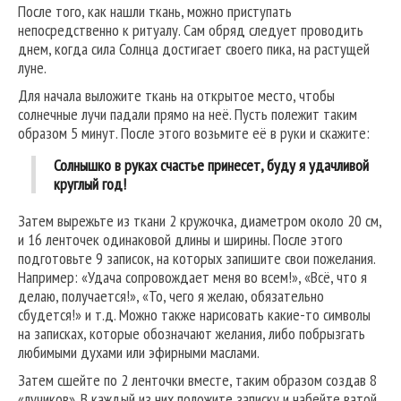
После того, как нашли ткань, можно приступать
непосредственно к ритуалу. Сам обряд следует проводить
днем, когда сила Солнца достигает своего пика, на растущей
луне.
Для начала выложите ткань на открытое место, чтобы
солнечные лучи падали прямо на неё. Пусть полежит таким
образом 5 минут. После этого возьмите её в руки и скажите:
Солнышко в руках счастье принесет, буду я удачливой
круглый год!
Затем вырежьте из ткани 2 кружочка, диаметром около 20 см,
и 16 ленточек одинаковой длины и ширины. После этого
подготовьте 9 записок, на которых запишите свои пожелания.
Например: «Удача сопровождает меня во всем!», «Всё, что я
делаю, получается!», «То, чего я желаю, обязательно
сбудется!» и т.д. Можно также нарисовать какие-то символы
на записках, которые обозначают желания, либо побрызгать
любимыми духами или эфирными маслами.
Затем сшейте по 2 ленточки вместе, таким образом создав 8
«лучиков». В каждый из них положите записку и набейте ватой.