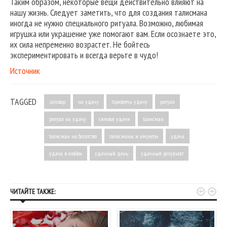
Таким образом, некоторые вещи действительно влияют на
нашу жизнь. Следует заметить, что для создания талисмана
иногда не нужно специального ритуала. Возможно, любимая
игрушка или украшение уже помогают вам. Если осознаете это,
их сила непременно возрастет. Не бойтесь
экспериментировать и всегда верьте в чудо!
Источник
TAGGED
заговор
на удачу
привлечь удачу
ритуал
ритуал на удачу
символ удачи
талисман
талисман на богатство
талисманы и амулеты
удача
удача в любви
удачный день
удачный результат


ЧИТАЙТЕ ТАКЖЕ: