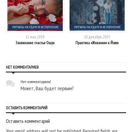
РИТУАЛЫ НА УДАЧУ И ИСПОЛНЕНИЕ
РИТУАЛЫ НА УДАЧУ И ИСПОЛНЕНИЕ
ЖЕЛАНИЯ
ЖЕЛАНИЯ
12 мая, 2019
10 декабря, 2025
ие
Заклинание счастья Ошун
Практика «Желания» к Йолю
НЕТ КОММЕНТАРИЕВ
Нет комментариев!
Может, Ваш будет первым?
ОСТАВИТЬ КОММЕНТАРИЙ
Оставить комментарий
Your email address will not be published. Required fields are