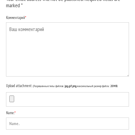
marked
*
Комментарий
*
Upload attachment
(Разрешенные типы файлов:
jpg, gif, png
, максимальный размер файла:
20MB.
Name:
*