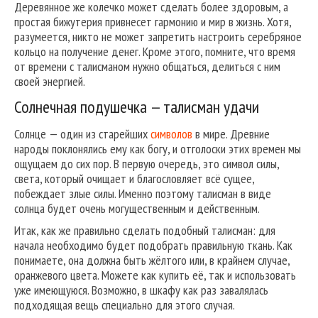
Деревянное же колечко может сделать более здоровым, а
простая бижутерия привнесет гармонию и мир в жизнь. Хотя,
разумеется, никто не может запретить настроить серебряное
кольцо на получение денег. Кроме этого, помните, что время
от времени с талисманом нужно общаться, делиться с ним
своей энергией.
Солнечная подушечка — талисман удачи
Солнце — один из старейших
символов
в мире. Древние
народы поклонялись ему как богу, и отголоски этих времен мы
ощущаем до сих пор. В первую очередь, это символ силы,
света, который очищает и благословляет всё сущее,
побеждает злые силы. Именно поэтому талисман в виде
солнца будет очень могущественным и действенным.
Итак, как же правильно сделать подобный талисман: для
начала необходимо будет подобрать правильную ткань. Как
понимаете, она должна быть жёлтого или, в крайнем случае,
оранжевого цвета. Можете как купить её, так и использовать
уже имеющуюся. Возможно, в шкафу как раз завалялась
подходящая вещь специально для этого случая.