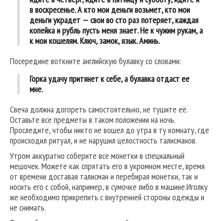
в воскресенье. А кто мои деньги возьмет, кто мои
деньги украдет — свои во сто раз потеряет, каждая
копейка и рубль пусть меня знает. Не к чужим рукам, а
к мои кошелям. Ключ, замок, язык. Аминь.
Посередине воткните английскую булавку со словами:
Горка удачу притянет к себе, а булавка отдаст ее
мне.
Свеча должна догореть самостоятельно, не тушите её.
Оставьте все предметы в таком положении на ночь.
Проследите, чтобы никто не вошел до утра в ту комнату, где
происходил ритуал, и не нарушил целостность талисманов.
Утром аккуратно соберите все монетки в специальный
мешочек. Можете как спрятать его в укромном месте, время
от времени доставая талисман и перебирая монетки, так и
носить его с собой, например, в сумочке либо в машине.
Иголку
же необходимо прикрепить с внутренней стороны одежды и
не снимать.