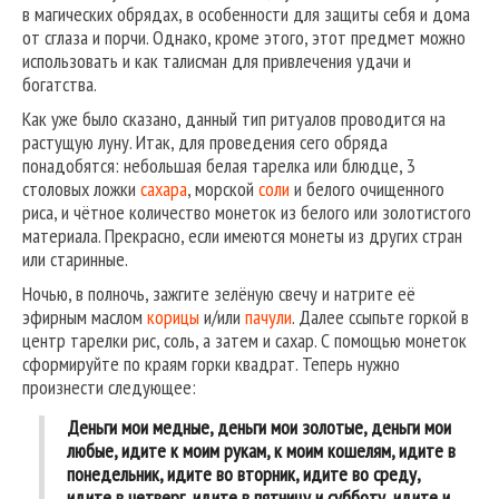
в магических обрядах, в особенности для защиты себя и дома
от сглаза и порчи. Однако, кроме этого, этот предмет можно
использовать и как талисман для привлечения удачи и
богатства.
Как уже было сказано, данный тип ритуалов проводится на
растущую луну. Итак, для проведения сего обряда
понадобятся: небольшая белая тарелка или блюдце, 3
столовых ложки
сахара
, морской
соли
и белого очищенного
риса, и чётное количество монеток из белого или золотистого
материала. Прекрасно, если имеются монеты из других стран
или старинные.
Ночью, в полночь, зажгите зелёную свечу и натрите её
эфирным маслом
корицы
и/или
пачули
. Далее ссыпьте горкой в
центр тарелки рис, соль, а затем и сахар. С помощью монеток
сформируйте по краям горки квадрат. Теперь нужно
произнести следующее:
Деньги мои медные, деньги мои золотые, деньги мои
любые, идите к моим рукам, к моим кошелям, идите в
понедельник, идите во вторник, идите во среду,
идите в четверг, идите в пятницу и субботу, идите и