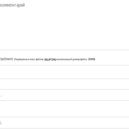
ttachment
(Разрешенные типы файлов:
jpg, gif, png
, максимальный размер файла:
20MB.