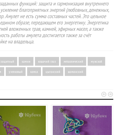
заданных функций: защита и гармонизация внутреннего
и усиление благоприятных энергий (любовных, денежных,
р. Амулет не есть сумма составных частей. Это цельное
 едином образе, передающем его энергетику. Энергетика
ией вложенных трав, камней, эфирных масел, а также
сть работы амулета достигается также за счёт
йке на владельца.
защитный
камни
кошачий глаз
металлический
мужской
л
узелковый
хамса
цыганский
шаманский

