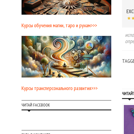
EXC
Курсы обучения магии, таро и рунам>>>
испо
опре
TAGG
Курсы трансперсонального развития>>>
ЧИТАЙТ
ЧИТАЙ FACEBOOK