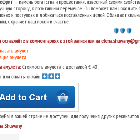
ефрит
— камень богатства и процветания, известный своими свойств
учшую сторону, к позитивным переменам. Он поможет вам находить в
ловах и поступках и добиваться поставленных целей. Обладает сильн
илы, охраняет ваш покой и счастье.
и оставляйте в комментариях к этой записи или на elena.shuwany@gm
аказать амулет
ация амулета
а амулета:
Стоимость амулета с доставкой € 40 .
а для оплаты онлайн
PayPal в вашей стране не доступен, для получения других реквизито
na Shuwany