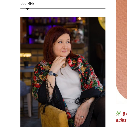
ОБО МНЕ
В 
дейст