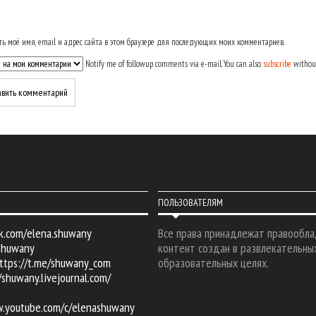
ь моё имя, email и адрес сайта в этом браузере для последующих моих комментариев.
Notify me of followup comments via e-mail. You can also
subscribe
withou
ПОЛЬЗОВАТЕЛЯМ
k.com/elena.shuwany
Все права принадлежат правообла
shuwany
контент создан в развлекательны
ttps://t.me/shuwany_com
образовательных целях.
/shuwany.livejournal.com/
w.youtube.com/c/elenashuwany