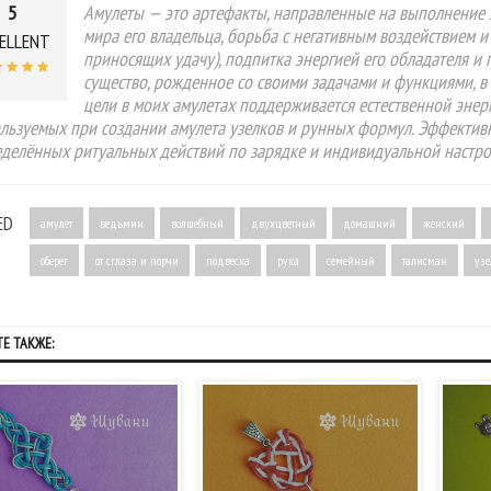
5
Амулеты — это артефакты, направленные на выполнение 
мира его владельца, борьба с негативным воздействием 
ELLENT
приносящих удачу), подпитка энергией его обладателя и п
существо, рожденное со своими задачами и функциями, в
цели в моих амулетах поддерживается естественной энерг
льзуемых при создании амулета узелков и рунных формул. Эффективно
делённых ритуальных действий по зарядке и индивидуальной настро
ED
амулет
ведьмин
волшебный
двухцветный
домашний
женский
оберег
от сглаза и порчи
подвеска
рука
семейный
талисман
узе
Е ТАКЖЕ: