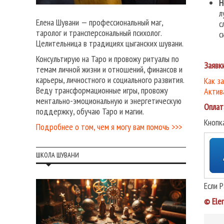
Н
л
Елена Шувани — профессиональный маг,
с
таролог и трансперсональный психолог.
с
Целительница в традициях цыганских шувани.
Консультирую на Таро и провожу ритуалы по
Заявк
темам личной жизни и отношений, финансов и
карьеры, личностного и социального развития.
Как з
Веду трансформационные игры, провожу
Актив
ментально-эмоциональную и энергетическую
Оплат
поддержку, обучаю Таро и магии.
Кнопк
Подробнее о том, чем я могу вам помочь >>>
ШКОЛА ШУВАНИ
Если 
© Ele