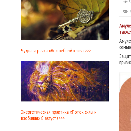
8
Амуле
также
Амуле
семью
Чудна играчка «Волшебный ключ»>>>
Защит
призн
Энергетическая практика «Поток силы и
изобилия» 8 августа>>>