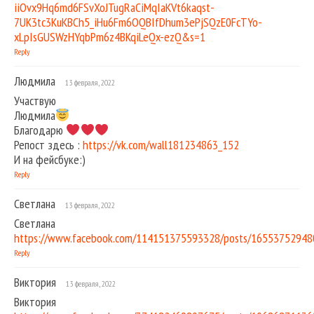
iiOvx9Hq6md6FSvXoJTugRaCiMqIaKVt6kaqst-
7UK3tc3KuKBCh5_iHu6Fm6OQBIfDhum3ePjSQzE0FcTYo-
xLpIsGUSWzHYqbPm6z4BKqiLeQx-ezQ&s=1
Reply
Людмила
13 февраля, 2022
Участвую
Людмила
Благодарю
Репост здесь :
https://vk.com/wall181234863_152
И на фейсбуке:)
Reply
Светлана
13 февраля, 2022
Светлана
https://www.facebook.com/114151375593328/posts/16553752948
Reply
Виктория
13 февраля, 2022
Виктория