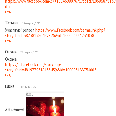
https://www.facebook.com/374182469807675/posts/10686871136
d=n
Reply
Татьяна
13 февраля, 2022
Участвую! репост
https://www.facebook.com/permalink.php?
story_fbid=387381286482926&id=100056331731038
Reply
Оксана
12 февраля, 2022
Оксана
https://m.facebook.com/story.php?
story_fbid=4819779518136459&id=100003133754005
Reply
Елена
11 февраля, 2022
Attachment