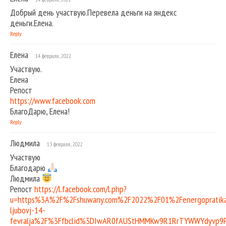
Добрый день участвую.Перевела деньги на яндекс
деньги.Елена.
Reply
Елена
14 февраля, 2022
Участвую.
Елена
Репост
https://www.facebook.com
БлагоДарю, Елена!
Reply
Людмила
13 февраля, 2022
Участвую
Благодарю
Людмила
Репост
https://l.facebook.com/l.php?
u=https%3A%2F%2Fshuwany.com%2F2022%2F01%2Fenergopratik
ljubovj-14-
fevralja%2F%3Ffbclid%3DIwAR0fAUStHMMKw9R1RrTYWWYdyvp9