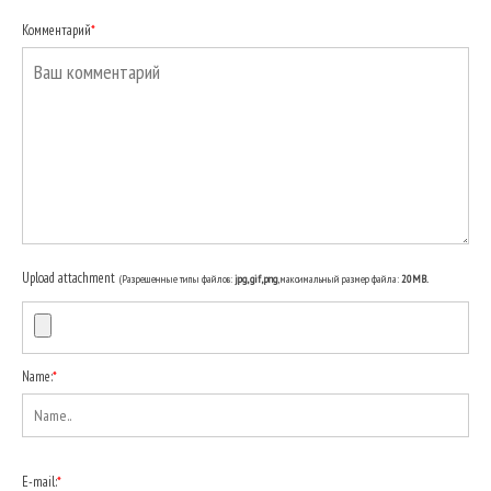
Комментарий
*
Upload attachment
(Разрешенные типы файлов:
jpg, gif, png
, максимальный размер файла:
20MB.
Name:
*
E-mail:
*