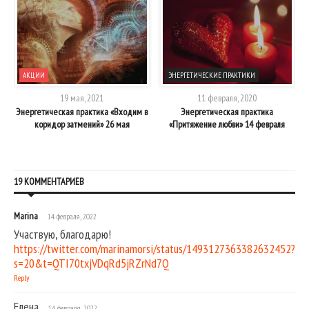
АКЦИИ
ЭНЕРГЕТИЧЕСКИЕ ПРАКТИКИ
19 мая, 2021
11 февраля, 2020
Энергетическая практика «Входим в
Энергетическая практика
коридор затмений» 26 мая
«Притяжение любви» 14 февраля
19 КОММЕНТАРИЕВ
Marina
14 февраля, 2022
Участвую, благодарю!
https://twitter.com/marinamorsi/status/1493127363382632452?
s=20&t=QTI70txjVDqRd5jRZrNd7Q
Reply
Елена
14 февраля, 2022