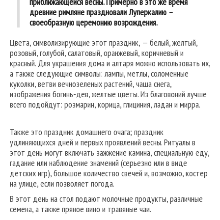
приближающейся весны. Примерно в это же время
древние римляне праздновали Луперкалию –
своеобразную церемонию возрождения.
Цвета, символизирующие этот праздник, — белый, желтый,
розовый, голубой, салатовый, оранжевый, коричневый и
красный. Для украшения дома и алтаря можно использовать их,
а также следующие символы: лампы, метлы, соломенные
куколки, ветви вечнозеленых растений, чаша снега,
изображения богинь-дев, желтые цветы. Из благовоний лучше
всего подойдут: розмарин, корица, глициния, ладан и мирра.
Также это праздник домашнего очага; праздник
удлиняющихся дней и первых проявлений весны. Ритуалы в
этот день могут включать зажжение камина, специальную еду,
гадание или наблюдение знамений (серьезно или в виде
детских игр), большое количество свечей и, возможно, костер
на улице, если позволяет погода.
В этот день на стол подают молочные продукты, различные
семена, а также пряное вино и травяные чаи.