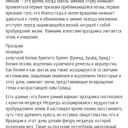
Имболк – это время, когда сквозь зимнюю стужу начинают
проявляться первые признаки приближающейся весны, первые
признаки того, что Колесо года в своем вращении начинает
двигаться к теплу и обновлению и зимние холода неизменно
отступят перед надвигающейся весной, несущей с собой
пробуждение жизни. Важными аспектами праздника считаются
огонь и очищение.
Праздник
посвящён
кельтской богине Бриггите. Бригит (Бригид, Брайд, Брид) –
богиня поэзии, исцеления, кузнечного ремесла и акушерства.
Как богиня и как святая она также ассоциируется со святыми
источниками, священным пламенем и исцелением. Некоторые в
этот день зажигают свечи, представляющие возвращение
тепла и возрастающей силы Солнца.
Есть данные, что более ранний вариант праздника соотносился
с культом медведя. Медведь ассоциировался с мудростью и
пробуждением земли. В настоящее время сложно восстановить
суть того древнего культа, но остались свидетельства, что в
Ирландии в этот день делали фигуру медведя, которой
подносили мед. Также на праздник потребляли алкогольный