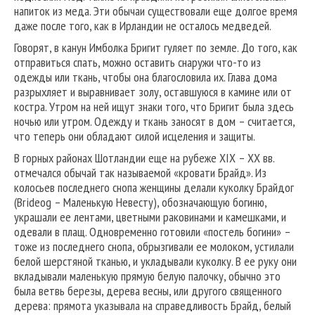
напиток из меда. Эти обычаи существовали еще долгое время
даже после того, как в Ирландии не осталось медведей.
Говорят, в канун Имболка Бригит гуляет по земле. До того, как
отправиться спать, можно оставить снаружи что-то из
одежды или ткань, чтобы она благословила их. Глава дома
разрыхляет и выравнивает золу, оставшуюся в камине или от
костра. Утром на ней ищут знаки того, что Бригит была здесь
ночью или утром. Одежду и ткань заносят в дом – считается,
что теперь они обладают силой исцеления и защиты.
В горных районах Шотландии еще на рубеже XIX – XX вв.
отмечался обычай так называемой «кровати Брайд». Из
колосьев последнего снопа женщины делали куколку Брайдог
(Brideog – Маленькую Невесту), обозначающую богиню,
украшали ее лентами, цветными раковинами и камешками, и
одевали в плащ. Одновременно готовили «постель богини» –
тоже из последнего снопа, обрызгивали ее молоком, устилали
белой шерстяной тканью, и укладывали куколку. В ее руку они
вкладывали маленькую прямую белую палочку, обычно это
была ветвь березы, дерева весны, или другого священного
дерева: прямота указывала на справедливость Брайд, белый