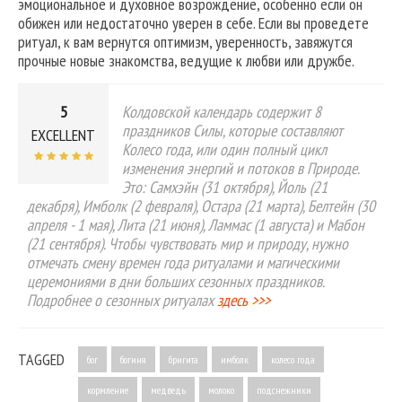
эмоциональное и духовное возрождение, особенно если он
обижен или недостаточно уверен в себе. Если вы проведете
ритуал, к вам вернутся оптимизм, уверенность, завяжутся
прочные новые знакомства, ведущие к любви или дружбе.
5
Колдовской календарь содержит 8
праздников Силы, которые составляют
EXCELLENT
Колесо года, или один полный цикл
изменения энергий и потоков в Природе.
Это: Самхэйн (31 октября), Йоль (21
декабря), Имболк (2 февраля), Остара (21 марта), Белтейн (30
апреля - 1 мая), Лита (21 июня), Ламмас (1 августа) и Мабон
(21 сентября). Чтобы чувствовать мир и природу, нужно
отмечать смену времен года ритуалами и магическими
церемониями в дни больших сезонных праздников.
Подробнее о сезонных ритуалах
здесь >>>
TAGGED
бог
богиня
бригита
имболк
колесо года
кормление
медведь
молоко
подснежники