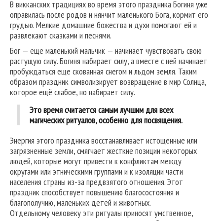
В викканских традициях во время этого праздника Богиня уже
оправилась после родов и нянчит маленького Бога, кормит его
грудью. Мелкие домашние божества и духи помогают ей и
развлекают сказками и песнями.
Бог — еще маленький мальчик — начинает чувствовать свою
растущую силу. Богиня набирает силу, а вместе с ней начинает
пробуждаться еще скованная снегом и льдом земля. Таким
образом праздник символизирует возвращение в мир Солнца,
которое ещё слабое, но набирает силу.
Это время считается самым лучшим для всех
магических ритуалов, особенно для посвящения.
Энергия этого праздника восстанавливает истощенные или
загрязненные земли, смягчает жесткие позиции некоторых
людей, которые могут привести к конфликтам между
округами или этническими группами и к изоляции части
населения страны из-за предвзятого отношения. Этот
праздник способствует повышению благосостояния и
благополучию, маленьких детей и животных.
Отдельному человеку эти ритуалы приносят умственное,