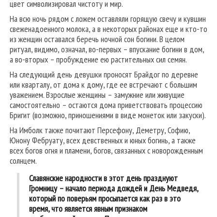
цвет символизировал чистоту и мир.
На всю ночь рядом с ложем оставляли горящую свечу и кувшин
свеженадоенного молока, а в некоторых районах еще и кто-то
из женщин оставался беречь ночной сон богини. В целом
ритуал, видимо, означал, во-первых – впускание богини в дом,
а во-вторых – пробуждение ею растительных сил семян.
На следующий день девушки проносят Брайдог по деревне
или кварталу, от дома к дому, где ее встречают с большим
уважением. Взрослые женщины – замужние или живущие
самостоятельно – остаются дома приветствовать процессию
Бригит (возможно, приношениями в виде монеток или закуски).
На Имболк также почитают Персефону, Деметру, Софию,
Юнону Фебруату, всех девственных и юных богинь, а также
всех богов огня и пламени, богов, связанных с новорожденным
солнцем.
Славянские народности в этот день празднуют
Громницу – начало периода дождей и День Медведя,
который по поверьям просыпается как раз в это
время, что является явным признаком