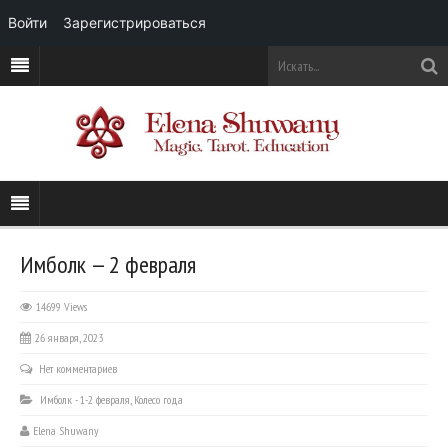
Войти
Зарегистрироваться
Имболк — 2 февраля
14699 Views
26 января, 2023
Нет комментариев
Имболк - 1-2 февраля
,
Колесо года
Elena Shuwany