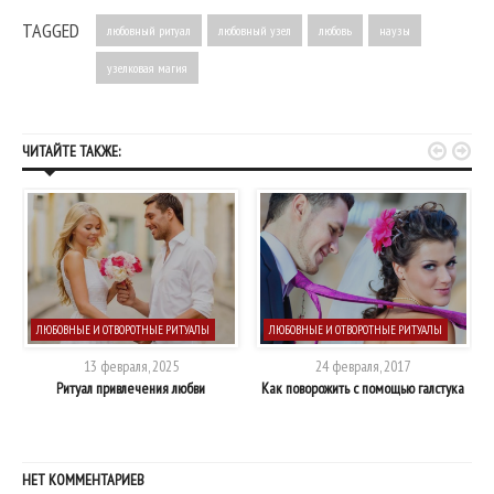
TAGGED
любовный ритуал
любовный узел
любовь
наузы
узелковая магия


ЧИТАЙТЕ ТАКЖЕ:
ЛЮБОВНЫЕ И ОТВОРОТНЫЕ РИТУАЛЫ
ЛЮБОВНЫЕ И ОТВОРОТНЫЕ РИТУАЛЫ
13 февраля, 2025
24 февраля, 2017
Ритуал привлечения любви
Как поворожить с помощью галстука
НЕТ КОММЕНТАРИЕВ