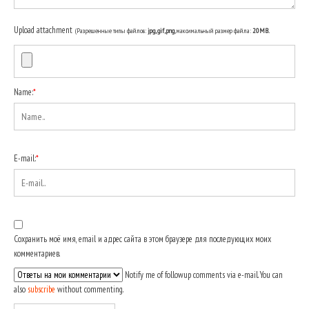
Upload attachment
(Разрешенные типы файлов:
jpg, gif, png
, максимальный размер файла:
20MB.
Name:
*
E-mail:
*
Сохранить моё имя, email и адрес сайта в этом браузере для последующих моих
комментариев.
Notify me of followup comments via e-mail. You can
also
subscribe
without commenting.