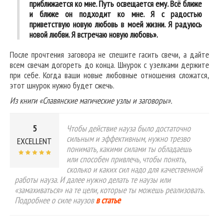
приближается ко мне. Путь освещается ему. Всё ближе
и ближе он подходит ко мне. Я с радостью
приветствую новую любовь в моей жизни. Я радуюсь
новой любви. Я встречаю новую любовь».
После прочтения заговора не спешите гасить свечи, а дайте
всем свечам догореть до конца. Шнурок с узелками держите
при себе. Когда ваши новые любовные отношения сложатся,
этот шнурок нужно будет сжечь.
Из книги «Славянские магические узлы и заговоры».
5
Чтобы действие науза было достаточно
сильным и эффективным, нужно трезво
EXCELLENT
понимать, какими силами ты обладаешь
или способен привлечь, чтобы понять,
сколько и каких сил надо для качественной
работы науза. И далее нужно делать те наузы или
«замахиваться» на те цели, которые ты можешь реализовать.
Подробнее о силе наузов
в статье