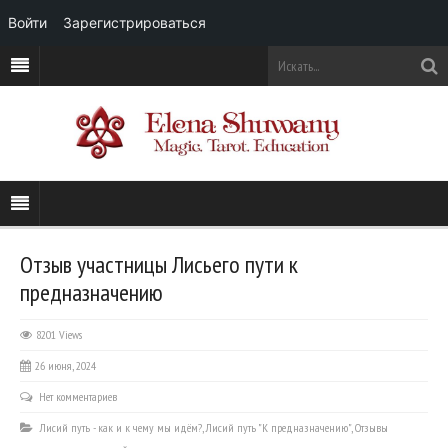
Войти
Зарегистрироваться
Отзыв участницы Лисьего пути к
предназначению
8201 Views
26 июня, 2024
Нет комментариев
Лисий путь - как и к чему мы идём?
,
Лисий путь "К предназначению"
,
Отзывы