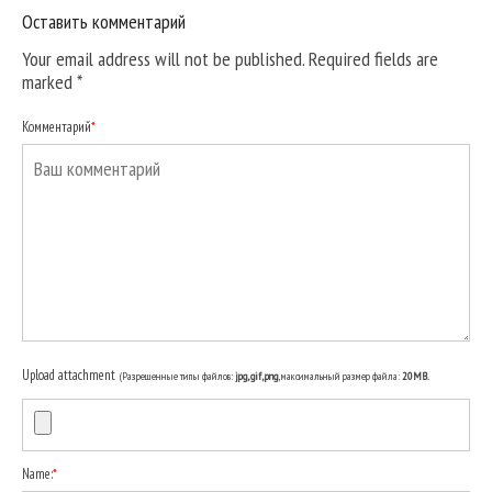
Оставить комментарий
Your email address will not be published. Required fields are
marked
*
Комментарий
*
Upload attachment
(Разрешенные типы файлов:
jpg, gif, png
, максимальный размер файла:
20MB.
Name:
*