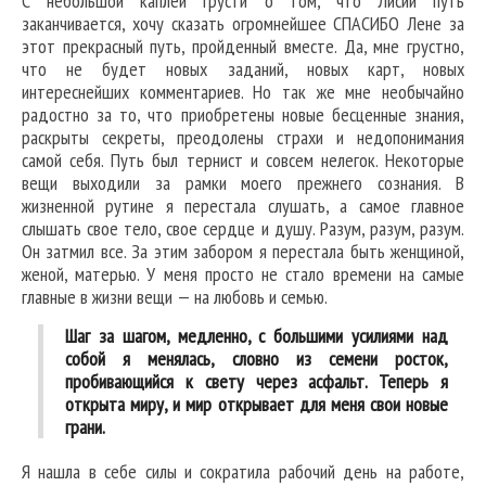
С небольшой каплей грусти о том, что Лисий путь
заканчивается, хочу сказать огромнейшее СПАСИБО Лене за
этот прекрасный путь, пройденный вместе. Да, мне грустно,
что не будет новых заданий, новых карт, новых
интереснейших комментариев. Но так же мне необычайно
радостно за то, что приобретены новые бесценные знания,
раскрыты секреты, преодолены страхи и недопонимания
самой себя. Путь был тернист и совсем нелегок. Некоторые
вещи выходили за рамки моего прежнего сознания. В
жизненной рутине я перестала слушать, а самое главное
слышать свое тело, свое сердце и душу. Разум, разум, разум.
Он затмил все. За этим забором я перестала быть женщиной,
женой, матерью. У меня просто не стало времени на самые
главные в жизни вещи — на любовь и семью.
Шаг за шагом, медленно, с большими усилиями над
собой я менялась, словно из семени росток,
пробивающийся к свету через асфальт. Теперь я
открыта миру, и мир открывает для меня свои новые
грани.
Я нашла в себе силы и сократила рабочий день на работе,