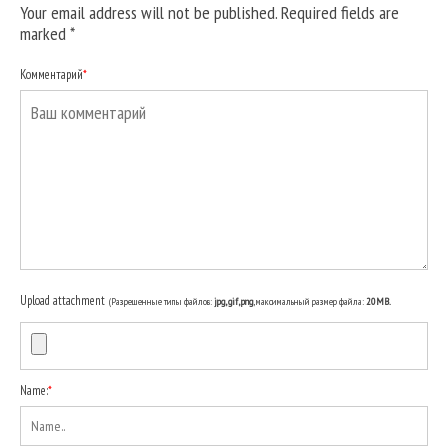
Your email address will not be published. Required fields are
marked
*
Комментарий
*
Upload attachment
(Разрешенные типы файлов:
jpg, gif, png
, максимальный размер файла:
20MB.
Name:
*