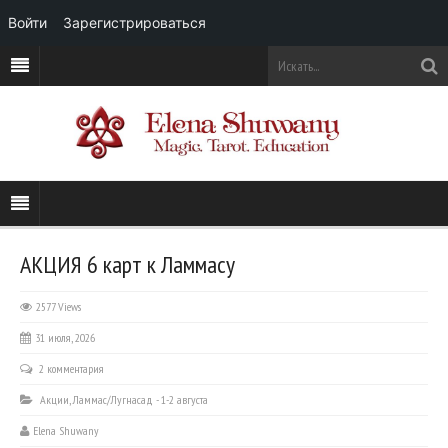
Войти
Зарегистрироваться
АКЦИЯ 6 карт к Ламмасу
2577 Views
31 июля, 2026
2 комментария
Акции
,
Ламмас/Лугнасад - 1-2 августа
Elena Shuwany