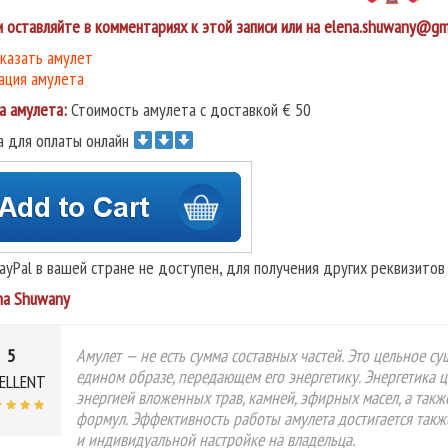
и оставляйте в комментариях к этой записи или на elena.shuwany@gma
аказать амулет
ация амулета
а амулета:
Стоимость амулета с доставкой € 50
а для оплаты онлайн
PayPal в вашей стране не доступен, для получения других реквизито
na Shuwany
5
Амулет — не есть сумма составных частей. Это цельное с
едином образе, передающем его энергетику. Энергетика 
ELLENT
энергией вложенных трав, камней, эфирных масел, а так
формул. Эффективность работы амулета достигается такж
и индивидуальной настройке на владельца.