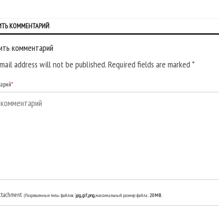
ИТЬ КОММЕНТАРИЙ
ить комментарий
mail address will not be published. Required fields are marked
*
тарий
*
ttachment
(Разрешенные типы файлов:
jpg, gif, png
, максимальный размер файла:
20MB.