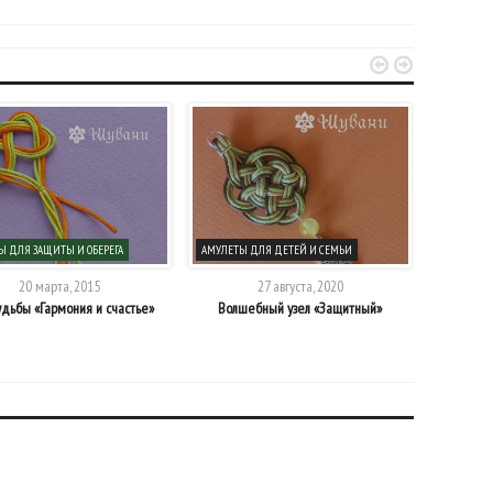


Ы ДЛЯ ЗАЩИТЫ И ОБЕРЕГА
АМУЛЕТЫ ДЛЯ ДЕТЕЙ И СЕМЬИ
АМУЛЕТЫ 
20 марта, 2015
27 августа, 2020
удьбы «Гармония и счастье»
Волшебный узел «Защитный»