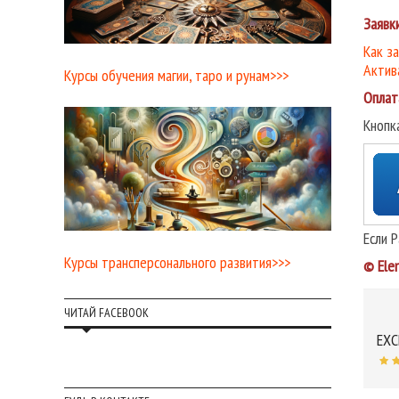
Заявк
Как з
Актив
Курсы обучения магии, таро и рунам>>>
Оплат
Кнопк
Если 
Курсы трансперсонального развития>>>
© Ele
ЧИТАЙ FACEBOOK
EXC