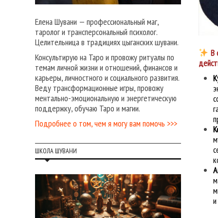
Елена Шувани — профессиональный маг,
таролог и трансперсональный психолог.
Целительница в традициях цыганских шувани.
В 
Консультирую на Таро и провожу ритуалы по
дейст
темам личной жизни и отношений, финансов и
карьеры, личностного и социального развития.
К
Веду трансформационные игры, провожу
э
ментально-эмоциональную и энергетическую
с
поддержку, обучаю Таро и магии.
г
п
Подробнее о том, чем я могу вам помочь >>>
К
м
с
ШКОЛА ШУВАНИ
к
А
м
м
и