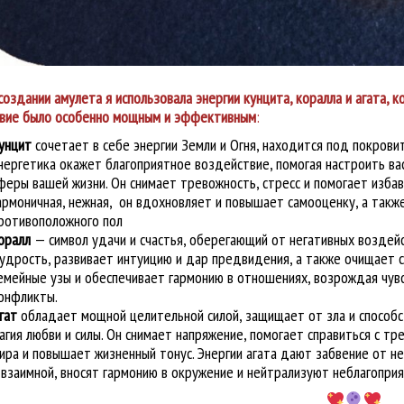
создании амулета я использовала энергии кунцита, коралла и агата,
вие было особенно мощным и эффективным
:
унцит
сочетает в себе энергии Земли и Огня, находится под покрови
нергетика окажет благоприятное воздействие
, помогая настроить в
феры вашей жизни. Он снимает тревожность, стресс и помогает избав
армоничная, нежная, он вдохновляет и повышает самооценку, а также
ротивоположного пол
оралл
— символ удачи и счастья, оберегающий от негативных воздей
удрость, развивает интуицию и дар предвидения, а также очищает с
емейные узы и обеспечивает гармонию в отношениях, возрождая чув
онфликты.
гат
обладает мощной целительной силой, защищает от зла и способст
агия любви и силы. Он снимает напряжение, помогает справиться с т
ира и повышает жизненный тонус. Энергии агата дают забвение от н
 взаимной, вносят гармонию в окружение и нейтрализуют неблагоприя