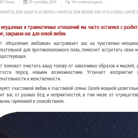
867 Views
09 сентября, 2024
Нет комментариев
АМУЛЕТЫ ДЛЯ ЗАЩИТЫ И ОБЕРЕГА
,
АМУЛЕТЫ ДЛЯ ЛЮБВИ, КРАСОТЫ И БРАКА
,
АМУЛЕТ
 неудачных и травматичных отношений мы часто остаемся с разби
е, закрывая нас для новой любви.
т «Исцеление любовью» настраивает вас на чувственно-эмоцион
екательной для противоположного пола, помогает встретить свою и
уществующих.
т поможет очистить вашу голову от навязчивых образов и мыслей, д
ытости перед новыми возможностями. Утончает восприятие 
екательности и женственности.
мулет счастливой любви и счастливой семьи. Своей мощной целительн
ит вас от разных бед и неприятностей, в том числе от отрицатель
жизнь гармонией и спокойствием.