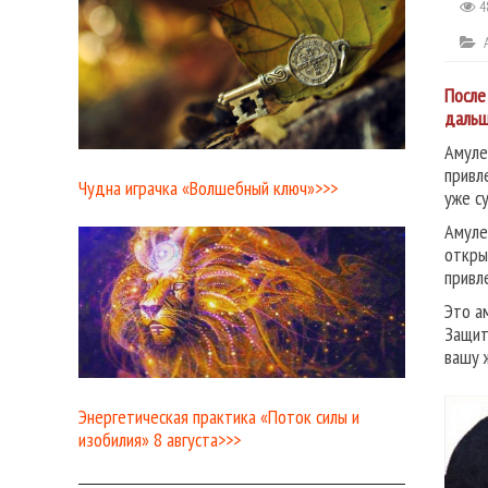
4
После
дальш
Амуле
привл
Чудна играчка «Волшебный ключ»>>>
уже с
Амуле
откр
привл
Это а
Защит
вашу 
Энергетическая практика «Поток силы и
изобилия» 8 августа>>>