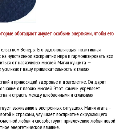
 которые обогащают амулет особыми энергиями, чтобы его
тельством Венеры. Его вдохновляющая, позитивная
ас на чувственное восприятие мира и гармонизировать все
иться от навязчивых мыслей. Магия кунцита —
 усиливает вашу привлекательность в глазах
ствий и приносящий здоровье и долголетие. Он дарит
ознание от плохих мыслей. Этот камень укрепляет
ства и страсть между влюбленными и сглаживая
вует выживанию в экстренных ситуациях. Магия агата –
ревогой и страхами, улучшает восприятие окружающего
есчастной любви и способствуют привлечению любви новой
тное энергетическое влияние.