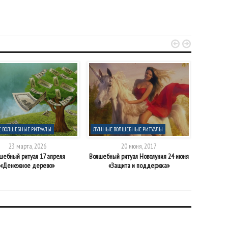


 ВОЛШЕБНЫЕ РИТУАЛЫ
ЛУННЫЕ ВОЛШЕБНЫЕ РИТУАЛЫ
ЛУННЫЕ В
23 марта, 2026
20 июня, 2017
шебный ритуал 17 апреля
Волшебный ритуал Новолуния 24 июня
Участн
«Денежное дерево»
«Защита и поддержка»
суперлун