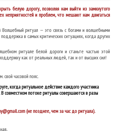
крыть белую дорогу, позволяя нам выйти из замкнутого
тех неприятностей и проблем, что мешают нам двигаться
й Волшебный ритуал — это связь с богами и волшебными
 поддержка в самых критических ситуациях, когда других
лшебном ритуале белой дороги и станьте частью этой
поддержку как от реальных людей, так и от высших сил!
м. свой часовой пояс.
руге, когда ритуальное действие каждого участника
а. В совместном потоке ритуалы совершаются в разы
ny@gmail.com (не позднее, чем за час до ритуала).
ная,