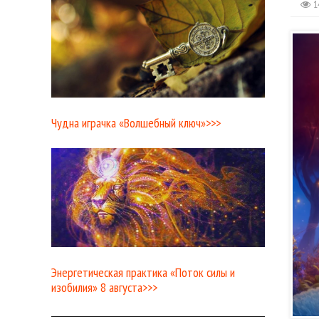
1
Чудна играчка «Волшебный ключ»>>>
Энергетическая практика «Поток силы и
изобилия» 8 августа>>>