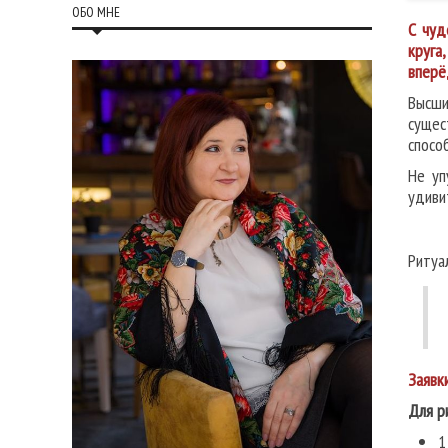
ОБО МНЕ
С чуд
круга
вперё
Высши
сущес
спосо
Не уп
удиви
Ритуа
Заявк
Для р
1