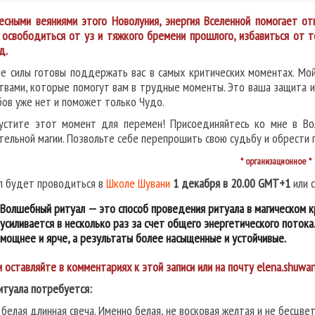
есными веяниями этого Новолуния, энергия Вселенной помогает от
, освободиться от уз и тяжкого бремени прошлого, избавиться от 
д.
е силы готовы поддержать вас в самых критических моментах. Мо
твами, которые помогут вам в трудные моменты. Это ваша защита и
бов уже нет и поможет только Чудо.
устите этот момент для перемен! Присоединяйтесь ко мне в Во
тельной магии. Позвольте себе перепрошить свою судьбу и обрести 
* организационное *
л будет проводиться в
Школе Шувани
1 декабря в 20.00 GMT+1
или с
Волшебный ритуал — это способ проведения ритуала в магическом к
усиливается в несколько раз за счет общего энергетического поток
мощнее и ярче, а результаты более насыщенные и устойчивые.
и оставляйте в комментариях к этой записи или на почту elena.shuwa
итуала потребуется:
 белая длинная свеча. Именно белая, не восковая желтая и не бесцвет