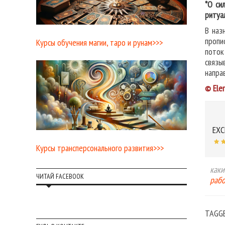
*О си
ритуа
В наз
пропи
Курсы обучения магии, таро и рунам>>>
поток
связы
напра
© Ele
EXC
Курсы трансперсонального развития>>>
каки
ЧИТАЙ FACEBOOK
рабо
TAGG