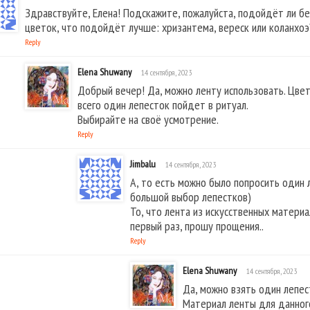
Здравствуйте, Елена! Подскажите, пожалуйста, подойдёт ли бе
цветок, что подойдёт лучше: хризантема, вереск или коланхоэ
Reply
Elena Shuwany
14 сентября, 2023
Добрый вечер! Да, можно ленту использовать. Цвет
всего один лепесток пойдет в ритуал.
Выбирайте на своё усмотрение.
Reply
Jimbalu
14 сентября, 2023
А, то есть можно было попросить один
большой выбор лепестков)
То, что лента из искусственных материал
первый раз, прошу прощения..
Reply
Elena Shuwany
14 сентября, 2023
Да, можно взять один лепес
Материал ленты для данного