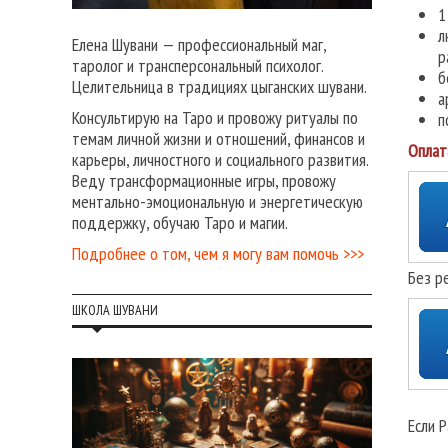
1
л
Елена Шувани — профессиональный маг,
р
таролог и трансперсональный психолог.
б
Целительница в традициях цыганских шувани.
а
Консультирую на Таро и провожу ритуалы по
п
темам личной жизни и отношений, финансов и
Оплат
карьеры, личностного и социального развития.
Веду трансформационные игры, провожу
ментально-эмоциональную и энергетическую
поддержку, обучаю Таро и магии.
Подробнее о том, чем я могу вам помочь >>>
Без р
ШКОЛА ШУВАНИ
Если 