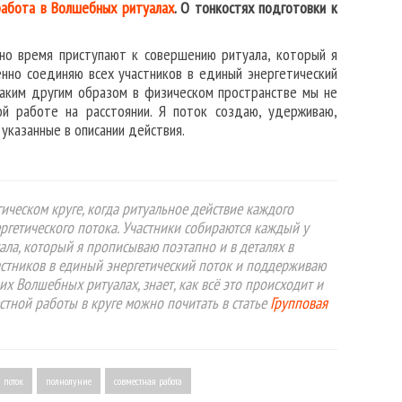
работа в Волшебных ритуалах
. О тонкостях подготовки к
но время приступают к совершению ритуала, который я
нно соединяю всех участников в единый энергетический
 каким другим образом в физическом пространстве мы не
ой работе на расстоянии. Я поток создаю, удерживаю,
указанные в описании действия.
ическом круге, когда ритуальное действие каждого
ергетического потока. Участники собираются каждый у
ала, который я прописываю поэтапно и в деталях в
астников в единый энергетический поток и поддерживаю
их Волшебных ритуалах, знает, как всё это происходит и
естной работы в круге можно почитать в статье
Групповая
 поток
полнолуние
совместная работа