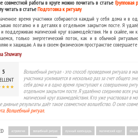
ле совместной работы в круге можно почитать в статье
Групповая 
лу читать в статье
Подготовка к ритуалу
наченное время участники собираются каждый у себя дома и в од
сываю поэтапно и в деталях в отдельном закрытом посте. Я удалё
 и поддерживаю магический круг взаимодействия. Ни в скайпе, ни
ваемся, только энергетический поток, как и в обычной ритуальн
вляю и защищаю. А вы в своем физическом пространстве совершаете 
na Shuwany
5
Волшебный ритуал - это способ проведения ритуала в маг
участника усиливается в несколько раз за счет общего эн
ELLENT
себя дома и в одно время приступают к совершению риту
отдельном закрытом посте. Я удалённо соединяю всех уч
магический круг взаимодействия. Кто уже участвовал в мо
е дивные результаты даёт такое совместное волшебство. О силе совм
та. Волшебный ритуал.
ED
астрология
волшебный ритуал
лунный календарь
магический круг
общий