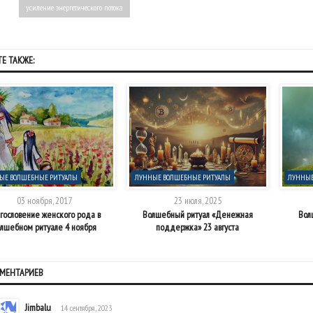
усиление энергетического потока
Е ТАКЖЕ:
ЫЕ ВОЛШЕБНЫЕ РИТУАЛЫ
ЛУННЫЕ ВОЛШЕБНЫЕ РИТУАЛЫ
ЛУННЫЕ
03 ноября, 2017
23 июля, 2025
гословение женского рода в
Волшебный ритуал «Денежная
Вол
олшебном ритуале 4 ноября
поддержка» 23 августа
ММЕНТАРИЕВ
Jimbalu
14 сентября, 2023