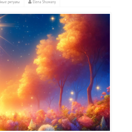
бные ритуалы
Elena Shuwany