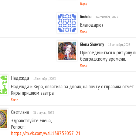
Reply
Jimbalu
14 сентября, 2023
Благодарю)
Reply
Elena Shuwany
15 сентября, 2023
Присоединиться к ритуалу в
белградскому времени.
Reply
Надежда
13 сентября, 2023
Надежда и Кира, оплатила за двоих, на почту отправила отчет
Киры пришлем завтра
Reply
Светлана
31 августа, 2023
Здравствуйте Елена,
Репост:
https://m.vk.com/wall138752057_21