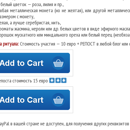
 белый цветок — роза, лилия и пр.,
юбая металлическая монета (но не желтая), или другой металличе
азмером с монету,
елая, а лучше серебристая, нить,
роматы жасмина, нероли или др. белых цветов в виде эфирного масла
орошок мускатного или миндального ореха или белый перец (необяза
а ритуала:
Стоимость участия — 10 евро + РЕПОСТ в любой блог или 
епоста стоимость 15 евро
PayPal в вашей стране не доступен, для получения других реквизито