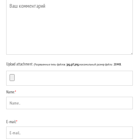
Upload attachment
(Разрешенные типы файлов:
jpg, gif, png
, максимальный размер файла:
20MB.
Name:
*
E-mail:
*