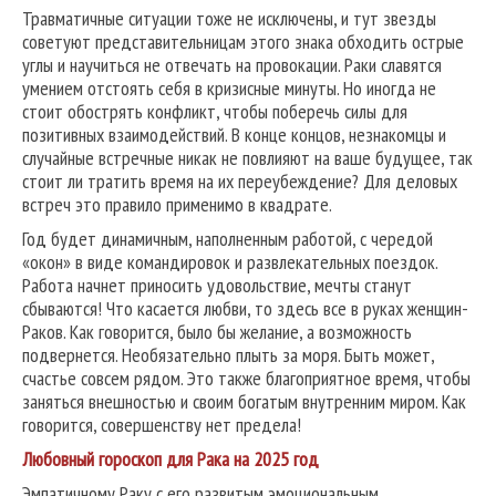
Травматичные ситуации тоже не исключены, и тут звезды
советуют представительницам этого знака обходить острые
углы и научиться не отвечать на провокации. Раки славятся
умением отстоять себя в кризисные минуты. Но иногда не
стоит обострять конфликт, чтобы поберечь силы для
позитивных взаимодействий. В конце концов, незнакомцы и
случайные встречные никак не повлияют на ваше будущее, так
стоит ли тратить время на их переубеждение? Для деловых
встреч это правило применимо в квадрате.
Год будет динамичным, наполненным работой, с чередой
«окон» в виде командировок и развлекательных поездок.
Работа начнет приносить удовольствие, мечты станут
сбываются! Что касается любви, то здесь все в руках женщин-
Раков. Как говорится, было бы желание, а возможность
подвернется. Необязательно плыть за моря. Быть может,
счастье совсем рядом. Это также благоприятное время, чтобы
заняться внешностью и своим богатым внутренним миром. Как
говорится, совершенству нет предела!
Любовный гороскоп для Рака на 2025 год
Эмпатичному Раку с его развитым эмоциональным