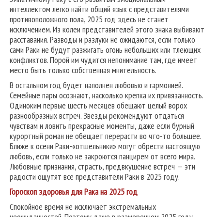
интеллектом легко найти общий язык с представителями
противоположного пола, 2025 год здесь не станет
исключением. Из колеи представителей этого знака выбивают
расставания. Разводы и разлуки не ожидаются, если только
сами Раки не будут разжигать огонь небольших или тлеющих
конфликтов. Порой им чудится непонимание там, где имеет
место быть только собственная мнительность.
В остальном год будет наполнен любовью и гармонией.
Семейные пары осознают, насколько крепка их привязанность.
Одиноким первые шесть месяцев обещают целый ворох
разнообразных встреч. Звезды рекомендуют отдаться
чувствам и ловить прекрасные моменты, даже если бурный
курортный роман не обещает перерасти во что-то большее.
Ближе к осени Раки-«отшельники» могут обрести настоящую
любовь, если только не закроются панцирем от всего мира.
Любовные признания, страсть, предвкушение встреч — эти
радости ощутят все представители Раки в 2025 году.
Гороскоп здоровья для Рака на 2025 год
Спокойное время не исключает экстремальных
неожиданностей. Поэтому даже в размеренном 2025 году