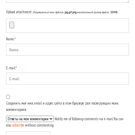
Upload attachment
(Разрешенные типы файлов:
jpg, gif, png
, максимальный размер файла:
20MB.
Name:
*
E-mail:
*
Сохранить моё имя, email и адрес сайта в этом браузере для последующих моих
комментариев.
Notify me of followup comments via e-mail. You can
also
subscribe
without commenting.