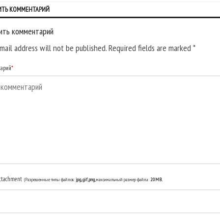
ИТЬ КОММЕНТАРИЙ
ить комментарий
mail address will not be published. Required fields are marked
*
тарий
*
ttachment
(Разрешенные типы файлов:
jpg, gif, png
, максимальный размер файла:
20MB.