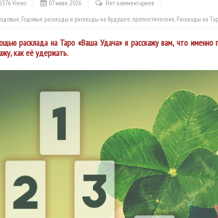
6576 Views
07 июля, 2026
Нет комментариев
годовые
,
Годовые расклады и расклады на будущее
,
прогностические
,
Расклады на Та
ощью расклада на Таро «Ваша Удача» я расскажу вам, что именно 
ажу, как её удержать.