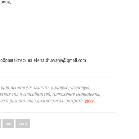
ериод
в обращайтесь на elena.shuwany@gmail.com
дов, вы можете заказать родовую, чакровую,
еских сил и способностей, толкование сновидения,
ее о разного вида диагностиках смотрите
здесь.
таро
удача