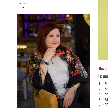
ОБО МНЕ
Для р
Позиц
1 — Ч
2 — Ч
3 — Ч
4 — С
5 — Ч