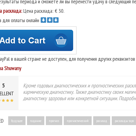
езультаты периода и сможете ли вы перенести удачу в следующий п
а расклада:
Цена расклада: € 30.
а для оплаты онлайн
PayPal в вашей стране не доступен, для получения других реквизито
na Shuwany
5
Кроме годовых диагностических и прогностических раскла
кармическую диагностику. Также диагностику своих магич
ELLENT
диагностику здоровья или конкретной ситуации. Подробн
ED
будущее
гадание
прогноз
прогностический
расклад
расклады таро