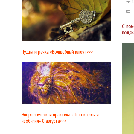
1
С пом
подск
Чудна играчка «Волшебный ключ»>>>
Энергетическая практика «Поток силы и
изобилия» 8 августа>>>