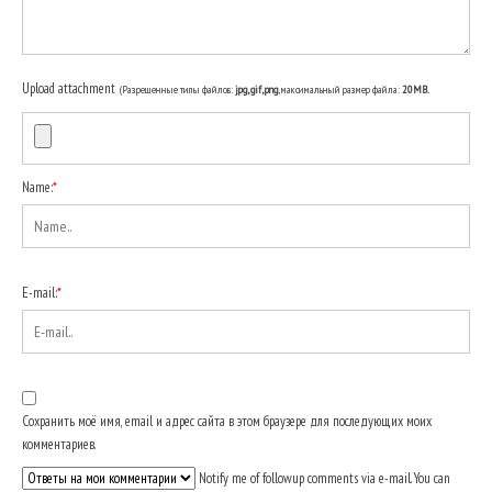
Upload attachment
(Разрешенные типы файлов:
jpg, gif, png
, максимальный размер файла:
20MB.
Name:
*
E-mail:
*
Сохранить моё имя, email и адрес сайта в этом браузере для последующих моих
комментариев.
Notify me of followup comments via e-mail. You can