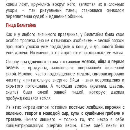
концы лент, кружились вокруг него, заплетая их в сложные
узоры – так ритуальный танец становился символом
переплетения судеб и единения общины.
Пища Бельтайна
Как и у любого значимого праздника, у Бельтайна была своя
особая трапеза. Она не отличалась изобилием – весной запасы
прошлого урожая уже подходили к концу, и до нового было
ещё далеко. Но именно в этой простоте заключалась её магия.
Основу праздничного стола составляли
молоко, яйца и первая
зелень
– продукты, наполненные «первичной» жизненной
силой. Молоко, часто подслащённое мёдом, символизировало
чистоту и питательную энергию. Яйца – знак возрождения и
скрытого потенциала. А молодая зелень (крапива, щавель,
сныть) была самой ранней пищей, которую дарила
пробуждающаяся земля.
Из этих ингредиентов готовили
постные лепёшки, пирожки с
зеленью, творог и молодой сыр, супы с сушёными грибами и
травами
. Ничего лишнего – только то, что несло в себе
концентрированную энергию весны. Даже хлеб пекли из