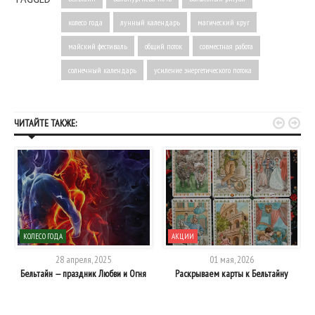
колесо года
лунный календарь
магический круг
майский фестиваль
общий поток
совместная работа
солнечный календарь
усиление энергетического потока


ЧИТАЙТЕ ТАКЖЕ:
КОЛЕСО ГОДА
АКЦИИ
28 апреля, 2025
01 мая, 2026
Бельтайн — праздник Любви и Огня
Раскрываем карты к Бельтайну