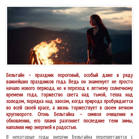
Бельтайн – праздник пороговый, особый даже в ряду
важнейших праздников года. Ведь он знаменует не просто
начало нового периода, но и переход к летнему солнечному
времени года, торжество света над тьмой, тепла над
холодом, порядка над хаосом, когда природа пробуждается
во всей своей красе, а жизнь торжествует в своем вечном
круговороте. Огонь Бельтайна – символ очищения и
обновления, его пламя разгоняет последние тени зимы,
наполняя мир энергией и радостью.
В некоторые годы энергии Бельтайна переплетаются с