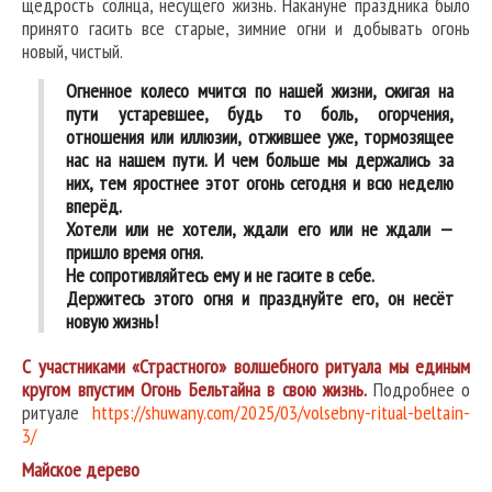
щедрость солнца, несущего жизнь. Накануне праздника было
принято гасить все старые, зимние огни и добывать огонь
новый, чистый.
Огненное колесо мчится по нашей жизни, сжигая на
пути устаревшее, будь то боль, огорчения,
отношения или иллюзии, отжившее уже, тормозящее
нас на нашем пути. И чем больше мы держались за
них, тем яростнее этот огонь сегодня и всю неделю
вперёд.
Хотели или не хотели, ждали его или не ждали —
пришло время огня.
Не сопротивляйтесь ему и не гасите в себе.
Держитесь этого огня и празднуйте его, он несёт
новую жизнь!
С участниками «Страстного» волшебного ритуала мы единым
кругом впустим Огонь Бельтайна в свою жизнь.
Подробнее о
ритуале
https://shuwany.com/2025/03/volsebny-ritual-beltain-
3/
Майское дерево