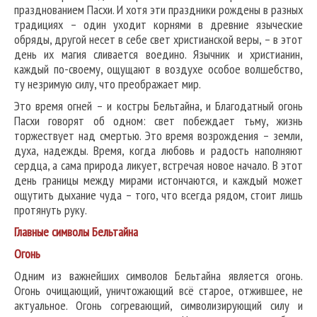
празднованием Пасхи. И хотя эти праздники рождены в разных
традициях – один уходит корнями в древние языческие
обряды, другой несет в себе свет христианской веры, – в этот
день их магия сливается воедино. Язычник и христианин,
каждый по-своему, ощущают в воздухе особое волшебство,
ту незримую силу, что преображает мир.
Это время огней – и костры Бельтайна, и Благодатный огонь
Пасхи говорят об одном: свет побеждает тьму, жизнь
торжествует над смертью. Это время возрождения – земли,
духа, надежды. Время, когда любовь и радость наполняют
сердца, а сама природа ликует, встречая новое начало. В этот
день границы между мирами истончаются, и каждый может
ощутить дыхание чуда – того, что всегда рядом, стоит лишь
протянуть руку.
Главные символы Бельтайна
Огонь
Одним из важнейших символов Бельтайна является огонь.
Огонь очищающий, уничтожающий всё старое, отжившее, не
актуальное. Огонь согревающий, символизирующий силу и