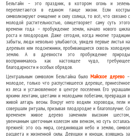
Бельтайн – это праздник, в котором огонь и зелень
переплетаются в едином танце жизни. Если костры
символизируют очищение и силу солнца, то всё, что связано с
молодой растительностью, олицетворяет саму суть этого
времени года – пробуждение земли, начало нового цикла
роста и плодородия. Даже сегодня, когда многие традиции
забыты, люди невольно улыбаются, увидев первые листья на
деревьях или подснежники, пробивающиеся сквозь холодную
землю. А в древности это пробуждение природы
воспринималось как настоящее чудо, требующее
благодарности и особых обрядов.
Центральным символом Бельтайна было
Майское дерево
–
молодое, только что распустившееся деревце, принесённое
из леса и установленное в центре поселения. Его украшали
яркими лентами, цветами и молодыми побегами, превращая в
живой алтарь весны. Вокруг него водили хороводы, пели и
совершали ритуалы, призывая плодородие и благополучие. Со
временем живое дерево заменили высоким шестом,
увенчанным цветочным колесом или венком, но суть осталась
прежней: это ось мира, соединяющая небо и землю, символ
расцвета и жизненной силы. Девушки и юноши, взявшись за