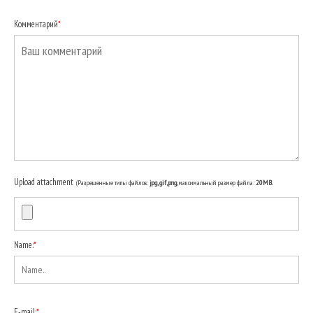
Комментарий
*
Upload attachment
(Разрешенные типы файлов:
jpg, gif, png
, максимальный размер файла:
20MB.
Name:
*
E-mail:
*