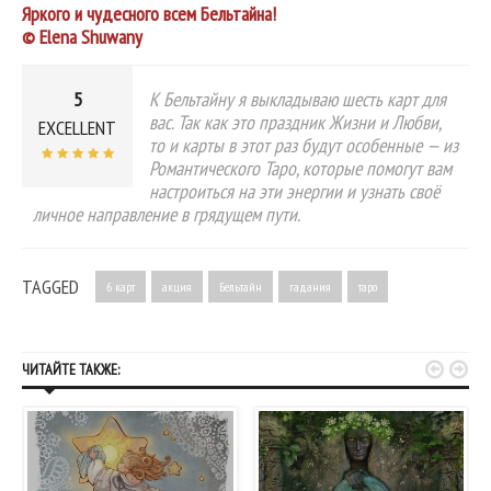
Яркого и чудесного всем Бельтайна!
© Elena Shuwany
5
К Бельтайну я выкладываю шесть карт для
вас. Так как это праздник Жизни и Любви,
EXCELLENT
то и карты в этот раз будут особенные — из
Романтического Таро, которые помогут вам
настроиться на эти энергии и узнать своё
личное направление в грядущем пути.
TAGGED
6 карт
акция
Бельтайн
гадания
таро


ЧИТАЙТЕ ТАКЖЕ: