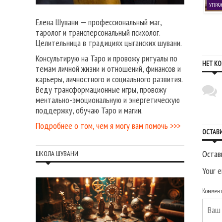
ХОЛОГИЯ РАЗВИТИЯ
ПСИХОЛОГИЯ РАЗВИТИЯ
УПРА
Елена Шувани — профессиональный маг,
22 февраля, 2022
11 июля, 2016
Стрела
19 навыков жизни со вкусом
таролог и трансперсональный психолог.
Целительница в традициях цыганских шувани.
Консультирую на Таро и провожу ритуалы по
НЕТ К
темам личной жизни и отношений, финансов и
карьеры, личностного и социального развития.
Веду трансформационные игры, провожу
ментально-эмоциональную и энергетическую
поддержку, обучаю Таро и магии.
Подробнее о том, чем я могу вам помочь >>>
ОСТАВ
Остав
ШКОЛА ШУВАНИ
Your e
Коммен