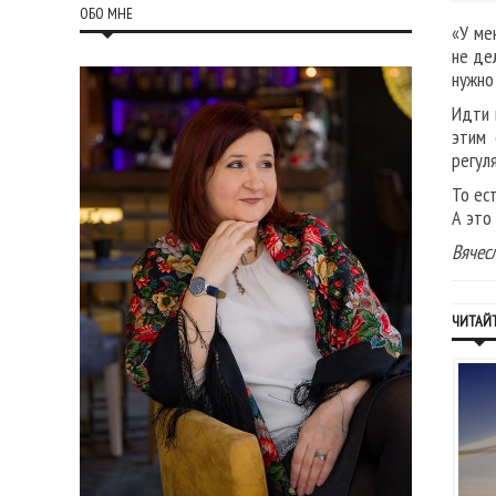
ОБО МНЕ
«У ме
не де
нужно
Идти 
этим 
регул
То ес
А это
Вячес
ЧИТАЙТ