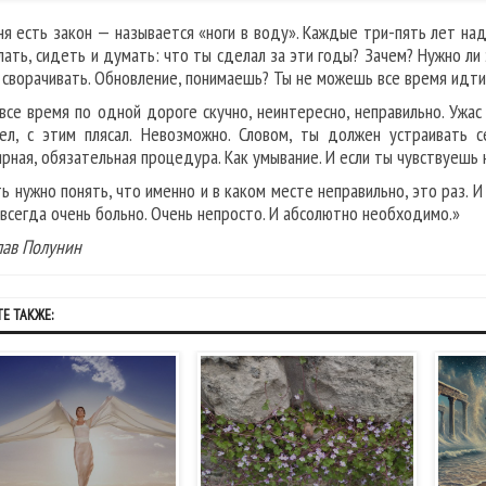
ня есть закон — называется «ноги в воду». Каждые три-пять лет надл
лать, сидеть и думать: что ты сделал за эти годы? Зачем? Нужно ли
 сворачивать. Обновление, понимаешь? Ты не можешь все время идти
все время по одной дороге скучно, неинтересно, неправильно. Ужас 
ел, с этим плясал. Невозможно. Словом, ты должен устраивать с
ярная, обязательная процедура. Как умывание. И если ты чувствуешь
ть нужно понять, что именно и в каком месте неправильно, это раз. И
 всегда очень больно. Очень непросто. И абсолютно необходимо.»
лав Полунин
Е ТАКЖЕ: