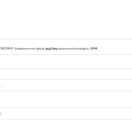
ttachment
(Разрешенные типы файлов:
jpg, gif, png
, максимальный размер файла:
20MB.