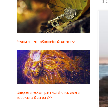
2
Чудна играчка «Волшебный ключ»>>>
Энергетическая практика «Поток силы и
изобилия» 8 августа>>>