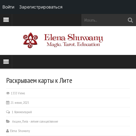
Войти
Зарегистрироваться
Раскрываем карты к Лите
1333 Views
21 июня, 2025
1 Комментарий
Акции
,
Лита - летнее солнцестояние
Elena Shuwany