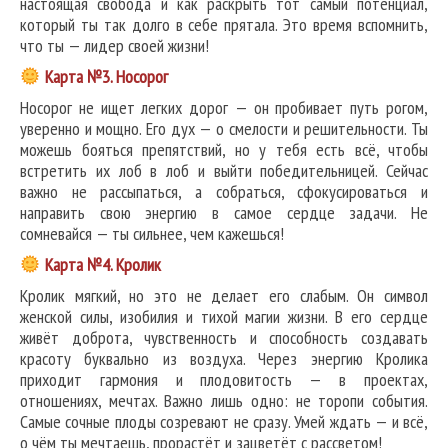
настоящая свобода и как раскрыть тот самый потенциал,
который ты так долго в себе прятала. Это время вспомнить,
что ты — лидер своей жизни!
Карта №3. Носорог
Носорог не ищет легких дорог — он пробивает путь рогом,
уверенно и мощно. Его дух — о смелости и решительности. Ты
можешь бояться препятствий, но у тебя есть всё, чтобы
встретить их лоб в лоб и выйти победительницей. Сейчас
важно не рассыпаться, а собраться, сфокусироваться и
направить свою энергию в самое сердце задачи. Не
сомневайся — ты сильнее, чем кажешься!
Карта №4. Кролик
Кролик мягкий, но это не делает его слабым. Он символ
женской силы, изобилия и тихой магии жизни. В его сердце
живёт доброта, чувственность и способность создавать
красоту буквально из воздуха. Через энергию Кролика
приходит гармония и плодовитость — в проектах,
отношениях, мечтах. Важно лишь одно: не торопи события.
Самые сочные плоды созревают не сразу. Умей ждать — и всё,
о чём ты мечтаешь, прорастёт и зацветёт с рассветом!