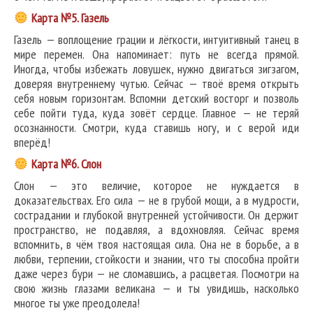
Карта №5. Газель
Газель — воплощение грации и лёгкости, интуитивный танец в
мире перемен. Она напоминает: путь не всегда прямой.
Иногда, чтобы избежать ловушек, нужно двигаться зигзагом,
доверяя внутреннему чутью. Сейчас — твоё время открыть
себя новым горизонтам. Вспомни детский восторг и позволь
себе пойти туда, куда зовёт сердце. Главное — не теряй
осознанности. Смотри, куда ставишь ногу, и с верой иди
вперёд!
Карта №6. Слон
Слон — это величие, которое не нуждается в
доказательствах. Его сила — не в грубой мощи, а в мудрости,
сострадании и глубокой внутренней устойчивости. Он держит
пространство, не подавляя, а вдохновляя. Сейчас время
вспомнить, в чём твоя настоящая сила. Она не в борьбе, а в
любви, терпении, стойкости и знании, что ты способна пройти
даже через бури — не сломавшись, а расцветая. Посмотри на
свою жизнь глазами великана — и ты увидишь, насколько
многое ты уже преодолела!