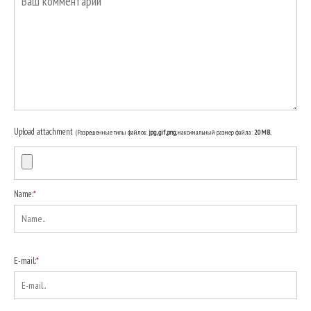
Upload attachment
(Разрешенные типы файлов:
jpg, gif, png
, максимальный размер файла:
20MB.
Name:
*
E-mail:
*