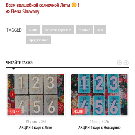
Всем волшебной солнечной Литы
!
© Elena Shuwany
TAGGED
акция
бесплатно карта таро
гадание
лита
предсказание


ЧИТАЙТЕ ТАКЖЕ:
АКЦИИ
АКЦИИ
19 июня, 2026
16 мая, 2026
АКЦИЯ 6 карт к Лите
АКЦИЯ 6 карт к Новолунию