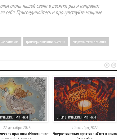
илим огонь нашей свечи в десятки раз и направим
ля себя. Присоединяйтесь и прочувствуйте мощные
чное затмение
трансформационные энергии
энергетическая практика


ТИЧЕСКИЕ ПРАКТИКИ
ЭНЕРГЕТИЧЕСКИЕ ПРАКТИКИ
ЭНЕРГЕТИ
22 декабря, 2025
20 октября, 2022
ческая практика «Исполнение
Энергетическая практика «Свет в ночи»
Энергети