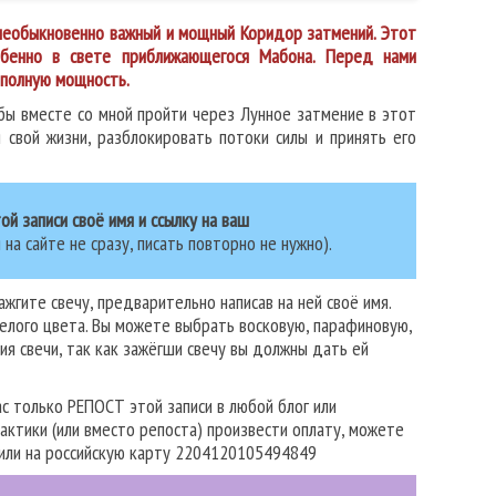
 необыкновенно важный и мощный Коридор затмений.
Этот
бенно в свете приближающегося Мабона.
Перед нами
 полную мощность.
обы вместе со мной пройти через Лунное затмение в этот
свой жизни, разблокировать потоки силы и принять его
ой записи своё имя и ссылку на ваш
 сайте не сразу, писать повторно не нужно).
жгите свечу, предварительно написав на ней своё имя.
белого цвета. Вы можете выбрать восковую, парафиновую,
я свечи, так как зажёгши свечу вы должны дать ей
вас только РЕПОСТ этой записи в любой блог или
актики (или вместо репоста) произвести оплату, можете
 или на российскую карту 2204120105494849