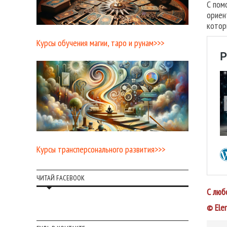
С пом
ориен
котор
Курсы обучения магии, таро и рунам>>>
Курсы трансперсонального развития>>>
ЧИТАЙ FACEBOOK
С люб
© Ele