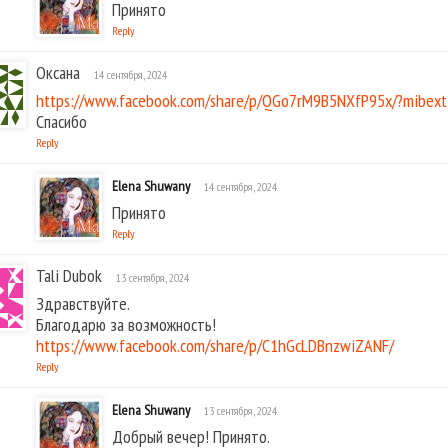
Принято
Reply
Оксана
14 сентября, 2024
https://www.facebook.com/share/p/QGo7rM9B5NXfP95x/?mibex
Спасибо
Reply
Elena Shuwany
14 сентября, 2024
Принято
Reply
Tali Dubok
13 сентября, 2024
Здравствуйте.
Благодарю за возможность!
https://www.facebook.com/share/p/C1hGcLDBnzwiZANF/
Reply
Elena Shuwany
13 сентября, 2024
Добрый вечер! Принято.