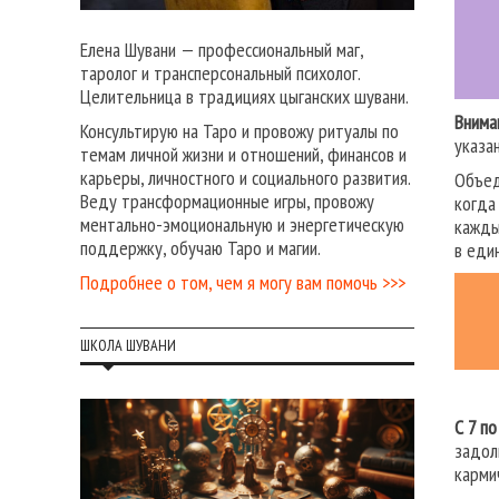
Елена Шувани — профессиональный маг,
таролог и трансперсональный психолог.
Целительница в традициях цыганских шувани.
Внима
Консультирую на Таро и провожу ритуалы по
указа
темам личной жизни и отношений, финансов и
карьеры, личностного и социального развития.
Объед
Веду трансформационные игры, провожу
когда
ментально-эмоциональную и энергетическую
кажды
поддержку, обучаю Таро и магии.
в еди
Подробнее о том, чем я могу вам помочь >>>
ШКОЛА ШУВАНИ
С 7 п
задол
карми