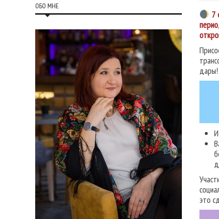
ОБО МНЕ
7 
перио
откро
Присо
транс
дары!
И
В
б
д
Участ
социа
это с