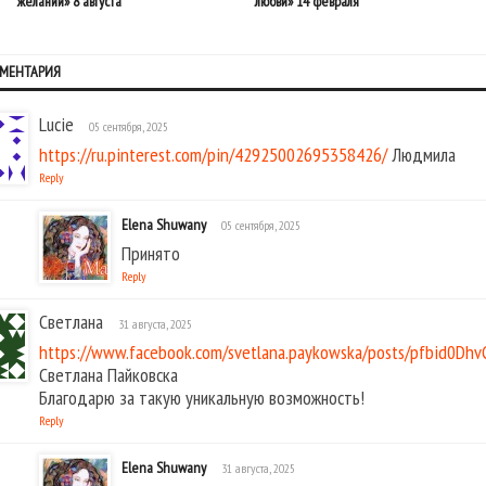
желаний» 8 августа
любви» 14 февраля
ММЕНТАРИЯ
Lucie
05 сентября, 2025
https://ru.pinterest.com/pin/42925002695358426/
Людмила
Reply
Elena Shuwany
05 сентября, 2025
Принято
Reply
Светлана
31 августа, 2025
https://www.facebook.com/svetlana.paykowska/posts/pfbid0D
Светлана Пайковска
Благодарю за такую уникальную возможность!
Reply
Elena Shuwany
31 августа, 2025