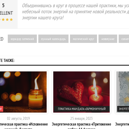
5
Объединившись в круг в процессе нашей практики, мы ус
небесный поток энергий на принятие новой реальности д
ELLENT
энергии нашего круга!
ED
коридор затмений
лунный календарь
магический круг
новолуние
солне
Е ТАКЖЕ:
И
ПРАКТИКА-МАНДАЛА «ГАРМОНИЧНЫЙ
ЭНЕРГЕ
СОЮЗ»
02 августа, 2019
25 января, 2023
тическая практика «Исполнение
Энергетическая практика «Притяжение
Энергети