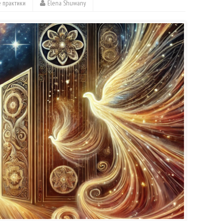
 практики
Elena Shuwany