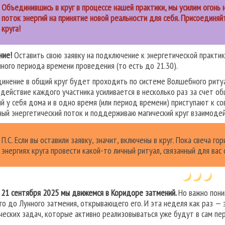
Объединившись в круг в процессе нашей практики, мы усилим огонь 
поток энергий на принятие новой реальности для себя. Присоединя
круга!
ние!
Оставить свою заявку на подключение к энергетической практик
нного периода времени проведения (то есть до 21.30).
инение в общий круг будет проходить по системе Волшебного ритуал
 действие каждого участника усиливается в несколько раз за счет о
й у себя дома и в одно время (или период времени) приступают к с
ный энергетический поток и поддерживаю магический круг взаимодей
П.С. Если вы оставили заявку, значит, включены в круг. Пока свеча г
энергиях круга провести какой-то личный ритуал, связанный для вас
о 21 сентября 2025 мы движемся в Коридоре затмений.
Но важно пони
го до Лунного затмения, открывающего его. И эта неделя как раз — 
ческих задач, которые активно реализовываться уже будут в сам пе