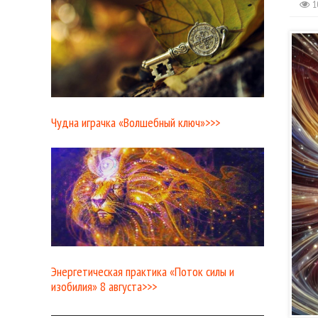
1
Чудна играчка «Волшебный ключ»>>>
Энергетическая практика «Поток силы и
изобилия» 8 августа>>>