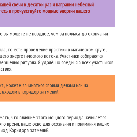
нашей свечи в десятки раз и направим небесный
йтесь и прочувствуйте мощные энергии нашего
е вы можете не позднее, чем за полчаса до окончания
а, то есть проведение практики в магическом круге,
бщего энергетического потока. Участники собираются
овершению ритуала. Я удалённо соединяю всех участников
ствия.
орит, можете заниматься своими делами или на
 с входом в коридор затмений.
мать, что влияние этого мощного периода начинается
это время, ваше окно для осознания и понимания ваших
риод Коридора затмений.