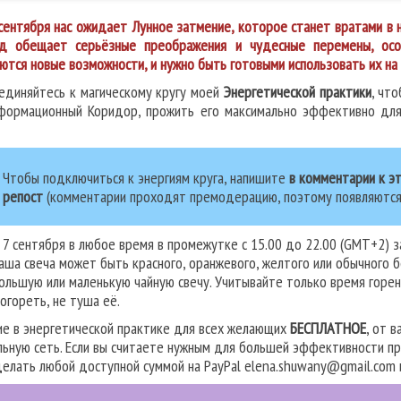
сентября нас ожидает Лунное затмение, которое станет вратами в
д обещает серьёзные преображения и чудесные перемены, осо
ются новые возможности, и нужно быть готовыми использовать их на
единяйтесь к магическому кругу моей
Энергетической практики
, чт
формационный Коридор, прожить его максимально эффективно для 
Чтобы подключиться к энергиям круга, напишите
в комментарии к эт
репост
(комментарии проходят премодерацию, поэтому появляются на
 7 сентября в любое время в промежутке с 15.00 до 22.00 (GMT+2) за
аша свеча может быть красного, оранжевого, желтого или обычного 
ольшую или маленькую чайную свечу. Учитывайте только время горени
огореть, не туша её.
ие в энергетической практике для всех желающих
БЕСПЛАТНОЕ
, от 
льную сеть. Если вы считаете нужным для большей эффективности пр
делать любой доступной суммой на PayPal elena.shuwany@gmail.com