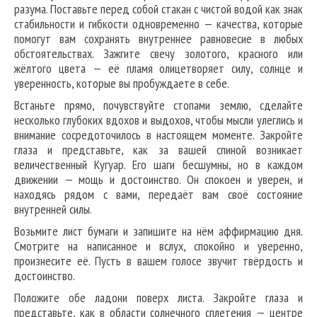
разума. Поставьте перед собой стакан с чистой водой как знак
стабильности и гибкости одновременно — качества, которые
помогут вам сохранять внутреннее равновесие в любых
обстоятельствах. Зажгите свечу золотого, красного или
жёлтого цвета — её пламя олицетворяет силу, солнце и
уверенность, которые вы пробуждаете в себе.
Встаньте прямо, почувствуйте стопами землю, сделайте
несколько глубоких вдохов и выдохов, чтобы мысли улеглись и
внимание сосредоточилось в настоящем моменте. Закройте
глаза и представьте, как за вашей спиной возникает
величественный Кугуар. Его шаги бесшумны, но в каждом
движении — мощь и достоинство. Он спокоен и уверен, и
находясь рядом с вами, передаёт вам своё состояние
внутренней силы.
Возьмите лист бумаги и запишите на нём аффирмацию дня.
Смотрите на написанное и вслух, спокойно и уверенно,
произнесите её. Пусть в вашем голосе звучит твёрдость и
достоинство.
Положите обе ладони поверх листа. Закройте глаза и
представьте, как в области солнечного сплетения — центре