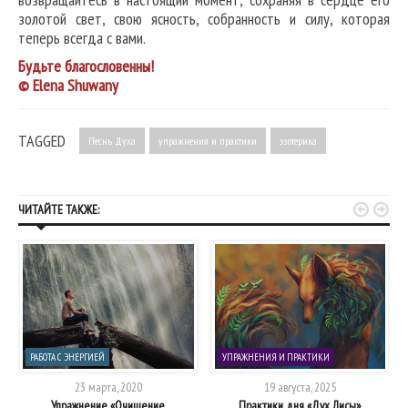
золотой свет, свою ясность, собранность и силу, которая
теперь всегда с вами.
Будьте благословенны!
© Elena Shuwany
TAGGED
Песнь Духа
упражнения и практики
эзотерика


ЧИТАЙТЕ ТАКЖЕ:
РАБОТА С ЭНЕРГИЕЙ
УПРАЖНЕНИЯ И ПРАКТИКИ
23 марта, 2020
19 августа, 2025
Упражнение «Очищение
Практики дня «Дух Лисы»