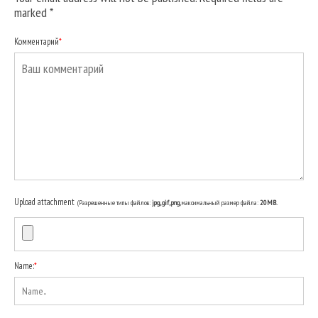
marked
*
Комментарий
*
Upload attachment
(Разрешенные типы файлов:
jpg, gif, png
, максимальный размер файла:
20MB.
Name:
*