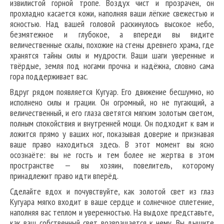
извилистой горной тропе. Воздух чист и прозрачен, он
прохладно касается кожи, наполняя ваши лёгкие свежестью и
ясностью. Над вашей головой раскинулось высокое небо,
безмятежное и глубокое, а впереди вы видите
величественные скалы, похожие на стены древнего храма, где
хранятся тайны силы и мудрости. Ваши шаги уверенные и
твёрдые, земля под ногами прочна и надёжна, словно сама
гора поддерживает вас.
Вдруг рядом появляется Кугуар. Его движение бесшумно, но
исполнено силы и грации. Он огромный, но не пугающий, а
величественный, и его глаза светятся мягким золотым светом,
полным спокойствия и внутренней мощи. Он подходит к вам и
ложится прямо у ваших ног, показывая доверие и признавая
ваше право находиться здесь. В этот момент вы ясно
осознаёте: вы не гость и тем более не жертва в этом
пространстве — вы хозяин, повелитель, которому
принадлежит право идти вперёд.
Сделайте вдох и почувствуйте, как золотой свет из глаз
Кугуара мягко входит в ваше сердце и солнечное сплетение,
наполняя вас теплом и уверенностью. На выдохе представьте,
как ваш собственный свет возвращается к нему. Вы дышите