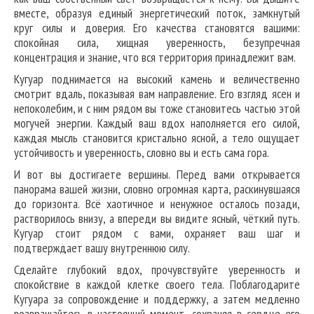
вместе, образуя единый энергетический поток, замкнутый
круг силы и доверия. Его качества становятся вашими:
спокойная сила, хищная уверенность, безупречная
концентрация и знание, что вся территория принадлежит вам.
Кугуар поднимается на высокий камень и величественно
смотрит вдаль, показывая вам направление. Его взгляд ясен и
непоколебим, и с ним рядом вы тоже становитесь частью этой
могучей энергии. Каждый ваш вдох наполняется его силой,
каждая мысль становится кристально ясной, а тело ощущает
устойчивость и уверенность, словно вы и есть сама гора.
И вот вы достигаете вершины. Перед вами открывается
панорама вашей жизни, словно огромная карта, раскинувшаяся
до горизонта. Всё хаотичное и ненужное осталось позади,
растворилось внизу, а впереди вы видите ясный, чёткий путь.
Кугуар стоит рядом с вами, охраняет ваш шаг и
подтверждает вашу внутреннюю силу.
Сделайте глубокий вдох, прочувствуйте уверенность и
спокойствие в каждой клетке своего тела. Поблагодарите
Кугуара за сопровождение и поддержку, а затем медленно
возвращайтесь в настоящий момент, сохраняя в сердце его