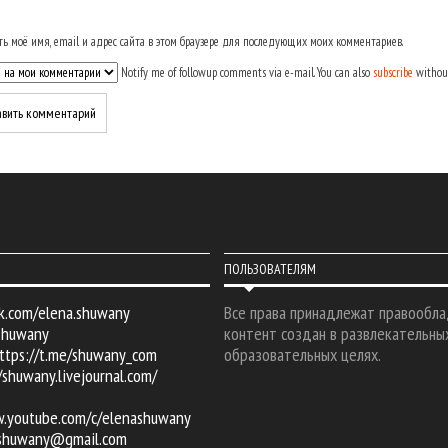
ь моё имя, email и адрес сайта в этом браузере для последующих моих комментариев.
Notify me of followup comments via e-mail. You can also
subscribe
withou
ПОЛЬЗОВАТЕЛЯМ
k.com/elena.shuwany
Все права принадлежат правообла
shuwany
контент создан в развлекательны
ttps://t.me/shuwany_com
образовательных целях.
/shuwany.livejournal.com/
w.youtube.com/c/elenashuwany
.shuwany@gmail.com