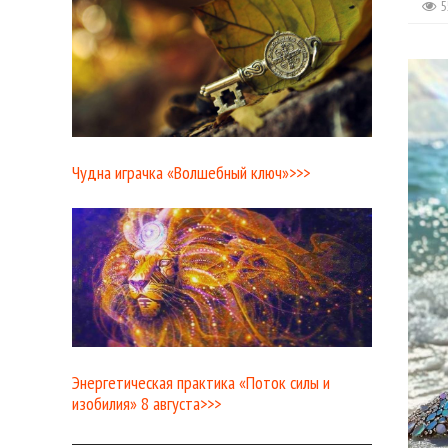
5
Чудна играчка «Волшебный ключ»>>>
Энергетическая практика «Поток силы и
изобилия» 8 августа>>>