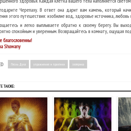
ершенного здоровья. Каждая клетка вашего тела наполняется светом 
годарите Черепаху. В ответ она дарит вам камень, который начи
ния этого путешествия: изобилие вод, здоровье источника, любовь 
ощаетесь и легко выплываете обратно к своему берегу. Вы выход
оятно спокойным и уверенным. Возвращайтесь в комнату, ощущая под 
е благословенны!
na Shuwany
ED
Песнь Духа
упражнения и практики
эзотерика
Е ТАКЖЕ: