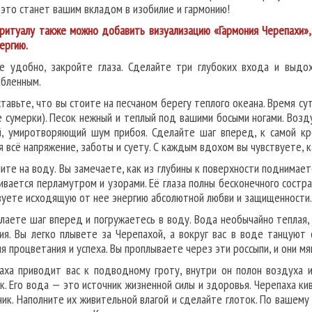
 это станет вашим вкладом в изобилие и гармонию!
ритуалу также можно добавить визуализацию «Гармония Черепахи»,
ергию.
е удобно, закройте глаза. Сделайте три глубоких входа и выдох
абленным.
тавьте, что вы стоите на песчаном берегу теплого океана. Время су
е сумерки). Песок нежный и теплый под вашими босыми ногами. Воз
й, умиротворяющий шум прибоя. Сделайте шаг вперед, к самой кр
я всё напряжение, заботы и суету. С каждым вдохом вы чувствуете, к
ните на воду. Вы замечаете, как из глубины к поверхности поднимае
ивается перламутром и узорами. Её глаза полны бесконечного сострад
вуете исходящую от нее энергию абсолютной любви и защищенности. 
лаете шаг вперед и погружаетесь в воду. Вода необычайно теплая, 
ия. Вы легко плывете за Черепахой, а вокруг вас в воде танцую
ия процветания и успеха. Вы проплываете через эти россыпи, и они мя
аха приводит вас к подводному гроту, внутри он полон воздуха и
к. Его вода — это источник жизненной силы и здоровья. Черепаха к
ник. Наполните их живительной влагой и сделайте глоток. По вашем