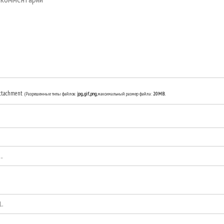
ttachment
(Разрешенные типы файлов:
jpg, gif, png
, максимальный размер файла:
20MB.