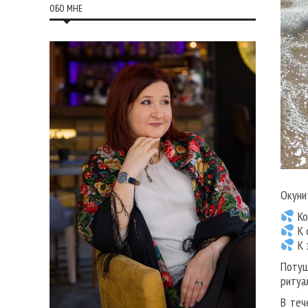
ОБО МНЕ
Окуни
Ко
К 
К 
Потуш
ритуа
В теч