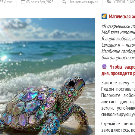
57 Views
03 сентября, 2025
Нет комментариев
УПРАЖНЕНИЯ
Магическая а
«Я открываюсь по
Моё тело наполне
Я дарю любовь, и
Сегодня я — исто
Изобилие свободн
благодарностью»
Чтобы закре
дня, проведите р
Зажгите свечу —
Рядом поставьте
Положите любой
аметист для га
земли, устойчи
символизирующую
Сделайте неск
замедляетесь, п