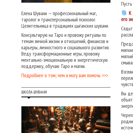
Пусть
К 
Елена Шувани — профессиональный маг,
его эн
таролог и трансперсональный психолог.
Целительница в традициях цыганских шувани.
Сядьт
рассл
Консультирую на Таро и провожу ритуалы по
темам личной жизни и отношений, финансов и
Предс
карьеры, личностного и социального развития.
мягки
Веду трансформационные игры, провожу
мягки
ментально-эмоциональную и энергетическую
смыва
поддержку, обучаю Таро и магии.
Взгля
Подробнее о том, чем я могу вам помочь >>>
перел
чувст
ШКОЛА ШУВАНИ
Вы де
объят
энерг
Череп
родни
источ