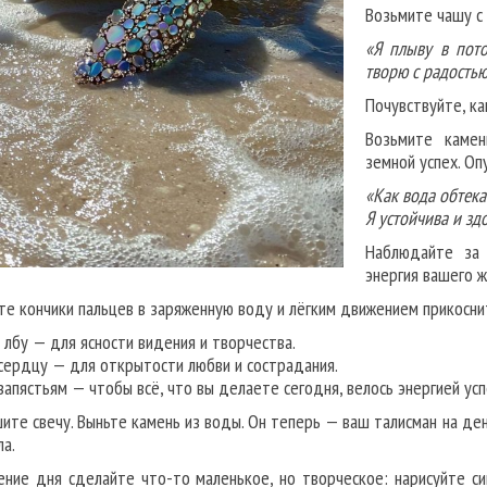
Возьмите чашу с 
«Я плыву в пото
творю с радостью
Почувствуйте, ка
Возьмите камен
земной успех. Оп
«Как вода обтека
Я устойчива и зд
Наблюдайте за 
энергия вашего ж
те кончики пальцев в заряженную воду и лёгким движением прикосни
 лбу — для ясности видения и творчества.
сердцу — для открытости любви и сострадания.
запястьям — чтобы всё, что вы делаете сегодня, велось энергией успе
ите свечу. Выньте камень из воды. Он теперь — ваш талисман на день
ла.
ение дня сделайте что-то маленькое, но творческое: нарисуйте си