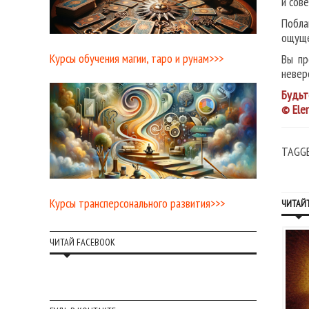
и сов
Побла
ощуще
Курсы обучения магии, таро и рунам>>>
Вы пр
невер
Будьт
© Ele
TAGG
Курсы трансперсонального развития>>>
ЧИТАЙТ
ЧИТАЙ FACEBOOK