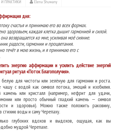
 И ПРАКТИКИ
Elena Shuwany
ффирмация дня:
току счастья и принимаю его во всех формах.
но здоровьем, каждая клетка дышит гармонией и силой.
 она возвращается ко мне, усиливая моё сияние.
чник радости, гармонии и процветания.
о течёт в мою жизнь, и я принимаю его с
.
пить энергию аффирмации и усилить действие энергий
итуал ритуал «Поток Благополучия».
 белую для чистоты или зелёную для гармонии и роста.
 чашу с водой как символ потока, эмоций и изобилия.
 камень или кристалл (например, нефрит для удачи,
рмонии или просто обычный гладкий камень — символ
вости и здоровья). Можно также положить раковину,
 стихию воды и саму Черепаху.
олько глубоких вдохов и выдохов, ощущая, как вы
одобно мудрой Черепахе.