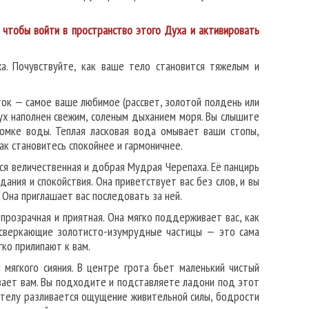
 чтобы войти в пространство этого Духа и активировать
а. Почувствуйте, как ваше тело становится тяжелым и
ток — самое ваше любимое (рассвет, золотой полдень или
дух наполнен свежим, соленым дыханием моря. Вы слышите
омке воды. Теплая ласковая вода омывает ваши стопы,
ак становитесь спокойнее и гармоничнее.
тся величественная и добрая Мудрая Черепаха. Её панцирь
ания и спокойствия. Она приветствует вас без слов, и вы
Она приглашает вас последовать за ней.
прозрачная и приятная. Она мягко поддерживает вас, как
т сверкающие золотисто-изумрудные частицы — это сама
гко прилипают к вам.
 мягкого сияния. В центре грота бьет маленький чистый
ивает вам. Вы подходите и подставляете ладони под этот
у телу разливается ощущение живительной силы, бодрости