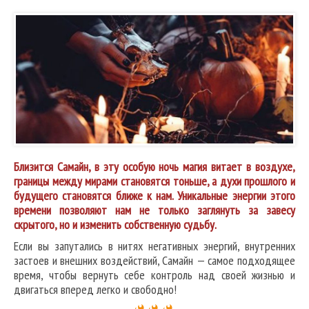
Близится Самайн, в эту особую ночь магия витает в воздухе,
границы между мирами становятся тоньше, а духи прошлого и
будущего становятся ближе к нам. Уникальные энергии этого
времени позволяют нам не только заглянуть за завесу
скрытого, но и изменить собственную судьбу.
Если вы запутались в нитях негативных энергий, внутренних
застоев и внешних воздействий, Самайн — самое подходящее
время, чтобы вернуть себе контроль над своей жизнью и
двигаться вперед легко и свободно!