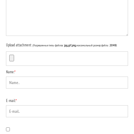
Upload attachment
(Разрешенные типы файлов:
jpg, gif, png
, максимальный размер файла:
20MB.
Name:
*
E-mail:
*