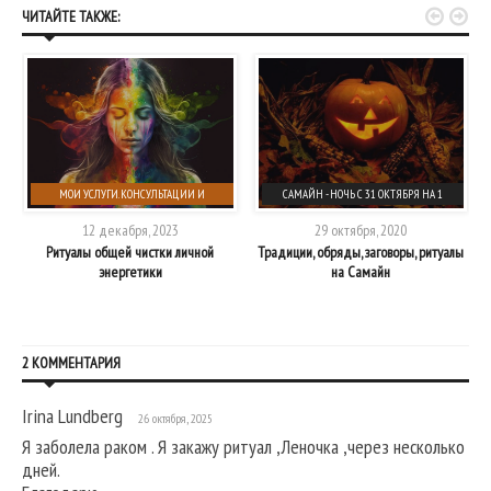


ЧИТАЙТЕ ТАКЖЕ:
МОИ УСЛУГИ. КОНСУЛЬТАЦИИ И
САМАЙН - НОЧЬ С 31 ОКТЯБРЯ НА 1
РИТУАЛЫ
НОЯБРЯ
12 декабря, 2023
29 октября, 2020
Ритуалы общей чистки личной
Традиции, обряды, заговоры, ритуалы
энергетики
на Самайн
2 КОММЕНТАРИЯ
Irina Lundberg
26 октября, 2025
Я заболела раком . Я закажу ритуал ,Леночка ,через несколько
дней.