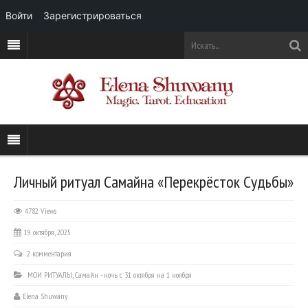
Войти
Зарегистрироваться
Личный ритуал Самайна «Перекрёсток Судьбы»
4782 Views
19 октября, 2025
2 комментария
МОИ РИТУАЛЫ
,
Самайн - ночь с 31 октября на 1 ноября
Elena Shuwany