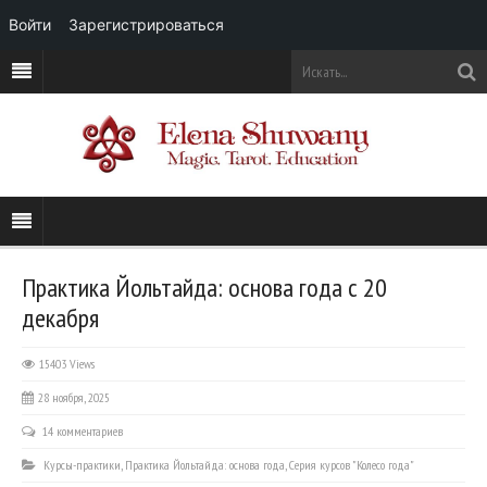
Войти
Зарегистрироваться
Практика Йольтайда: основа года с 20
декабря
15403 Views
28 ноября, 2025
14 комментариев
Курсы-практики
,
Практика Йольтайда: основа года
,
Серия курсов "Колесо года"