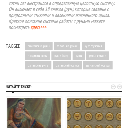
сотни лет выстроился в определенную целостную систему.
Он включает в себя 18 знаков (рун), которые связаны с
природными стихиями и явлениями жизненного цикла.
Краткое описание системы работы с рунами можете
посмотреть
здесь>>>
TAGGED
викканские руны
гадать на рунах
курс обучения
предметы силы
рук и болер
руны
руны шувани
цыганские руны
цыганский оракул
шаманский оракул


ЧИТАЙТЕ ТАКЖЕ: