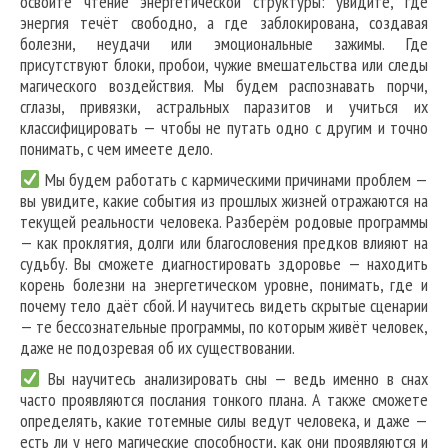
освоите чтение энергетической структуры: увидите, где
энергия течёт свободно, а где заблокирована, создавая
болезни, неудачи или эмоциональные зажимы. Где
присутствуют блоки, пробои, чужие вмешательства или следы
магического воздействия. Мы будем распознавать порчи,
сглазы, привязки, астральных паразитов и учиться их
классифицировать — чтобы не путать одно с другим и точно
понимать, с чем имеете дело.
Мы будем работать с кармическими причинами проблем —
вы увидите, какие события из прошлых жизней отражаются на
текущей реальности человека. Разберём родовые программы
— как проклятия, долги или благословения предков влияют на
судьбу. Вы сможете диагностировать здоровье — находить
корень болезни на энергетическом уровне, понимать, где и
почему тело даёт сбой. И научитесь видеть скрытые сценарии
— те бессознательные программы, по которым живёт человек,
даже не подозревая об их существовании.
Вы научитесь анализировать сны — ведь именно в снах
часто проявляются послания тонкого плана. А также сможете
определять, какие тотемные силы ведут человека, и даже —
есть ли у него магические способности, как они проявляются и