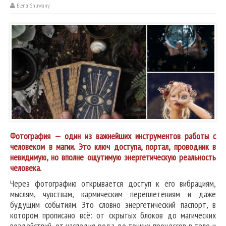
Elena Shuwany
Фотография — один из важнейших инструментов работы с
человеком в магии. Это ключ доступа, портал, проводник в
невидимую, но вполне ощутимую энергетическую реальность
человека.
Через фотографию открывается доступ к его вибрациям,
мыслям, чувствам, кармическим переплетениям и даже
будущим событиям. Это словно энергетический паспорт, в
котором прописано всё: от скрытых блоков до магических
воздействий, от наследия рода до тонких процессов в теле и