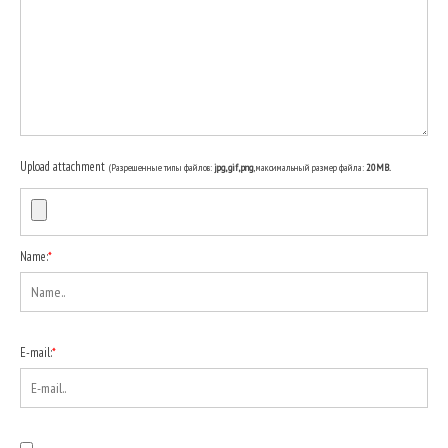
Upload attachment
(Разрешенные типы файлов:
jpg, gif, png
, максимальный размер файла:
20MB.
Name:
*
E-mail:
*