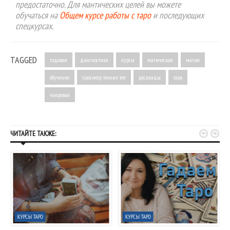
предостаточно. Для мантических целей вы можете
обучаться на
Общем курсе работы с таро
и последующих
спецкурсах.
TAGGED
годовая
диагностика
курсы
магическая
магия
обучение
просмотр тонких тел
расклады
таро
чакровая


ЧИТАЙТЕ ТАКЖЕ:
КУРСЫ ТАРО
КУРСЫ ТАРО